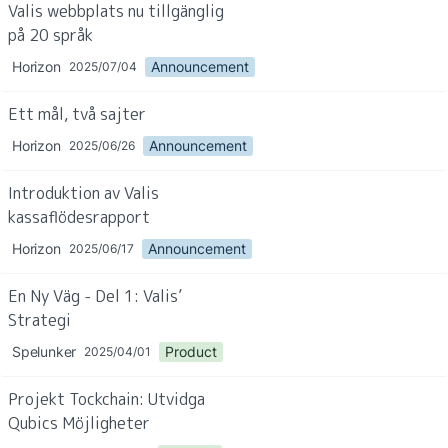
Valis webbplats nu tillgänglig 
Meddelande
på 20 språk
Horizon
Announcement
2025/07/04
Guide
Ett mål, två sajter
Produkt
Horizon
Announcement
2025/06/26
Ingenjörsvetenskap
Introduktion av Valis 
kassaflödesrapport
Design
Horizon
Announcement
2025/06/17
Analys
En Ny Väg - Del 1: Valis’ 
Strategi
Spelunker
Product
2025/04/01
Projekt Tockchain: Utvidga 
Qubics Möjligheter