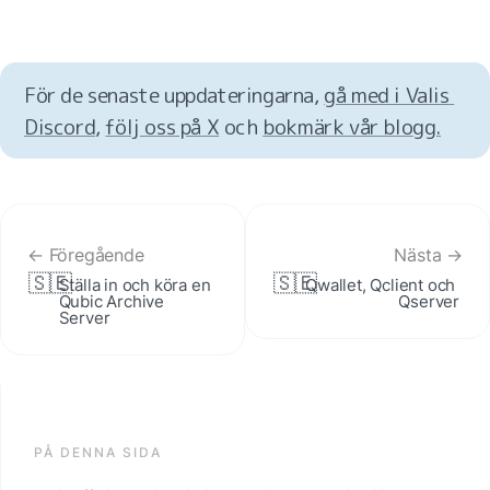
För de senaste uppdateringarna, 
gå med i Valis 
Discord
, 
följ oss på X
 och 
bokmärk vår blogg.
← Föregående
Nästa →
🇸🇪
🇸🇪
Ställa in och köra en 
Qwallet, Qclient och 
Qubic Archive 
Qserver
Server
PÅ DENNA SIDA