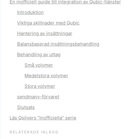
En inofficiell guide till integration av Qubic-tjänster
Introduktion
Viktiga skillnader med Qubic
Hantering av insättningar
Balansbaserad insättningsbehandling
Behandling av uttag
Små volymer
Medelstora volymer
Stora volymer
sendmany-förvaret
Slutsats
Läs Qsilvers "Inofficiella" serie
RELATERADE INLÄGG