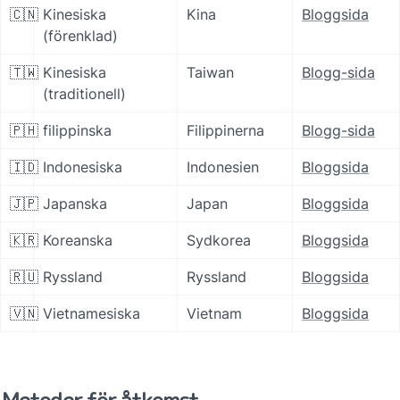
🇨🇳
Kinesiska 
Kina
Bloggsida
(förenklad)
🇹🇼
Kinesiska 
Taiwan
Blogg-sida
(traditionell)
🇵🇭
filippinska
Filippinerna
Blogg-sida
🇮🇩
Indonesiska
Indonesien
Bloggsida
🇯🇵
Japanska
Japan
Bloggsida
🇰🇷
Koreanska
Sydkorea
Bloggsida
🇷🇺
Ryssland
Ryssland
Bloggsida
🇻🇳
Vietnamesiska
Vietnam
Bloggsida