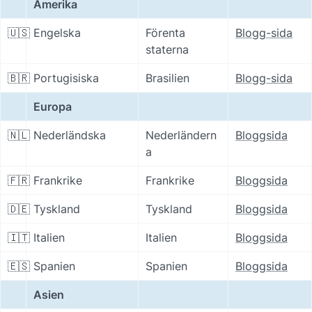
Amerika
🇺🇸
Engelska
Förenta 
Blogg-sida
staterna
🇧🇷
Portugisiska
Brasilien
Blogg-sida
Europa
🇳🇱
Nederländska
Nederländern
Bloggsida
a
🇫🇷
Frankrike
Frankrike
Bloggsida
🇩🇪
Tyskland
Tyskland
Bloggsida
🇮🇹
Italien
Italien
Bloggsida
🇪🇸
Spanien
Spanien
Bloggsida
Asien