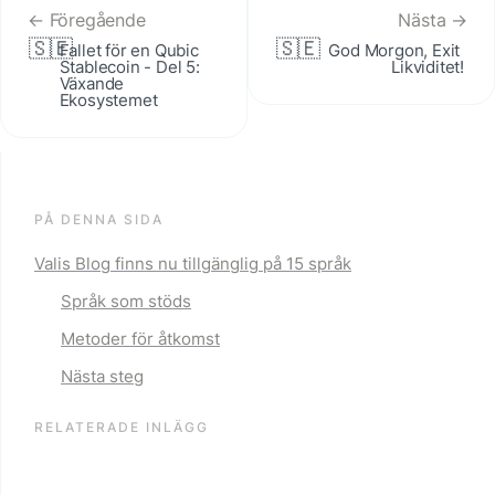
← Föregående
Nästa →
🇸🇪
🇸🇪
Fallet för en Qubic 
God Morgon, Exit 
Stablecoin - Del 5: 
Likviditet!
Växande 
Ekosystemet
PÅ DENNA SIDA
Valis Blog finns nu tillgänglig på 15 språk
Språk som stöds
Metoder för åtkomst
Nästa steg
RELATERADE INLÄGG