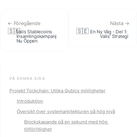
← Föregående
Nästa →
🇸🇪
🇸🇪
Valis Stablecoins 
En Ny Väg - Del 1: 
Insamlingskampanj 
Valis’ Strategi
Nu Öppen
PÅ DENNA SIDA
Projekt Tockchain: Utöka Qubics möjligheter
Introduktion
Översikt över systemarkitekturen på hög nivå
Blockskapande på en sekund
 med hög 
tillförlitlighet