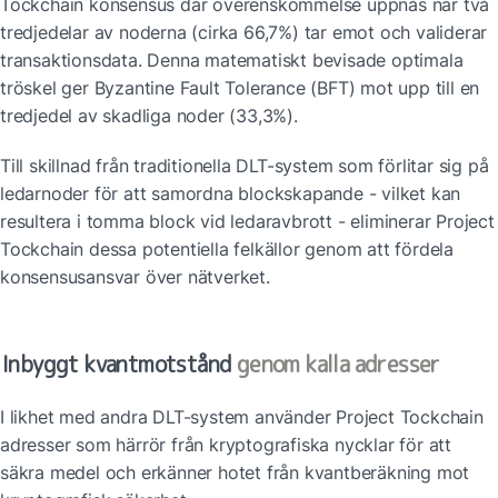
Tockchain konsensus där överenskommelse uppnås när två 
tredjedelar av noderna (cirka 66,7%) tar emot och validerar 
transaktionsdata. Denna matematiskt bevisade optimala 
tröskel ger Byzantine Fault Tolerance (BFT) mot upp till en 
tredjedel av skadliga noder (33,3%).
Till skillnad från traditionella DLT-system som förlitar sig på 
ledarnoder för att samordna blockskapande - vilket kan 
resultera i tomma block vid ledaravbrott - eliminerar Project 
Tockchain dessa potentiella felkällor genom att fördela 
konsensusansvar över nätverket.
Inbyggt kvantmotstånd 
genom kalla adresser
I likhet med andra DLT-system använder Project Tockchain 
adresser som härrör från kryptografiska nycklar för att 
säkra medel och erkänner hotet från kvantberäkning mot 