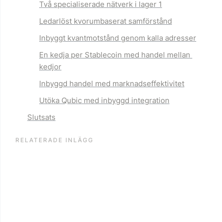
Två specialiserade nätverk
 i lager 1
Ledarlöst 
kvorumbaserat sam
förstånd
Inbyggt kvantmotstånd 
genom kalla adresser
En kedja per Stablecoin
 med handel mellan 
kedjor
Inbyggd handel
 med marknadseffektivitet
Utöka Qubic
 med inbyggd integration
Slutsats
RELATERADE INLÄGG