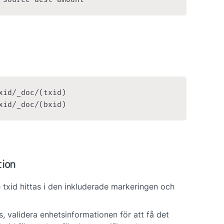
xid/_doc/(txid)

xid/_doc/(bxid)
tion
txid hittas i den inkluderade markeringen och 
 validera enhetsinformationen för att få det 