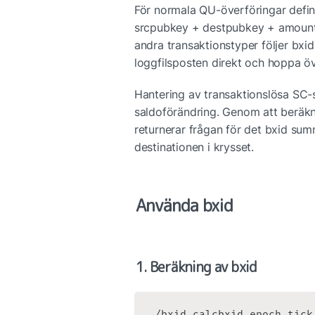
För normala QU-överföringar defin
srcpubkey + destpubkey + amount, 
andra transaktionstyper följer bx
loggfilsposten direkt och hoppa öv
Hantering av transaktionslösa SC-s
saldoförändring. Genom att beräkn
returnerar frågan för det bxid sum
destinationen i krysset.
Använda bxid
1. Beräkning av bxid
./bxid calcbxid epoch tick