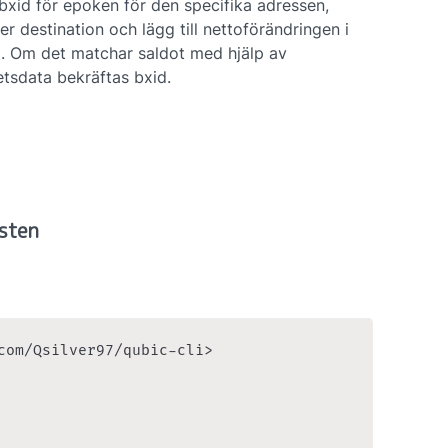
bxid för epoken för den specifika adressen, 
er destination och lägg till nettoförändringen i 
. Om det matchar saldot med hjälp av 
etsdata bekräftas bxid.
nsten
com/Qsilver97/qubic-cli>
