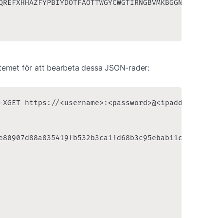
QREFXHHAZFYPBIYDOTFAOTTWGYCWGTIRNGBVMKBGGNDDA",

met för att bearbeta dessa JSON-rader:
-XGET https://<username>:<password>@<ipaddr>:9200/
e80907d88a835419fb532b3ca1fd68b3c95ebab11cd24190",
