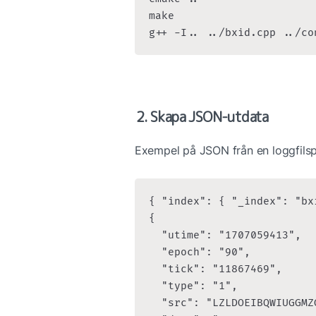
make

g++ -I.. ../bxid.cpp ../co
2. Skapa JSON-utdata
Exempel på JSON från en loggfilsp
{ "index": { "_index": "bx
{

  "utime": "1707059413",

  "epoch": "90",

  "tick": "11867469",

  "type": "1",

  "src": "LZLDOEIBQWIUGGMZ