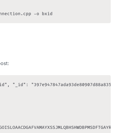
nnection.cpp -o bxid
ost:
id", "_id": "397e947847ada93de80907d88a835419fb532
GOISLOAACDGAFVAMAYXSSJMLQBHSHWDBPMSDFTGAYRMN",
