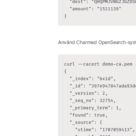
  "dest": "QHQPMJVNGZJGZDS
  "amount": "1521139"

}
Använd Charmed OpenSearch-syste
curl --cacert demo-ca.pem 
{

  "_index": "bxid",

  "_id": "397e947847ada93d
  "_version": 2,

  "_seq_no": 32754,

  "_primary_term": 1,

  "found": true,

  "_source": {

    "utime": "1707059413",
