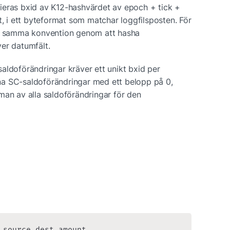
ieras bxid av K12-hashvärdet av epoch + tick + 
i ett byteformat som matchar loggfilsposten. För 
id samma konvention genom att hasha 
er datumfält.
aldoförändringar kräver ett unikt bxid per 
a SC-saldoförändringar med ett belopp på 0, 
man av alla saldoförändringar för den 
 source dest amount