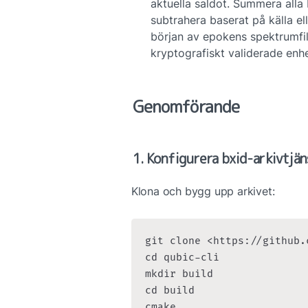
aktuella saldot. Summera alla 
subtrahera baserat på källa ell
början av epokens spektrumfil
kryptografiskt validerade enh
Genomförande
1. Konfigurera bxid-arkivtjä
Klona och bygg upp arkivet:
git clone <https://github.
cd qubic-cli

mkdir build

cd build

cmake ..
