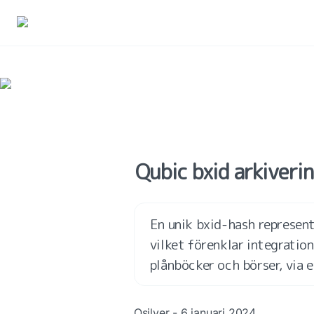
Qubic bxid arkiveri
En unik bxid-hash represent
vilket förenklar integration
plånböcker och börser, via e
Qsilver - 6 januari 2024.