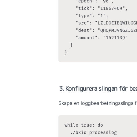
    "epoch": "90",

    "tick": "11867469",

    "type": "1",

    "src": "LZLDOEIBQWIUGG
    "dest": "QHQPMJVNGZJGZ
    "amount": "1521139"

  }

}
3. Konfigurera slingan för be
Skapa en loggbearbetningsslinga fö
while true; do

  ./bxid processlog
