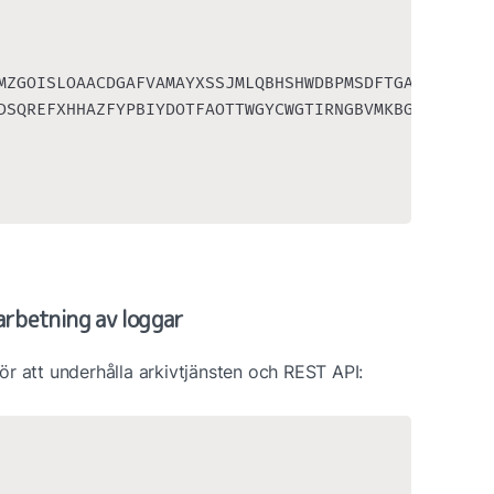
MZGOISLOAACDGAFVAMAYXSSJMLQBHSHWDBPMSDFTGAYRMN",

DSQREFXHHAZFYPBIYDOTFAOTTWGYCWGTIRNGBVMKBGGNDDA",

arbetning av loggar
r att underhålla arkivtjänsten och REST API: