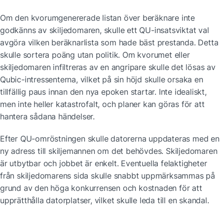
Om den kvorumgenererade listan över beräknare inte 
godkänns av skiljedomaren, skulle ett QU-insatsviktat val 
avgöra vilken beräknarlista som hade bäst prestanda. Detta 
skulle sortera poäng utan politik. Om kvorumet eller 
skiljedomaren infiltreras av en angripare skulle det lösas av 
Qubic-intressenterna, vilket på sin höjd skulle orsaka en 
tillfällig paus innan den nya epoken startar. Inte idealiskt, 
men inte heller katastrofalt, och planer kan göras för att 
hantera sådana händelser.
Efter QU-omröstningen skulle datorerna uppdateras med en 
ny adress till skiljemannen om det behövdes. Skiljedomaren 
är utbytbar och jobbet är enkelt. Eventuella felaktigheter 
från skiljedomarens sida skulle snabbt uppmärksammas på 
grund av den höga konkurrensen och kostnaden för att 
upprätthålla datorplatser, vilket skulle leda till en skandal.