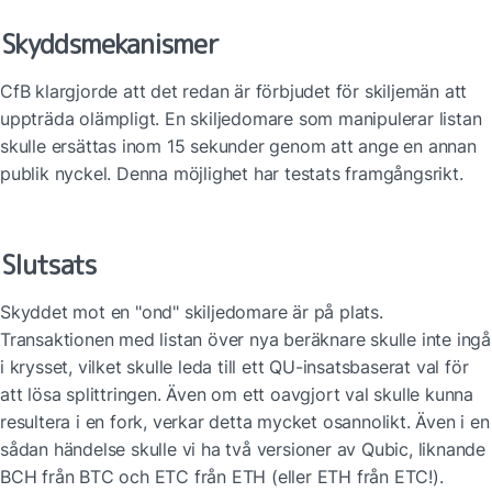
Skyddsmekanismer
CfB klargjorde att det redan är förbjudet för skiljemän att 
uppträda olämpligt. En skiljedomare som manipulerar listan 
skulle ersättas inom 15 sekunder genom att ange en annan 
publik nyckel. Denna möjlighet har testats framgångsrikt.
Slutsats
Skyddet mot en "ond" skiljedomare är på plats. 
Transaktionen med listan över nya beräknare skulle inte ingå 
i krysset, vilket skulle leda till ett QU-insatsbaserat val för 
att lösa splittringen. Även om ett oavgjort val skulle kunna 
resultera i en fork, verkar detta mycket osannolikt. Även i en 
sådan händelse skulle vi ha två versioner av Qubic, liknande 
BCH från BTC och ETC från ETH (eller ETH från ETC!).