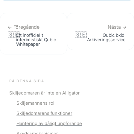
← Föregående
Nästa →
🇸🇪
🇸🇪
Ett inofficiellt 
Qubic bxid 
interimistiskt Qubic 
Arkiveringsservice
Whitepaper
PÅ DENNA SIDA
Skiljedomaren är inte en Alligator
Skiljemannens roll
Skiljedomarens funktioner
Hantering av dåligt uppförande
Skyddsmekanismer