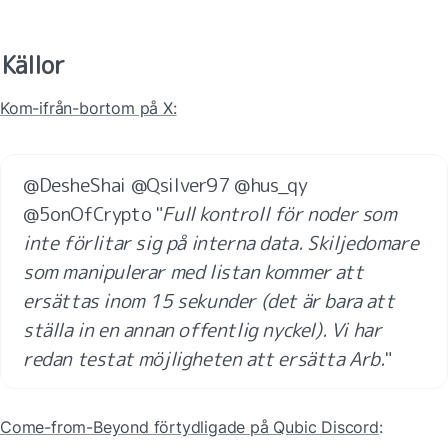
Källor
Kom-ifrån-bortom på X:
@DesheShai @Qsilver97 @hus_qy 
@5onOfCrypto "
Full kontroll för noder som 
inte förlitar sig på interna data. Skiljedomare 
som manipulerar med listan kommer att 
ersättas inom 15 sekunder (det är bara att 
ställa in en annan offentlig nyckel). Vi har 
redan testat möjligheten att ersätta Arb.
"
Come-from-Beyond förtydligade på Qubic Discord
: 