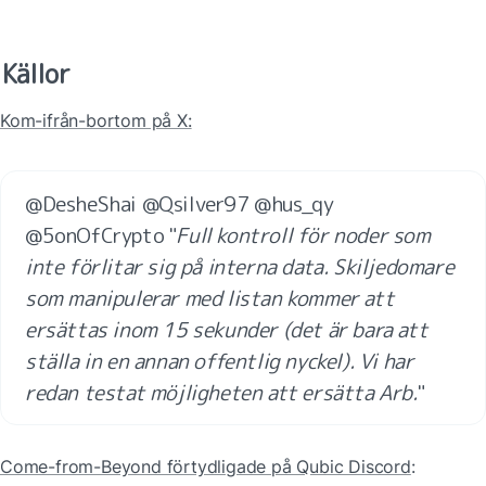
Källor
Kom-ifrån-bortom på X:
@DesheShai @Qsilver97 @hus_qy 
@5onOfCrypto "
Full kontroll för noder som 
inte förlitar sig på interna data. Skiljedomare 
som manipulerar med listan kommer att 
ersättas inom 15 sekunder (det är bara att 
ställa in en annan offentlig nyckel). Vi har 
redan testat möjligheten att ersätta Arb.
"
Come-from-Beyond förtydligade på Qubic Discord
: 