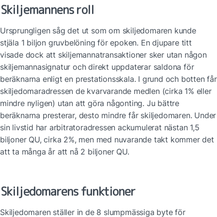
Skiljemannens roll
Ursprungligen såg det ut som om skiljedomaren kunde 
stjäla 1 biljon gruvbelöning för epoken. En djupare titt 
visade dock att skiljemannatransaktioner sker utan någon 
skiljemannasignatur och direkt uppdaterar saldona för 
beräknarna enligt en prestationsskala. I grund och botten får 
skiljedomaradressen de kvarvarande medlen (cirka 1% eller 
mindre nyligen) utan att göra någonting. Ju bättre 
beräknarna presterar, desto mindre får skiljedomaren. Under 
sin livstid har arbitratoradressen ackumulerat nästan 1,5 
biljoner QU, cirka 2%, men med nuvarande takt kommer det 
att ta många år att nå 2 biljoner QU.
Skiljedomarens funktioner
Skiljedomaren ställer in de 8 slumpmässiga byte för 