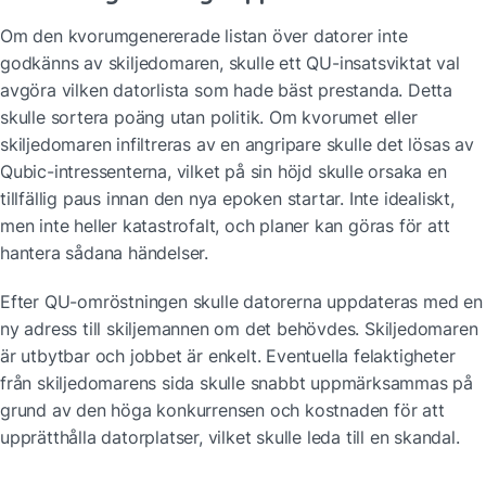
Om den kvorumgenererade listan över datorer inte 
godkänns av skiljedomaren, skulle ett QU-insatsviktat val 
avgöra vilken datorlista som hade bäst prestanda. Detta 
skulle sortera poäng utan politik. Om kvorumet eller 
skiljedomaren infiltreras av en angripare skulle det lösas av 
Qubic-intressenterna, vilket på sin höjd skulle orsaka en 
tillfällig paus innan den nya epoken startar. Inte idealiskt, 
men inte heller katastrofalt, och planer kan göras för att 
hantera sådana händelser.
Efter QU-omröstningen skulle datorerna uppdateras med en 
ny adress till skiljemannen om det behövdes. Skiljedomaren 
är utbytbar och jobbet är enkelt. Eventuella felaktigheter 
från skiljedomarens sida skulle snabbt uppmärksammas på 
grund av den höga konkurrensen och kostnaden för att 
upprätthålla datorplatser, vilket skulle leda till en skandal.