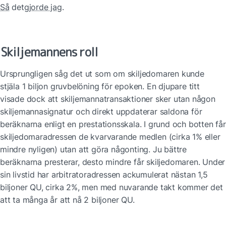
Så
 det
gjorde jag
.
Skiljemannens roll
Ursprungligen såg det ut som om skiljedomaren kunde 
stjäla 1 biljon gruvbelöning för epoken. En djupare titt 
visade dock att skiljemannatransaktioner sker utan någon 
skiljemannasignatur och direkt uppdaterar saldona för 
beräknarna enligt en prestationsskala. I grund och botten får 
skiljedomaradressen de kvarvarande medlen (cirka 1% eller 
mindre nyligen) utan att göra någonting. Ju bättre 
beräknarna presterar, desto mindre får skiljedomaren. Under 
sin livstid har arbitratoradressen ackumulerat nästan 1,5 
biljoner QU, cirka 2%, men med nuvarande takt kommer det 
att ta många år att nå 2 biljoner QU.