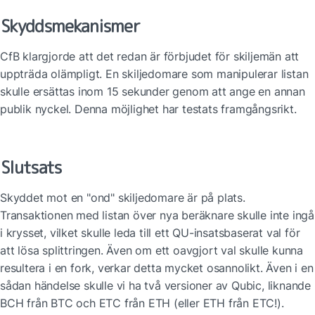
Skyddsmekanismer
CfB klargjorde att det redan är förbjudet för skiljemän att 
uppträda olämpligt. En skiljedomare som manipulerar listan 
skulle ersättas inom 15 sekunder genom att ange en annan 
publik nyckel. Denna möjlighet har testats framgångsrikt.
Slutsats
Skyddet mot en "ond" skiljedomare är på plats. 
Transaktionen med listan över nya beräknare skulle inte ingå 
i krysset, vilket skulle leda till ett QU-insatsbaserat val för 
att lösa splittringen. Även om ett oavgjort val skulle kunna 
resultera i en fork, verkar detta mycket osannolikt. Även i en 
sådan händelse skulle vi ha två versioner av Qubic, liknande 
BCH från BTC och ETC från ETH (eller ETH från ETC!).