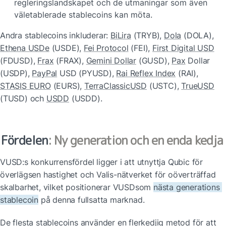
regleringslandskapet och de utmaningar som även 
väletablerade stablecoins kan möta.
Andra stablecoins inkluderar: 
BiLira
 (TRYB), 
Dola
 (DOLA), 
Ethena USDe
 (USDE), 
Fei Protocol
 (FEI), 
First Digital USD
(FDUSD), 
Frax
 (FRAX), 
Gemini Dollar
 (GUSD), 
Pax
 Dollar 
(USDP), 
PayPal
 USD (PYUSD), 
Rai Reflex Index
 (RAI), 
STASIS EURO
 (EURS), 
TerraClassicUSD
 (USTC), 
TrueUSD
(TUSD) och 
USDD
 (USDD).
Fördelen
: Ny generation och en enda kedja
VUSD:s konkurrensfördel ligger i att utnyttja Qubic för 
överlägsen hastighet och Valis-nätverket för oöverträffad 
skalbarhet, vilket positionerar VUSD
som 
nästa generations 
stablecoin
 på denna fullsatta marknad.
De flesta stablecoins använder en flerkedjig metod för att 