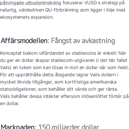
påtvingade utbudsminskning
 fokuserar VUSD:s strategi på 
naturlig, 
värdedriven
 QU-förbränning som ligger i linje med 
ekosystemets expansion.
Affärsmodellen
: Fångst av avkastning
Konceptet bakom utfärdandet av stablecoins är enkelt: När 
du ger en dollar skapar stablecoin-utgivaren (i det här fallet 
Valis) en token som kan lösas in mot en dollar när som helst. 
För att upprätthålla detta åtagande lagrar Valis dollarn i 
mycket likvida tillgångar, som kortfristiga amerikanska 
statsobligationer, som behåller sitt värde och ger ränta. 
Valis behåller dessa intäkter eftersom inlösenlöftet förblir på 
en dollar.
Marknaden
: 150 miljarder dollar