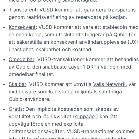
Transparent
: VUSD kommer att garantera transparens 
genom realtidsverifiering av reservdata på kedjan.
Konsekvent
: VUSD kommer att vara ett stablecoin med 
en enda kedja, som uteslutande fungerar på Qubic för 
att säkerställa en konsekvent 
användarupplevelse
 (UX) 
i hastighet, skalbarhet och kostnad.
Omedelbar
: VUSD-transaktioner kommer att behandlas 
av Qubic, den snabbaste Layer 1 
DRT
 i världen, med 
omedelbar finalitet.
Skalbar
: VUSD kommer att utnyttja 
Valis Network
, vår 
middleware som kan stödja miljontals samtidiga 
Qubic-användare.
Gratis
: 
Den implicita kostnaden som skapas av 
volatilitet och låg likviditet (
slippage
) kan lätt 
uppväga fördelen med explicita 
nolltransaktionsavgifter. 
VUSD-transaktioner kommer 
inte att ha några explicita eller implicita kostnader. 