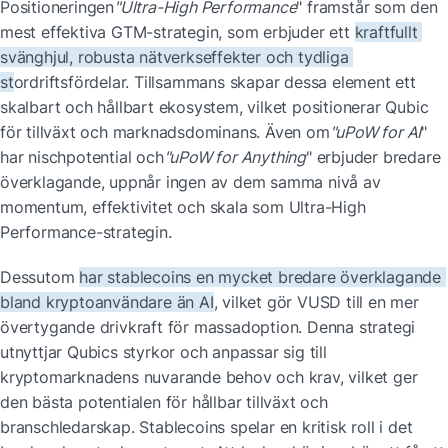
Positioneringen
"Ultra-High Performance
" framstår som den 
mest effektiva GTM-strategin, som erbjuder ett 
kraftfullt 
svänghjul, robusta nätverkseffekter och tydliga 
st
ordriftsfördelar. Tillsammans skapar dessa element ett 
skalbart och hållbart ekosystem, vilket positionerar Qubic 
för tillväxt och marknadsdominans. Även om
"uPoW for AI
" 
har nischpotential och
"uPoW for Anything
" erbjuder bredare 
överklagande, uppnår ingen av dem samma nivå av 
momentum, effektivitet och skala som Ultra-High 
Performance-strategin. 
Dessutom 
har stablecoins en mycket bredare överklagande 
bland kryptoanvändare än AI
, vilket gör VUSD till en mer 
övertygande drivkraft för massadoption. Denna strategi 
utnyttjar Qubics styrkor och anpassar sig till 
kryptomarknadens nuvarande behov och krav, vilket ger 
den bästa potentialen för hållbar tillväxt och 
branschledarskap. Stablecoins spelar en kritisk roll i det 