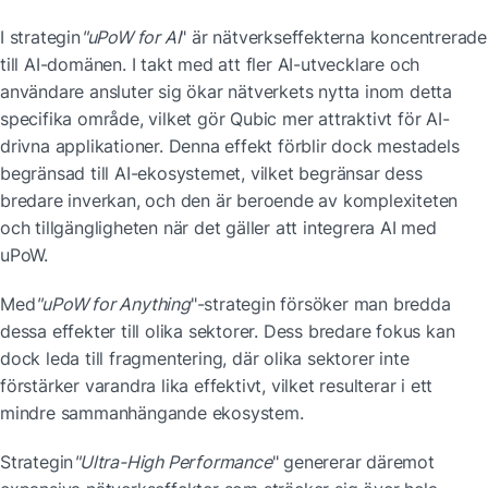
I strategin
"uPoW for AI
" är nätverkseffekterna koncentrerade 
till AI-domänen. I takt med att fler AI-utvecklare och 
användare ansluter sig ökar nätverkets nytta inom detta 
specifika område, vilket gör Qubic mer attraktivt för AI-
drivna applikationer. Denna effekt förblir dock mestadels 
begränsad till AI-ekosystemet, vilket begränsar dess 
bredare inverkan, och den är beroende av komplexiteten 
och tillgängligheten när det gäller att integrera AI med 
uPoW.
Med
"uPoW for Anything
"-strategin försöker man bredda 
dessa effekter till olika sektorer. Dess bredare fokus kan 
dock leda till fragmentering, där olika sektorer inte 
förstärker varandra lika effektivt, vilket resulterar i ett 
mindre sammanhängande ekosystem.
Strategin
"Ultra-High Performance
" genererar däremot 