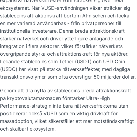
expansiva nätverkseffekter som sträcker sig över hela 
ekosystemet. När VUSD-användningen växer sträcker sig 
stablecoins attraktionskraft bortom AI-nischen och lockar 
en mer varierad användarbas - från privatpersoner till 
institutionella investerare. Denna breda attraktionskraft 
stärker nätverket och driver ytterligare antagande och 
integration i flera sektorer, vilket förstärker nätverkets 
övergripande styrka och attraktionskraft för nya aktörer. 
Ledande stablecoins som Tether (USDT) och USD Coin 
(USDC) har visat på starka nätverkseffekter, med dagliga 
transaktionsvolymer som ofta överstiger 50 miljarder dollar.
Genom att dra nytta av stablecoins breda attraktionskraft 
på kryptovalutamarknaden förstärker Ultra-High 
Performance-strategin inte bara nätverkseffekterna utan 
positionerar också VUSD som en viktig drivkraft för 
massadoption, vilket säkerställer ett mer motståndskraftigt 
och skalbart ekosystem.