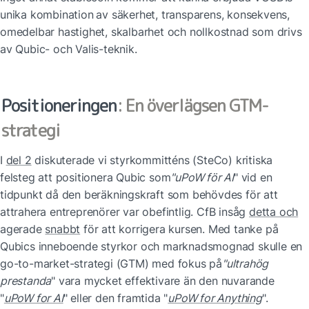
unika kombination
av säkerhet, transparens, konsekvens, 
omedelbar hastighet, skalbarhet och nollkostnad som drivs 
av Qubic- och Valis-teknik.
Positioneringen
: En överlägsen GTM-
strategi
I 
del 2
 diskuterade vi styrkommitténs (SteCo) kritiska 
felsteg att positionera Qubic som
"uPoW för AI
" vid en 
tidpunkt då den beräkningskraft som behövdes för att 
attrahera entreprenörer var obefintlig. CfB insåg 
detta och
agerade 
snabbt
 för att korrigera kursen. Med tanke på 
Qubics inneboende styrkor och marknadsmognad skulle en 
go-to-market-strategi (GTM) med fokus på
"ultrahög 
prestanda
" vara mycket effektivare än den nuvarande 
"
uPoW for AI
" eller den framtida "
uPoW for Anything
".