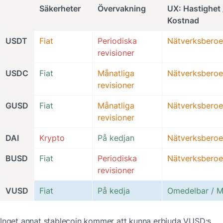
Säkerheter
Övervakning
UX: Hastighet /
Kostnad
USDT
Fiat
Periodiska 
Nätverksbero
revisioner
USDC
Fiat
Månatliga 
Nätverksbero
revisioner
GUSD
Fiat
Månatliga 
Nätverksbero
revisioner
DAI
Krypto
På kedjan
Nätverksbero
BUSD
Fiat
Periodiska 
Nätverksbero
revisioner
VUSD
Fiat
På kedja
Omedelbar / Mi
Inget annat stablecoin kommer att kunna erbjuda VUSD:s 