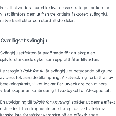
För att utvärdera hur effektiva dessa strategier är kommer 
vi att jämföra dem utifrån tre kritiska faktorer: svänghjul, 
nätverkseffekter och stordriftsfördelar.
Överlägset svänghjul
Svänghjulseffekten är avgörande för att skapa en 
självförstärkande cykel som upprätthåller tillväxten. 
I strategin
"uPoW for AI
" är svänghjulet betydande på grund 
av dess fokuserade tillämpning: AI-utveckling förbättras av 
beräkningskraft, vilket lockar fler utvecklare och miners, 
vilket skapar en kontinuerlig tillväxtcykel för AI-kapacitet. 
En utvidgning till
"uPoW for Anything
" späder ut denna effekt 
och leder till en fragmenterad strategi där aktiviteterna 
kanske inte förstärker varandra på ett effektivt sätt. 