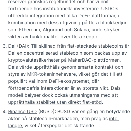
reserver granskas regelbundet och har vunnit 
förtroende hos institutionella investerare. USDC:s 
utbredda integration med olika DeFi-plattformar, i 
kombination med dess utgivning på flera blockkedjor 
som Ethereum, Algorand och Solana, understryker 
vikten av funktionalitet över flera kedjor.
Dai
 (DAI)
:
 Till skillnad från fiat-stackade stablecoins är 
Dai en decentraliserad stablecoin som backas upp av 
kryptovalutasäkerheter på MakerDAO-plattformen. 
Dais värde upprätthålls genom smarta kontrakt och 
styrs av MKR-tokeninnehavare, vilket gör det till ett 
populärt val inom DeFi-ekosystemet, där 
förtroendefria interaktioner är av största vikt. Dais 
modell belyser dock också 
utmaningarna med att 
upprätthålla stabilitet utan direkt fiat-stöd
.
Binance USD
 (BUSD): BUSD var en gång en betydande 
aktör på stablecoin-marknaden, men präglas 
inte 
längre
, vilket återspeglar det skiftande 