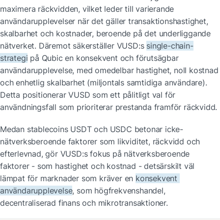
maximera räckvidden, vilket leder till varierande 
användarupplevelser när det gäller transaktionshastighet, 
skalbarhet och kostnader, beroende på det underliggande 
nätverket. Däremot säkerställer VUSD:s 
single-chain-
strategi
 på Qubic 
en konsekvent och förutsägbar 
användarupplevelse
, med omedelbar hastighet, noll kostnad 
och enhetlig skalbarhet (miljontals samtidiga användare). 
Detta positionerar VUSD som ett pålitligt val för 
användningsfall som prioriterar prestanda framför räckvidd.
Medan stablecoins USDT och USDC betonar icke-
nätverksberoende faktorer som likviditet, räckvidd och 
efterlevnad, gör VUSD:s fokus på nätverksberoende 
faktorer - som hastighet och kostnad - det
särskilt väl 
lämpat för marknader som kräver en 
konsekvent 
användarupplevelse
, som högfrekvenshandel, 
decentraliserad finans och mikrotransaktioner.