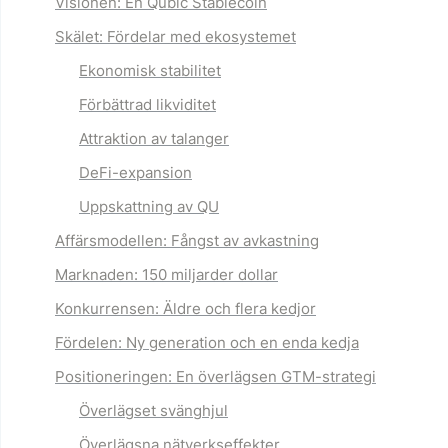
Visionen
: En Qubic Stablecoin
Skälet
: Fördelar med ekosystemet
Ekonomisk stabilitet
Förbättrad likviditet
Attraktion av talanger
DeFi-expansion
Uppskattning av QU
Affärsmodellen
: Fångst av avkastning
Marknaden
: 150 miljarder dollar
Konkurrensen
: Äldre och flera kedjor
Fördelen
: Ny generation och en enda kedja
Positioneringen
: En överlägsen GTM-strategi
Överlägset svänghjul
Överlägsna nätverkseffekter