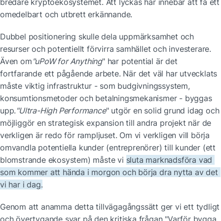
bredare kryptoekosystemet. Att lyckas här innebär att få ett 
omedelbart och utbrett erkännande.
Dubbel positionering skulle dela uppmärksamhet och 
resurser och potentiellt förvirra samhället och investerare. 
Även om
"uPoW for Anything
" har potential är det 
fortfarande ett pågående arbete. När det väl har utvecklats 
måste viktig infrastruktur - som budgivningssystem, 
konsumtionsmetoder och betalningsmekanismer - byggas 
upp.
"Ultra-High Performance
" utgör en solid grund idag och 
möjliggör en strategisk expansion till andra projekt när de 
verkligen är redo för rampljuset. Om vi verkligen vill börja 
omvandla potentiella kunder (entreprenörer) till kunder (ett 
blomstrande ekosystem) måste vi 
sluta marknadsföra vad 
som kommer att hända i morgon och börja dra nytta av det 
vi har i dag.
Genom att anamma detta tillvägagångssätt ger vi ett tydligt 
och övertygande svar på 
den kritiska frågan "Varför bygga 