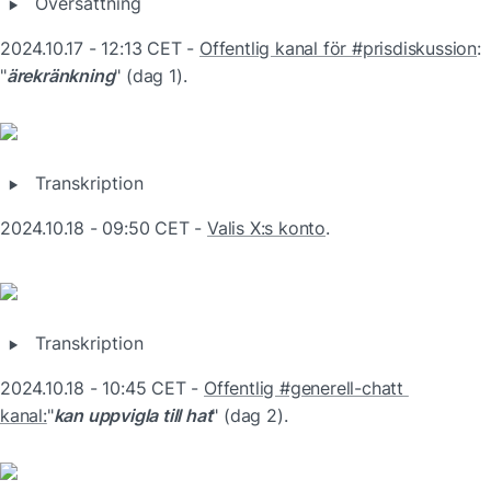
‣
Översättning
2024.10.17 - 12:13 CET - 
Offentlig kanal för #prisdiskussion
: 
"
ärekränkning
" (dag 1).
‣
Transkription
2024.10.18 - 09:50 CET - 
Valis X:s konto
.
‣
Transkription
2024.10.18 - 10:45 CET - 
Offentlig #generell-chatt 
kanal:
"
kan uppvigla till hat
" (dag 2).