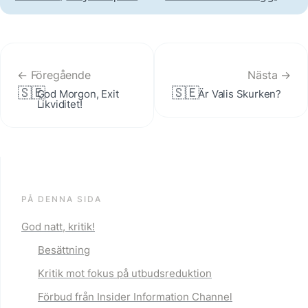
← Föregående
Nästa →
🇸🇪
🇸🇪
God Morgon, Exit 
Är Valis Skurken?
Likviditet!
PÅ DENNA SIDA
God natt, kritik!
Besättning
Kritik mot fokus på utbudsreduktion
Förbud från Insider Information Channel