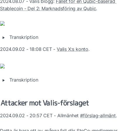
2024.08.07 - Valis blogg: 
Fallet för en Qubic-baserad 
Stablecoin - Del 2: Marknadsföring av Qubic
.
‣
Transkription
2024.09.02 - 18:08 CET - 
Valis X:s konto
.
‣
Transkription
Attacker mot Valis-förslaget
2024.09.02 - 20:57 CET - Allmänhet 
#förslag-allmänt
.
Detta är bara ett av 
många
 fall där SteCo-medlemmar, 