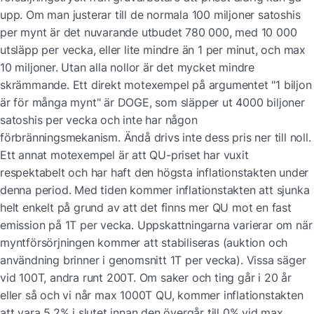
upp. Om man justerar till de normala 100 miljoner satoshis 
per mynt är det nuvarande utbudet 780 000, med 10 000 
utsläpp per vecka, eller lite mindre än 1 per minut, och max 
10 miljoner. Utan alla nollor är det mycket mindre 
skrämmande. Ett direkt motexempel på argumentet "1 biljon 
är för många mynt" är DOGE, som släpper ut 4000 biljoner 
satoshis per vecka och inte har någon 
förbränningsmekanism. Ändå drivs inte dess pris ner till noll. 
Ett annat motexempel är att QU-priset har vuxit 
respektabelt och har haft den högsta inflationstakten under 
denna period. Med tiden kommer inflationstakten att sjunka 
helt enkelt på grund av att det finns mer QU mot en fast 
emission på 1T per vecka. Uppskattningarna varierar om när 
myntförsörjningen kommer att stabiliseras (auktion och 
användning brinner i genomsnitt 1T per vecka). Vissa säger 
vid 100T, andra runt 200T. Om saker och ting går i 20 år 
eller så och vi når max 1000T QU, kommer inflationstakten 
att vara 5,2% i slutet innan den övergår till 0% vid max.