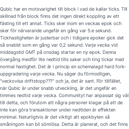
Qubic har en motsvarighet till block i vad de kallar ticks. Till 
skillnad från block finns det ingen direkt koppling av ett 
fästing till ett annat. Ticks sker inom en veckas epok och 
sker för närvarande ungefär en gång var 5:e sekund. 
Tickhastigheten är justerbar och i tidigare epoker gick det 
så snabbt som en gång var 0,2 sekund. Varje vecka vid 
middagstid GMT på onsdag startar en ny epok. Denna 
övergång medför lite nedtid tills saker och ting tickar med 
normal hastighet. Det är i princip en schemalagd hard fork-
uppgradering varje vecka. Nu säger du förmodligen, 
"veckovisa driftstopp???" och ja, det är sant. För tillfället, 
när Qubic är under snabb utveckling, är det ungefär en 
timmes nedtid varje vecka. Communityt har anpassat sig väl 
till detta, och förutom att några personer klagar på att de 
inte kan göra transaktioner under nedtiden är effekten 
minimal. Naturligtvis är det viktigt att epokbyten så 
småningom kan bli sömlösa. Detta är planerat, och det finns 