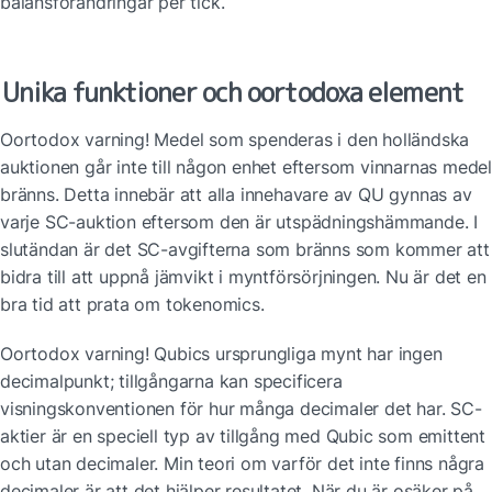
balansförändringar per tick.
Unika funktioner och oortodoxa element
Oortodox varning! Medel som spenderas i den holländska 
auktionen går inte till någon enhet eftersom vinnarnas medel 
bränns. Detta innebär att alla innehavare av QU gynnas av 
varje SC-auktion eftersom den är utspädningshämmande. I 
slutändan är det SC-avgifterna som bränns som kommer att 
bidra till att uppnå jämvikt i myntförsörjningen. Nu är det en 
bra tid att prata om tokenomics.
Oortodox varning! Qubics ursprungliga mynt har ingen 
decimalpunkt; tillgångarna kan specificera 
visningskonventionen för hur många decimaler det har. SC-
aktier är en speciell typ av tillgång med Qubic som emittent 
och utan decimaler. Min teori om varför det inte finns några 
decimaler är att det hjälper resultatet. När du är osäker på 