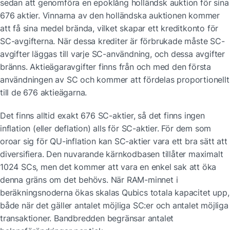
sedan att genomföra en epoklång holländsk auktion för sina 
676 aktier. Vinnarna av den holländska auktionen kommer 
att få sina medel brända, vilket skapar ett kreditkonto för 
SC-avgifterna. När dessa krediter är förbrukade måste SC-
avgifter läggas till varje SC-användning, och dessa avgifter 
bränns. Aktieägaravgifter finns från och med den första 
användningen av SC och kommer att fördelas proportionellt 
till de 676 aktieägarna.
Det finns alltid exakt 676 SC-aktier, så det finns ingen 
inflation (eller deflation) alls för SC-aktier. För dem som 
oroar sig för QU-inflation kan SC-aktier vara ett bra sätt att 
diversifiera. Den nuvarande kärnkodbasen tillåter maximalt 
1024 SCs, men det kommer att vara en enkel sak att öka 
denna gräns om det behövs. När RAM-minnet i 
beräkningsnoderna ökas skalas Qubics totala kapacitet upp, 
både när det gäller antalet möjliga SC:er och antalet möjliga 
transaktioner. Bandbredden begränsar antalet 