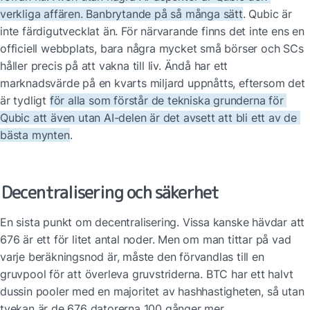
verkliga affären. Banbrytande på så många sätt
. Qubic är 
inte färdigutvecklat än. För närvarande finns det inte ens en 
officiell webbplats, bara några mycket små börser och SCs 
håller precis på att vakna till liv. Ändå har ett 
marknadsvärde på en kvarts miljard uppnåtts, eftersom det 
är tydligt 
för alla som förstår de tekniska grunderna för 
Qubic att även utan AI-delen är det avsett att bli ett av de 
bästa mynten
.
Decentralisering och säkerhet
En sista punkt om decentralisering. Vissa kanske hävdar att 
676 är ett för litet antal noder. Men om man tittar på vad 
varje beräkningsnod är, måste den förvandlas till en 
gruvpool för att överleva gruvstriderna. BTC har ett halvt 
dussin pooler med en majoritet av hashhastigheten, så utan 
tvekan är de 676 datorerna 100 gånger mer 