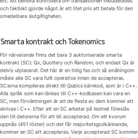
etc. Att behöva kontrollera om transaktionen inkluderades 
och faktiskt gjorde något är ett litet pris att betala för den 
omedelbara slutgiltigheten.
Smarta kontrakt och Tokenomics
För närvarande finns det bara 3 auktoriserade smarta 
kontrakt (SC): Qx, Quottery och Random, och endast Qx är 
delvis utplacerat. Det här är en tidig fas och så småningom 
måste alla SC vara fullt operativa innan de accepteras. 
SC:erna kompileras direkt till Qubics kärnkod, som är i C++. 
Alla språk som kan länkas till C++-kodbasen kan vara en 
SC, men förväntningen är att de flesta av dem kommer att 
skrivas i C++. Efter att en SC arbetar på testnet föreslås 
den till datorerna för att bli accepterad. Om ett kvorum 
uppnås (451 röster) och det får majoritetsgodkännande, 
kommer en SC att accepteras. Varje accepterad SC kommer 