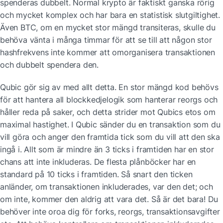
spenderas dubbelt. Normal krypto är faktiskt ganska rörig 
och mycket komplex och har bara en statistisk slutgiltighet. 
Även BTC, om en mycket stor mängd transiteras, skulle du 
behöva vänta i många timmar för att se till att någon stor 
hashfrekvens inte kommer att omorganisera transaktionen 
och dubbelt spendera den.
Qubic gör sig av med allt detta. En stor mängd kod behövs 
för att hantera all blockkedjelogik som hanterar reorgs och 
håller reda på saker, och detta strider mot Qubics etos om 
maximal hastighet. I Qubic sänder du en transaktion som du 
vill göra och anger den framtida tick som du vill att den ska 
ingå i. Allt som är mindre än 3 ticks i framtiden har en stor 
chans att inte inkluderas. De flesta plånböcker har en 
standard på 10 ticks i framtiden. Så snart den ticken 
anländer, om transaktionen inkluderades, var den det; och 
om inte, kommer den aldrig att vara det. Så är det bara! Du 
behöver inte oroa dig för forks, reorgs, transaktionsavgifter 