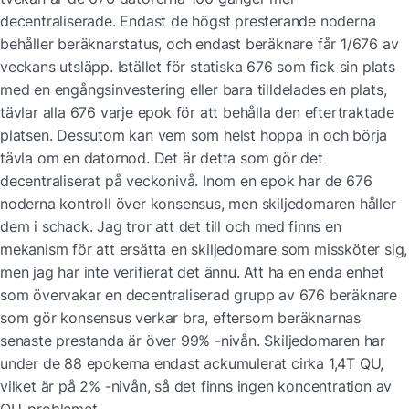
decentraliserade. Endast de högst presterande noderna 
behåller beräknarstatus, och endast beräknare får 1/676 av 
veckans utsläpp. Istället för statiska 676 som fick sin plats 
med en engångsinvestering eller bara tilldelades en plats, 
tävlar alla 676 varje epok för att behålla den eftertraktade 
platsen. Dessutom kan vem som helst hoppa in och börja 
tävla om en datornod. Det är detta som gör det 
decentraliserat på veckonivå. Inom en epok har de 676 
noderna kontroll över konsensus, men skiljedomaren håller 
dem i schack. Jag tror att det till och med finns en 
mekanism för att ersätta en skiljedomare som missköter sig, 
men jag har inte verifierat det ännu. Att ha en enda enhet 
som övervakar en decentraliserad grupp av 676 beräknare 
som gör konsensus verkar bra, eftersom beräknarnas 
senaste prestanda är över 99% -nivån. Skiljedomaren har 
under de 88 epokerna endast ackumulerat cirka 1,4T QU, 
vilket är på 2% -nivån, så det finns ingen koncentration av 
QU-problemet.