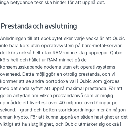
inga betydande tekniska hinder för att uppnå det.
Prestanda och avslutning
Anledningen till att epokbytet sker varje vecka är att Qubic 
inte bara körs utan operativsystem på bare-metal-servrar, 
det körs också helt utan RAM-minne. Jag upprepar, Qubic 
körs helt och hållet ur RAM-minnet på de 
konsensusskapande noderna utan ett operativsystems 
overhead. Detta möjliggör en otrolig prestanda, och vi 
kommer att se andra oortodoxa val i Qubic som gjordes 
med det enda syftet att uppnå maximal prestanda. För att 
ge en antydan om vilken prestandanivå som är möjlig 
uppnådde ett live-test över 40 miljoner överföringar per 
sekund. I grund och botten storleksordningar mer än någon 
annan krypto. För att kunna uppnå en sådan hastighet är det 
viktigt att ha slutgiltighet, och Qubic utmärker sig också i 