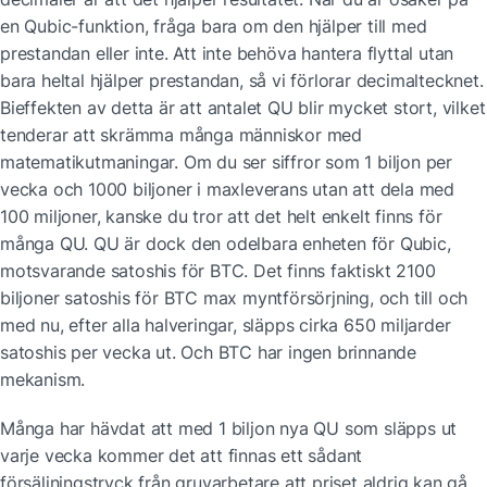
en Qubic-funktion, fråga bara om den hjälper till med 
prestandan eller inte. Att inte behöva hantera flyttal utan 
bara heltal hjälper prestandan, så vi förlorar decimaltecknet. 
Bieffekten av detta är att antalet QU blir mycket stort, vilket 
tenderar att skrämma många människor med 
matematikutmaningar. Om du ser siffror som 1 biljon per 
vecka och 1000 biljoner i maxleverans utan att dela med 
100 miljoner, kanske du tror att det helt enkelt finns för 
många QU. QU är dock den odelbara enheten för Qubic, 
motsvarande satoshis för BTC. Det finns faktiskt 2100 
biljoner satoshis för BTC max myntförsörjning, och till och 
med nu, efter alla halveringar, släpps cirka 650 miljarder 
satoshis per vecka ut. Och BTC har ingen brinnande 
mekanism.
Många har hävdat att med 1 biljon nya QU som släpps ut 
varje vecka kommer det att finnas ett sådant 
försäljningstryck från gruvarbetare att priset aldrig kan gå 