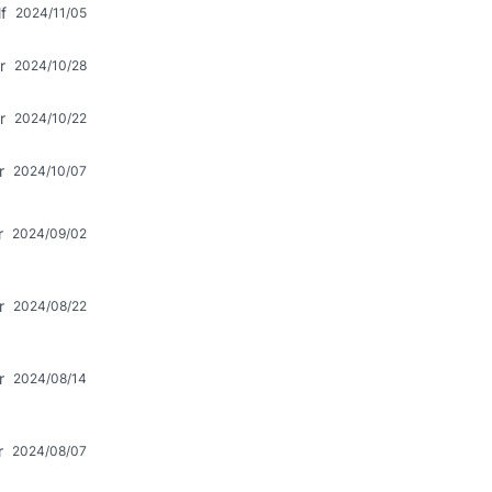
f
2024/11/05
r
2024/10/28
r
2024/10/22
r
2024/10/07
r
2024/09/02
r
2024/08/22
r
2024/08/14
r
2024/08/07