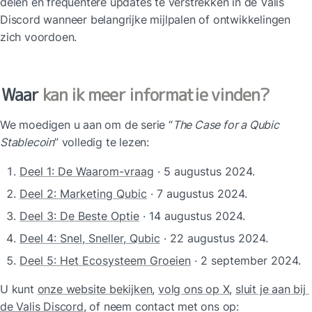
delen en frequentere updates te verstrekken in de Valis 
Discord wanneer belangrijke mijlpalen of ontwikkelingen 
zich voordoen.
Waar 
kan ik meer informatie vinden?
We moedigen u aan om de serie “
The Case for a Qubic 
Stablecoin
” volledig te lezen:
Deel 1: De Waarom-vraag
 · 5 augustus 2024.
Deel 2: Marketing Qubic
 · 7 augustus 2024.
Deel 3: De Beste Optie
 · 14 augustus 2024.
Deel 4: Snel, Sneller, Qubic
 · 22 augustus 2024.
Deel 5: Het Ecosysteem Groeien
 · 2 september 2024.
U kunt 
onze website bekijken
, 
volg ons op X
, 
sluit je aan bij 
de Valis Discord
, of neem contact met ons op: