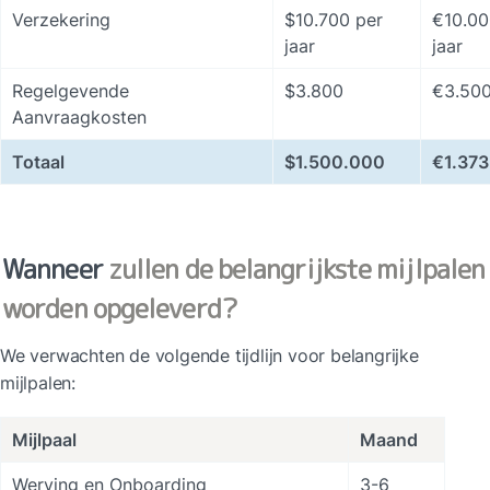
Verzekering
$10.700 per 
€10.00
jaar
jaar
Regelgevende 
$3.800
€3.50
Aanvraagkosten
Totaal
$1.500.000
€1.37
Wanneer 
zullen de belangrijkste mijlpalen 
worden opgeleverd?
We verwachten de volgende tijdlijn voor belangrijke 
mijlpalen:
Mijlpaal
Maand
Werving en Onboarding
3-6