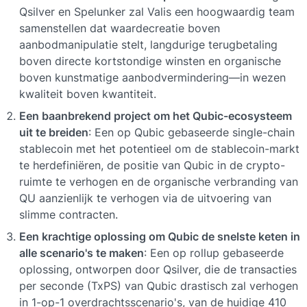
Qsilver en Spelunker zal Valis een hoogwaardig team 
samenstellen dat waardecreatie boven 
aanbodmanipulatie stelt, langdurige terugbetaling 
boven directe kortstondige winsten en organische 
boven kunstmatige aanbodvermindering—in wezen 
kwaliteit boven kwantiteit.
Een baanbrekend project om het Qubic-ecosysteem 
uit te breiden
: Een op Qubic gebaseerde single-chain 
stablecoin met het potentieel om de stablecoin-markt 
te herdefiniëren, de positie van Qubic in de crypto-
ruimte te verhogen en de organische verbranding van 
QU aanzienlijk te verhogen via de uitvoering van 
slimme contracten.
Een krachtige oplossing om Qubic de snelste keten in 
alle scenario's te maken
: Een op rollup gebaseerde 
oplossing, ontworpen door Qsilver, die de transacties 
per seconde (TxPS) van Qubic drastisch zal verhogen 
in 
1-op-1 overdrachtsscenario's
, van de huidige 410 