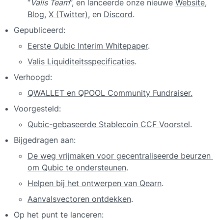
“
Valis Team
”, en lanceerde onze nieuwe 
Website
, 
Blog
, 
X (Twitter)
, en 
Discord
.
Gepubliceerd:
Eerste Qubic Interim Whitepaper
.
Valis Liquiditeitsspecificaties
.
Verhoogd:
QWALLET en QPOOL Community Fundraiser.
Voorgesteld:
Qubic-gebaseerde Stablecoin CCF Voorstel
.
Bijgedragen aan:
De weg vrijmaken voor gecentraliseerde beurzen 
om Qubic te ondersteunen
.
Helpen bij het ontwerpen van Qearn
.
Aanvalsvectoren ontdekken
.
Op het punt te lanceren: