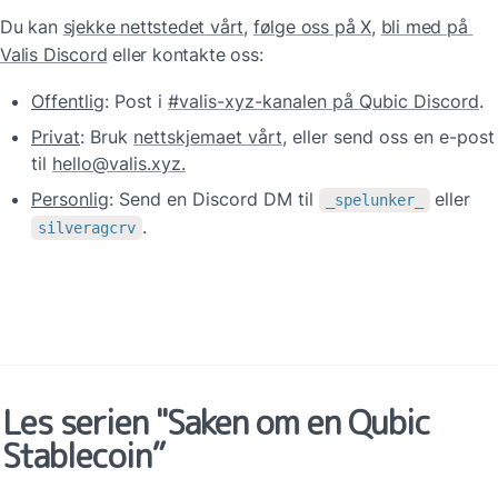
Du kan 
sjekke nettstedet vårt
, 
følge oss på X
, 
bli med på 
Valis Discord
 eller kontakte oss:
Offentlig
: Post i 
#valis-xyz-kanalen på Qubic Discord
.
Privat
: Bruk 
nettskjemaet vårt
, eller send oss en e-post 
til 
hello@valis.xyz.
Personlig
: Send en Discord DM til 
eller 
_spelunker_
.
silveragcrv
Les serien "Saken om en Qubic 
Stablecoin”