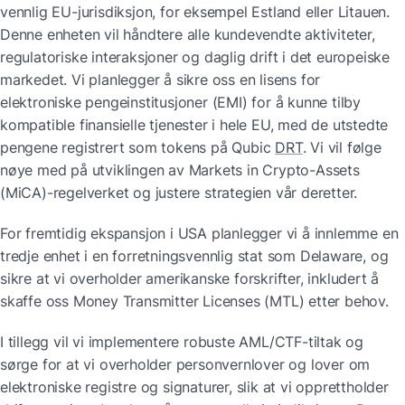
vennlig EU-jurisdiksjon, for eksempel Estland eller Litauen. 
Denne enheten vil håndtere alle kundevendte aktiviteter, 
regulatoriske interaksjoner og daglig drift i det europeiske 
markedet. Vi planlegger å sikre oss en lisens for 
elektroniske pengeinstitusjoner (EMI) for å kunne tilby 
kompatible finansielle tjenester i hele EU, med de utstedte 
pengene registrert som tokens på Qubic 
DRT
. Vi vil følge 
nøye med på utviklingen av Markets in Crypto-Assets 
(MiCA)-regelverket og justere strategien vår deretter.
For fremtidig ekspansjon i USA planlegger vi å innlemme en 
tredje enhet i en forretningsvennlig stat som Delaware, og 
sikre at vi overholder amerikanske forskrifter, inkludert å 
skaffe oss Money Transmitter Licenses (MTL) etter behov. 
I tillegg vil vi implementere robuste AML/CTF-tiltak og 
sørge for at vi overholder personvernlover og lover om 
elektroniske registre og signaturer, slik at vi opprettholder 