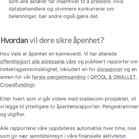
som alle aktører får insentiver til å prestere. Hvis 
databehandlere og utvinnere konkurrerer om 
belønninger, bør andre også gjøre det.
Hvordan 
vil dere sikre åpenhet?
Hos Valis er åpenhet en kjerneverdi. Vi har allerede 
offentliggjort alle adressene våre
 og publisert rapporter om 
inntektsgjennomsiktighet, inkludert en for 
donasjoner
 og en 
annen for vår 
første pengeinnsamling
 ( 
QPOOL & QWALLET 
Crowdfunding
).
Etter hvert som vi går videre med stablecoin-prosjektet, vil 
vi legge til ytterligere to åpenhetsrapporter: Pengestrømmer 
og utgifter. 
Alle rapportene våre oppdateres automatisk hver time, noe 
som gir nær sanntidsinnsyn i våre finansielle aktiviteter.