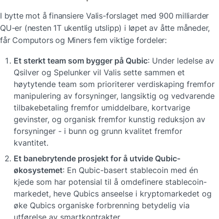
I bytte mot å finansiere Valis-forslaget med 900 milliarder 
QU-er (nesten 1T ukentlig utslipp) i løpet av åtte måneder, 
får Computors og Miners fem viktige fordeler:
Et sterkt team som bygger på Qubic
: Under ledelse av 
Qsilver og Spelunker vil Valis sette sammen et 
høytytende team som prioriterer verdiskaping fremfor 
manipulering av forsyninger, langsiktig og vedvarende 
tilbakebetaling fremfor umiddelbare, kortvarige 
gevinster, og organisk fremfor kunstig reduksjon av 
forsyninger - i bunn og grunn kvalitet fremfor 
kvantitet.
Et banebrytende prosjekt for å utvide Qubic-
økosystemet
: En Qubic-basert stablecoin med én 
kjede som har potensial til å omdefinere stablecoin-
markedet, heve Qubics anseelse i kryptomarkedet og 
øke Qubics organiske forbrenning betydelig via 
utførelse av smartkontrakter.