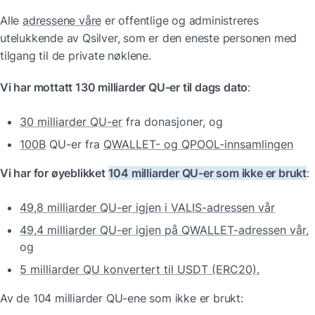
Alle 
adressene våre
 er offentlige og administreres 
utelukkende av Qsilver, som er den eneste personen med 
tilgang til de private nøklene.
Vi har mottatt 130 milliarder QU-er til dags dato
:
30 milliarder QU-er
 fra donasjoner, og
100B
 QU-er fra 
QWALLET- og QPOOL-innsamlingen
Vi har for øyeblikket 
104 milliarder QU-er som ikke er brukt
:
49,8 milliarder QU-er igjen i VALIS-adressen vår
49,4 milliarder QU-er igjen på QWALLET-adressen vår
, 
og
5 milliarder QU konvertert til USDT (ERC20).
Av de 104 milliarder QU-ene som ikke er brukt: