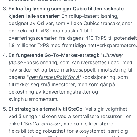
En kraftig løsning som gjør Qubic til den raskeste 
kjeden i alle scenarier
: En rollup-basert løsning, 
designet av Qsilver, som vil øke Qubics transaksjoner 
per sekund (TxPS) dramatisk i 
1-til-1-
overføringsscenarier
, fra dagens 410 TxPS til potensielt 
1,8 millioner TxPS med fremtidige nettverksparametere.
En fungerende Go-To-Market-strategi
: "
Ultrahøy 
ytelse
"-posisjonering, som kan 
iverksettes i dag
, med 
høy sikkerhet og bred markedsappell, i motsetning til 
dagens "
den første uPoW for AI
"-posisjonering, som 
tiltrekker seg små investorer, men som går på 
bekostning av konverteringstrakter og 
svinghjulsmomentum.
Et strategisk alternativ til SteCo
: Valis gir 
valgfrihet
ved å unngå risikoen ved å sentralisere ressurser i en 
enkelt
"SteCo-stiftelse
", noe som sikrer større 
fleksibilitet og robusthet for økosystemet, samtidig 