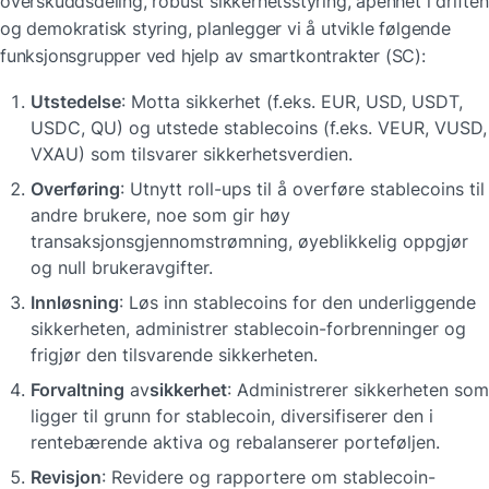
overskuddsdeling, robust sikkerhetsstyring, åpenhet i driften 
og demokratisk styring, planlegger vi å utvikle følgende 
funksjonsgrupper ved hjelp av smartkontrakter (SC):
Utstedelse
: Motta sikkerhet (f.eks. EUR, USD, USDT, 
USDC, QU) og utstede stablecoins (f.eks. VEUR, VUSD, 
VXAU) som tilsvarer sikkerhetsverdien.
Overføring
: Utnytt roll-ups til å overføre stablecoins til 
andre brukere, noe som gir høy 
transaksjonsgjennomstrømning, øyeblikkelig oppgjør 
og null brukeravgifter.
Innløsning
: Løs inn stablecoins for den underliggende 
sikkerheten, administrer stablecoin-forbrenninger og 
frigjør den tilsvarende sikkerheten.
Forvaltning
 av
sikkerhet
: Administrerer sikkerheten som 
ligger til grunn for stablecoin, diversifiserer den i 
rentebærende aktiva og rebalanserer porteføljen.
Revisjon
: Revidere og rapportere om stablecoin-