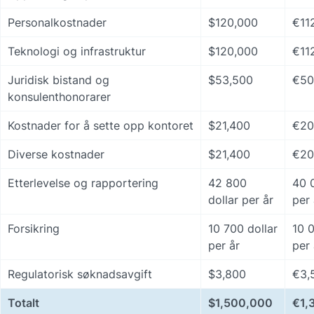
Personalkostnader
$120,000
€11
Teknologi og infrastruktur
$120,000
€11
Juridisk bistand og 
$53,500
€50
konsulenthonorarer
Kostnader for å sette opp kontoret
$21,400
€20
Diverse kostnader
$21,400
€20
Etterlevelse og rapportering
42 800 
40 
dollar per år
per 
Forsikring
10 700 dollar 
10 0
per år
per 
Regulatorisk søknadsavgift
$3,800
€3,
Totalt
$1,500,000
€1,