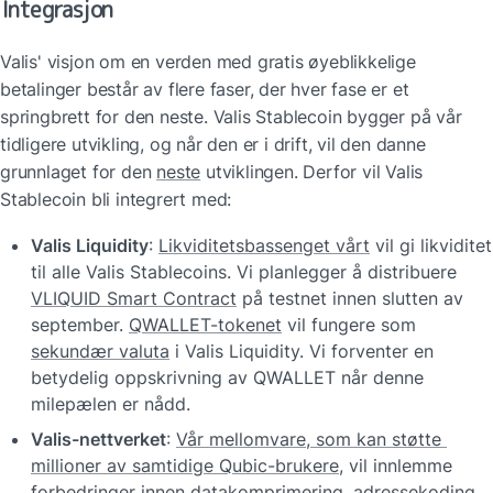
Integrasjon
Valis' visjon om en verden med gratis øyeblikkelige 
betalinger består av flere faser, der hver fase er et 
springbrett for den neste. Valis Stablecoin bygger på vår 
tidligere utvikling, og når den er i drift, vil den danne 
grunnlaget for den 
neste
 utviklingen. Derfor vil Valis 
Stablecoin bli integrert med:
Valis Liquidity
: 
Likviditetsbassenget vårt
 vil gi likviditet 
til alle Valis Stablecoins. Vi planlegger å distribuere 
VLIQUID Smart Contract
 på testnet innen slutten av 
september. 
QWALLET-tokenet
 vil fungere som 
sekundær valuta
 i Valis Liquidity. Vi forventer en 
betydelig oppskrivning av QWALLET når denne 
milepælen er nådd.
Valis-nettverket
: 
Vår mellomvare, som kan støtte 
millioner av samtidige Qubic-brukere
, vil innlemme 
forbedringer innen datakomprimering, adressekoding, 