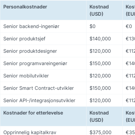
Personalkostnader
Kostnad 
Kos
(USD)
(EU
Senior backend-ingeniør
$0
€0
Senior produktsjef
$140,000
€13
Senior produktdesigner
$120,000
€11
Senior programvareingeniør
$150,000
€14
Senior mobilutvikler
$120,000
€11
Senior Smart Contract-utvikler
$150,000
€14
Senior API-/integrasjonsutvikler
$120,000
€11
Kostnader for etterlevelse
Kostnad 
Kos
(USD)
(EU
Opprinnelig kapitalkrav
$375,000
€35