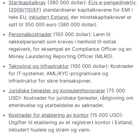
Startkapitalkrav
 (380 000 dollar): 
EUs e-pengedirektiv 
(2009/110/EF)
 standardiserer kapitalkravene for EMI i 
hele EU, 
inkludert Estland
, der minstekapitalkravet er 
satt til 350 000 euro (380 000 dollar).
Personalkostnader
 (150 000 dollar): Lønn til 
nøkkelpersonell som kreves i henhold til estisk 
regelverk, for eksempel en Compliance Officer og en 
Money Laundering Reporting Officer (MLRO).
Teknologi og infrastruktur
 (100 000 dollar): Kostnader 
for IT-systemer, AML/KYC-programvare og 
infrastruktur for sikre transaksjoner.
Juridiske tjenester og konsulenthonorarer
 (75 000 
USD): Kostnader for juridiske tjenester, rådgivning om 
etterlevelse og utarbeidelse av søknader.
Kostnader for etablering av kontor
 (15 000 USD): 
Utgifter til etablering av et registrert kontor i Estland, 
inkludert husleie og strøm og vann.