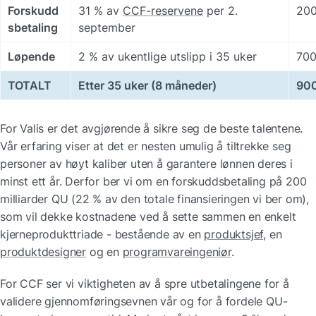
Forskudd
31 % av 
CCF-reservene
 per 2. 
20
sbetaling
september
Løpende
2 % av ukentlige utslipp i 35 uker
70
TOTALT
Etter 35 uker (8 måneder)
90
For Valis er det avgjørende å sikre seg de beste talentene. 
Vår erfaring viser at det er nesten umulig å tiltrekke seg 
personer av høyt kaliber uten å garantere lønnen deres i 
minst ett år. Derfor ber vi om en forskuddsbetaling på 200 
milliarder QU (22 % av den totale finansieringen vi ber om), 
som vil dekke kostnadene ved å sette sammen en enkelt 
kjerneprodukttriade - bestående av en 
produktsjef
, en 
produktdesigner
 og en 
programvareingeniør
.
For CCF ser vi viktigheten av å spre utbetalingene for å 
validere gjennomføringsevnen vår og for å fordele QU-