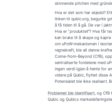
skinnende pitchen med gründe
Hva er det som har skjedd? Ette
linken til qubic.org, begynte gr
å få tiden til å gå. De var i ja
Hva er "
produktet
"? Hva får te
kan bruke til å skape og kapre
om uPoW-mekanismen i teorien 
regnekraft, ble all denne kraften
Come-from-Beyond (CfB), oppfi
sentraliserte fordelene med uP
ingen verdi igjen å hente for a
videre på Qubic, flyttet disse 
Potensialet ble ikke realisert.
Problemet ble identifisert
, og CfB 
Qubic og Qubics markedsføringstea