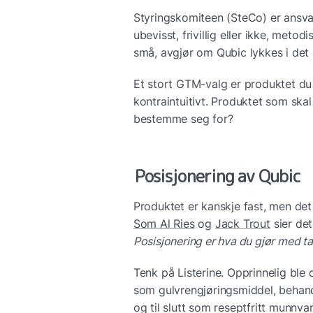
Styringskomiteen (SteCo) er ansvarl
ubevisst, frivillig eller ikke, meto
små, avgjør om Qubic lykkes i de
Et stort GTM-valg er produktet du s
kontraintuitivt. Produktet som skal 
bestemme seg for?
Posisjonering av Qubic
Som Al Ries
 og 
Jack Trout
 sier det
Posisjonering er hva du gjør med ta
Tenk på Listerine. Opprinnelig ble 
som gulvrengjøringsmiddel, behandl
og til slutt som reseptfritt munnv