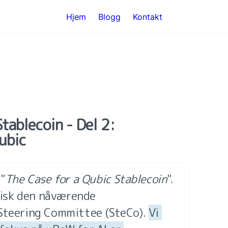
Hjem
Blogg
Kontakt
ablecoin - Del 2: 
ubic
 "
The Case for a Qubic Stablecoin
". 
itisk den nåværende 
Steering Committee (SteCo). 
Vi 