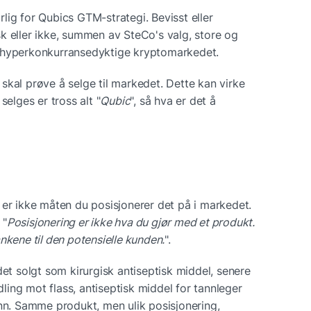
ig for Qubics GTM-strategi. Bevisst eller 
disk eller ikke, summen av SteCo's valg, store og 
t hyperkonkurransedyktige kryptomarkedet.
kal prøve å selge til markedet. Dette kan virke 
selges er tross alt "
Qubic
", så hva er det å 
Produktet er kanskje fast, men det er ikke måten du posisjonerer det på i markedet. 
 "
Posisjonering er ikke hva du gjør med et produkt. 
nkene til den potensielle kunden.
". 
det solgt som kirurgisk antiseptisk middel, senere 
ing mot flass, antiseptisk middel for tannleger 
ann. Samme produkt, men ulik posisjonering, 