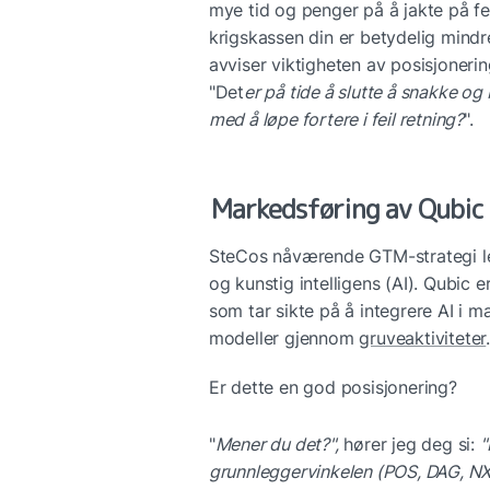
mye tid og penger på å jakte på feil
krigskassen din er betydelig mindr
avviser viktigheten av posisjonerin
"Det
er på tide å slutte å snakke og
med å løpe fortere i feil retning?
".
Markedsføring av Qubic p
SteCos nåværende GTM-strategi leg
og kunstig intelligens (AI). Qubic 
som tar sikte på å integrere AI i 
modeller gjennom 
gruveaktiviteter
Er dette en god posisjonering?
"
Mener du det?",
 hører jeg deg si: 
"
grunnleggervinkelen (POS, DAG, NXT