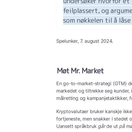
undersøker hvorfor et 
feilplassert, og argume
som nøkkelen til å lås
Spelunker, 7. august 2024.
Møt Mr. Market
En go-to-market-strategi (GTM) def
markedet og tiltrekke seg kunder, 
målretting og kampanjetaktikker, f
Kryptovalutaer bruker kanskje ikke
fortjeneste, men snakker i stedet 
Uansett språkbruk 
går
 de ut 
på ma