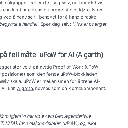
 målgruppe. Det er ille i seg selv, og tragisk hvis 
e enn konkurrentene du prøver å overkjøre. Noen 
g ved å henvise til behovet for å handle raskt: 
 begynne å handle!". 
Spør deg selv: "
Hva er poenget 
å feil måte: uPoW for AI (Aigarth)
ger stor vekt på nyttig Proof of Work (uPoW) 
er posisjonert som 
den første uPoW-blokkjeden
massiv skala. uPoW er mekanismen for å trene AI-
. AI, kalt 
Aigarth
, nevnes som en kjernekomponent. 
Kom igjen! Vi har litt av alt! Den legendariske 
, IOTA), innovasjonsvinkelen (uPoW), og, ikke 