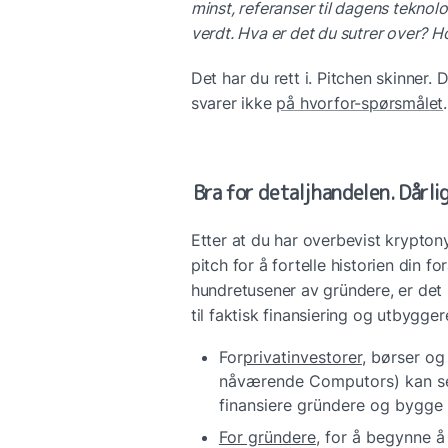
minst, referanser til dagens teknolog
verdt. Hva er det du sutrer over? H
Det har du rett i. Pitchen skinner. 
svarer ikke 
på hvorfor-spørsmålet
.
Bra for detaljhandelen. Dårli
Etter at du har overbevist krypto
pitch for å fortelle historien din f
hundretusener av gründere, er det 
til faktisk finansiering og utbygger
For
privatinvestorer
, børser og
nåværende Computors) kan selg
finansiere gründere og bygge
For gründere
, for å begynne å