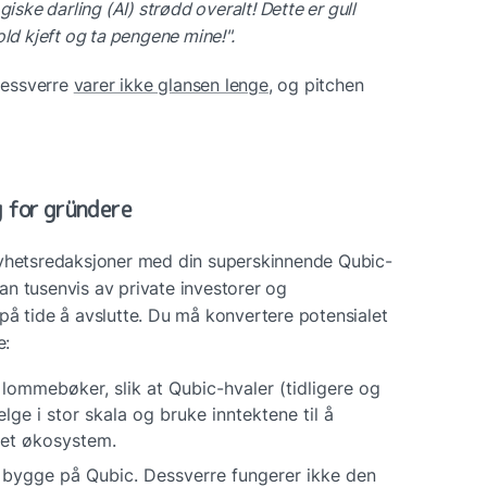
iske darling (AI) strødd overalt! Dette er gull 
old kjeft og ta pengene mine!".
Dessverre 
varer ikke glansen lenge
, og pitchen 
 
g for gründere
nyhetsredaksjoner med din superskinnende Qubic-
oran tusenvis av private investorer og 
på tide å avslutte. Du må konvertere potensialet 
e:
 lommebøker, slik at Qubic-hvaler (tidligere og 
e i stor skala og bruke inntektene til å 
 et økosystem. 
 bygge på Qubic. Dessverre fungerer ikke den 