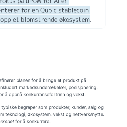
fokus på uPoW for AI er 
nterer for en Qubic stablecoin 
e opp et blomstrende økosystem
.
inerer planen for å bringe et produkt på 
inkludert markedsundersøkelser, 
posisjonering
, 
or å oppnå konkurransefortrinn og vekst.
 typiske begreper som produkter, kunder, salg og 
om teknologi, økosystem, vekst og nettverksnytte. 
rkedet
 for å konkurrere.