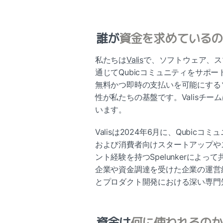
誰が
資金を求めているの
私たちは
Valis
で、ソフトウェア、ス
通じてQubicコミュニティをサポ
無料かつ即時の支払いを可能にする
性が私たちの基盤です。Valisチ
います。
Valisは2024年6月に、Qubicコ
および消費者向けスタートアップや
ント経験を持つSpelunkerによ
企業や資金調達を受けた企業の運営経験があ
とプロダクト開発における深い専門知
資金は
何に使われるのか