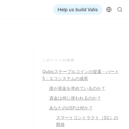
Help us build Valis
このページの内容
Qubicステーブルコインの提案 - パート
5：エコシステムの成長
誰が
資金を求めているのか？
資金は
何に使われるのか？
あなたの
USPは何か？
スマートコントラクト（SC）の
開発