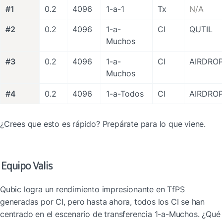
#1
0.2
4096
1-a-1
Tx
N/A
#2
0.2
4096
1-a-
CI
QUTIL
Muchos
#3
0.2
4096
1-a-
CI
AIRDRO
Muchos
#4
0.2
4096
1-a-Todos
CI
AIRDRO
¿Crees que esto es rápido? Prepárate para lo que viene.
Equipo Valis
Qubic logra un rendimiento impresionante en TfPS 
generadas por CI, pero hasta ahora, todos los CI se han 
centrado en el escenario de transferencia 1-a-Muchos. ¿Qué 