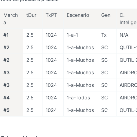
March
tDur
TxPT
Escenario
Gen
C. 
a
Intelig
#1
2.5
1024
1-a-1
Tx
N/A
#2
2.5
1024
1-a-Muchos
SC
QUTIL-
#2
2.5
1024
1-a-Muchos
SC
QUTIL-
#3
2.5
1024
1-a-Muchos
SC
AIRDRO
#3
2.5
1024
1-a-Muchos
SC
AIRDRO
#4
2.5
1024
1-a-Todos
SC
AIRDRO
#5
2.5
1024
1-a-Muchos
SC
QUTIL-