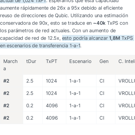
actual de 1,024 TxPT
. Esperamos que esta capacidad 
aumente rápidamente de 26x a 95x debido al eficiente 
reuso de direcciones de Qubic. Utilizando una estimación 
conservadora de 90x, esto se traduce en 
~40k
 TxPS con 
los parámetros de red actuales. Con un aumento de 
capacidad de red de 12.5x, 
esto podría alcanzar 
1,8M
 TxPS 
en escenarios de transferencia 1-a-1
.
March
tDur
TxPT
Escenario
Gen
C. Inte
a
#2
2.5
1024
1-a-1
CI
VROLL
#2
2.5
1024
1-a-1
CI
VROLL
#2
0.2
4096
1-a-1
CI
VROLL
#2
0.2
4096
1-a-1
CI
VROLL