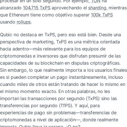
procesar en un solo segundo. Por ejemplo, 
TON
 ha 
alcanzado 
104,715 TxPS
 aprovechando el 
sharding
, mientras 
que Ethereum tiene como objetivo superar 
100k TxPS
usando 
rollups
.
Qubic no destaca en TxPS, pero eso está bien. Desde una 
perspectiva de marketing, TxPS es una métrica orientada 
hacia adentro—más relevante para los equipos de 
criptomonedas e inversores que disfrutan presumir de las 
capacidades de su blockchain en disputas criptográficas. 
Sin embargo, lo que realmente importa a los usuarios finales 
es si pueden completar un pago instantáneamente, incluso 
cuando miles de otros están tratando de hacer lo mismo en 
el mismo momento exacto. En otras palabras, no les 
importan las transacciones por segundo (TxPS) sino las 
transferencias por segundo (TfPS). Y aquí, para 
experiencias de pago sin problemas—transferencias de 
criptomonedas a nivel de aplicación—, donde realmente 
importa, Qubic lleva la corona. ¿O no?