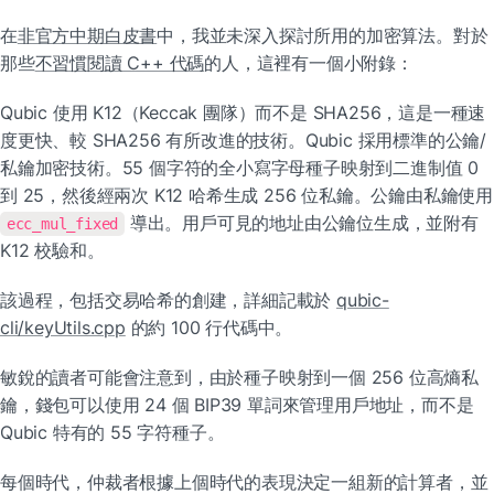
在
非官方中期白皮書
中，我並未深入探討所用的加密算法。對於
那些
不習慣閱讀 C++ 代碼
的人，這裡有一個小附錄：
Qubic 使用 K12（Keccak 團隊）而不是 SHA256，這是一種速
度更快、較 SHA256 有所改進的技術。Qubic 採用標準的公鑰/
私鑰加密技術。55 個字符的全小寫字母種子映射到二進制值 0 
到 25，然後
 導出。用戶可見的地址由公鑰位生成，並附有 
ecc_mul_fixed
K12 校驗和。
該過程，包括交易哈希的創建，詳細記載於 
qubic-
cli/keyUtils.cpp
 的約 100 行代碼中。
敏銳的讀者可能會注意到，由於種子映射到一個 256 位高熵私
鑰，錢包可以使用 24 個 BIP39 單詞來管理用戶地址，而不是 
Qubic 特有的 55 字符種子。
每個時代，仲裁者根據上個時代的表現決定一組新的計算者，並