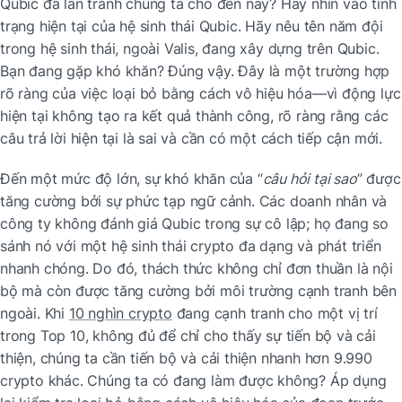
Qubic đã lẩn tránh chúng ta cho đến nay? Hãy nhìn vào tình 
trạng hiện tại của hệ sinh thái Qubic. Hãy nêu tên năm đội 
trong hệ sinh thái, ngoài Valis, đang xây dựng trên Qubic. 
Bạn đang gặp khó khăn? Đúng vậy. Đây là một trường hợp 
rõ ràng của việc loại bỏ bằng cách vô hiệu hóa—vì động lực 
hiện tại không tạo ra kết quả thành công, rõ ràng rằng các 
câu trả lời hiện tại là sai và cần có một cách tiếp cận mới.
Đến một mức độ lớn, sự khó khăn của “
câu hỏi tại sao
” được 
tăng cường bởi sự phức tạp ngữ cảnh. Các doanh nhân và 
công ty không đánh giá Qubic trong sự cô lập; họ đang so 
sánh nó với một hệ sinh thái crypto đa dạng và phát triển 
nhanh chóng. Do đó, thách thức không chỉ đơn thuần là nội 
bộ mà còn được tăng cường bởi môi trường cạnh tranh bên 
ngoài. Khi 
10 nghìn crypto
 đang cạnh tranh cho một vị trí 
trong Top 10, không đủ để chỉ cho thấy sự tiến bộ và cải 
thiện, chúng ta cần tiến bộ và cải thiện nhanh hơn 9.990 
crypto khác. Chúng ta có đang làm được không? Áp dụng 