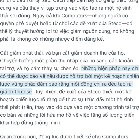
cung và cầu thay vì tập trung vào việc tạo ra một hệ sinh 
thái sôi động. Ngay cả khi Computors—những người có 
quyền phê duyệt hoặc từ chối các đề xuất của Steco—có 
thể lý thuyết hưởng lợi từ việc giảm nguồn cung, nó không 
phải là không có những nhược điểm đáng kể.
Cắt giảm phát thải, và bạn cắt giảm doanh thu của họ. 
Chuyển hướng một phần thu nhập của họ sang các khoản 
tài trợ, và họ cảm thấy sự chèn ép. 
Những biện pháp này chỉ 
có thể được bảo vệ nếu được hỗ trợ bởi một kế hoạch chiến 
lược vững chắc đảm bảo rằng mỗi đồng chi ra đều tạo ra 
giá trị thực sự
. Tuy nhiên, đề xuất của Steco thiếu một kế 
hoạch chiến lược rõ ràng để thực sự thúc đẩy một hệ sinh 
thái phát triển, thay vào đó dựa vào một chương trình tài trợ 
cơ bản và những lời hứa mơ hồ về việc tăng số lượng triển 
khai hợp đồng thông minh.
Quan trọng hơn, động lực được thiết kế cho Computors 