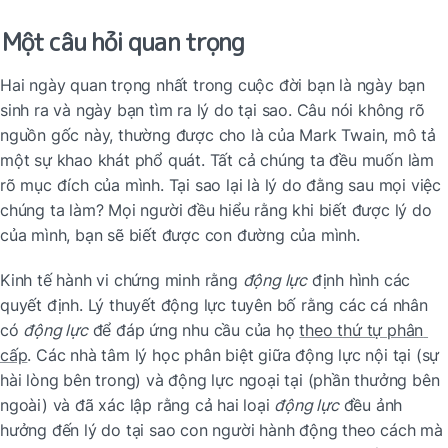
Một câu hỏi quan trọng
Hai ngày quan trọng nhất trong cuộc đời bạn là ngày bạn 
sinh ra và ngày bạn tìm ra lý do tại sao. Câu nói không rõ 
nguồn gốc này, thường được cho là của Mark Twain, mô tả 
một sự khao khát phổ quát. Tất cả chúng ta đều muốn làm 
rõ mục đích của mình. Tại sao lại là lý do đằng sau mọi việc 
chúng ta làm? Mọi người đều hiểu rằng khi biết được lý do 
của mình, bạn sẽ biết được con đường của mình.
Kinh tế hành vi chứng minh rằng 
động lực
 định hình các 
quyết định. Lý thuyết động lực tuyên bố rằng các cá nhân 
có 
động lực
 để đáp ứng nhu cầu của họ 
theo thứ tự phân 
cấp
. Các nhà tâm lý học phân biệt giữa động lực nội tại (sự 
hài lòng bên trong) và động lực ngoại tại (phần thưởng bên 
ngoài) và đã xác lập rằng cả hai loại 
động lực
 đều ảnh 
hưởng đến lý do tại sao con người hành động theo cách mà 