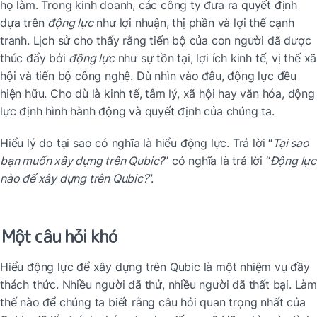
họ làm. Trong kinh doanh, các công ty đưa ra quyết định 
dựa trên 
động lực
 như lợi nhuận, thị phần và lợi thế cạnh 
tranh. Lịch sử cho thấy rằng tiến bộ của con người đã được 
thúc đẩy bởi 
động lực
 như sự tồn tại, lợi ích kinh tế, vị thế xã 
hội và tiến bộ công nghệ. Dù nhìn vào đâu, động lực đều 
hiện hữu. Cho dù là kinh tế, tâm lý, xã hội hay văn hóa, động 
lực định hình hành động và quyết định của chúng ta.
Hiểu lý do tại sao có nghĩa là hiểu động lực. Trả lời “
Tại sao 
bạn muốn xây dựng trên Qubic?
” có nghĩa là trả lời “
Động lực 
nào để xây dựng trên Qubic?
”.
Một câu hỏi khó
Hiểu động lực để xây dựng trên Qubic là một nhiệm vụ đầy 
thách thức. Nhiều người đã thử, nhiều người đã thất bại. Làm 
thế nào để chúng ta biết rằng câu hỏi quan trọng nhất của 