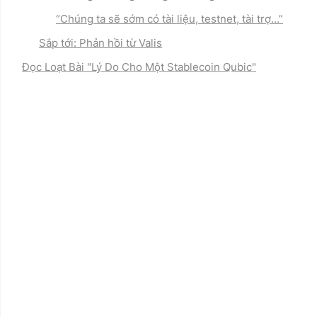
“
Chúng ta sẽ sớm có tài liệu, testnet, tài trợ…”
Sắp tới: Phản hồi từ Valis
Đọc Loạt Bài "
Lý Do Cho Một Stablecoin Qubic
"