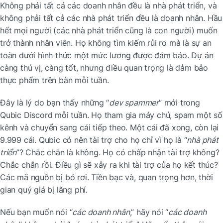
Không phải tất cả các doanh nhân đều là nhà phát triển, và 
không phải tất cả các nhà phát triển đều là doanh nhân. Hầu 
hết mọi người (các nhà phát triển cũng là con người) muốn 
trở thành nhân viên. Họ không tìm kiếm rủi ro mà là sự an 
toàn dưới hình thức một mức lương được đảm bảo. Dự án 
càng thú vị, càng tốt, nhưng điều quan trọng là đảm bảo 
thực phẩm trên bàn mỗi tuần.
Đây là lý do bạn thấy những “
dev spammer
” mới trong 
Qubic Discord mỗi tuần. Họ tham gia máy chủ, spam một số 
kênh và chuyển sang cái tiếp theo. Một cái đã xong, còn lại 
9.999 cái. Qubic có nên tài trợ cho họ chỉ vì họ là “
nhà phát 
triển
”? Chắc chắn là không. Họ có chấp nhận tài trợ không? 
Chắc chắn rồi. Điều gì sẽ xảy ra khi tài trợ của họ kết thúc? 
Các mã nguồn bị bỏ rơi. Tiền bạc và, quan trọng hơn, thời 
gian quý giá bị lãng phí.
Nếu bạn muốn nói “
các doanh nhân
,” hãy nói “
các doanh 