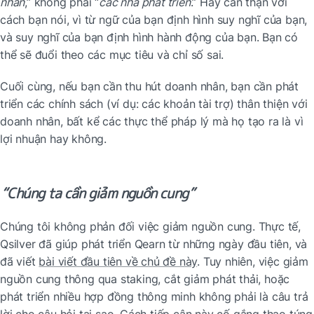
nhân
,” không phải “
các nhà phát triển
.” Hãy cẩn thận với 
cách bạn nói, vì từ ngữ của bạn định hình suy nghĩ của bạn, 
và suy nghĩ của bạn định hình hành động của bạn. Bạn có 
thể sẽ đuổi theo các mục tiêu và chỉ số sai.
Cuối cùng, nếu bạn cần thu hút doanh nhân, bạn cần phát 
triển các chính sách (ví dụ: các khoản tài trợ) thân thiện với 
doanh nhân, bất kể các thực thể pháp lý mà họ tạo ra là vì 
lợi nhuận hay không.
“Chúng ta cần giảm nguồn cung”
Chúng tôi không phản đối việc giảm nguồn cung. Thực tế, 
Qsilver đã giúp phát triển Qearn từ những ngày đầu tiên, và 
đã viết 
bài viết đầu tiên về chủ đề này
. Tuy nhiên, việc giảm 
nguồn cung thông qua staking, cắt giảm phát thải, hoặc 
phát triển nhiều hợp đồng thông minh không phải là câu trả 
lời cho câu hỏi tại sao. Cách tiếp cận này cố gắng thao túng 