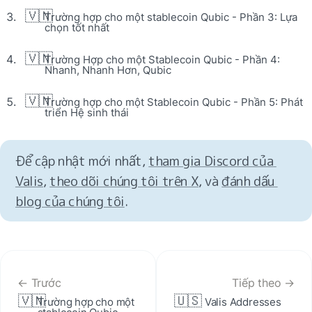
🇻🇳
Trường hợp cho một stablecoin Qubic - Phần 3: Lựa 
chọn tốt nhất
🇻🇳
Trường Hợp cho một Stablecoin Qubic - Phần 4: 
Nhanh, Nhanh Hơn, Qubic
🇻🇳
Trường hợp cho một Stablecoin Qubic - Phần 5: Phát 
triển Hệ sinh thái
Để cập nhật mới nhất, 
tham gia Discord của 
Valis
, 
theo dõi chúng tôi trên X
, và 
đánh dấu 
blog của chúng tôi
.
← Trước
Tiếp theo →
🇻🇳
🇺🇸
Trường hợp cho một 
Valis Addresses