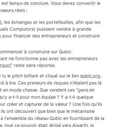
l est temps de conclure. Vous devez convertir le 
sseurs réels :
l
, les échanges et les portefeuilles, afin que les 
tuels Computors) puissent vendre à grande 
es pour financer des entrepreneurs et construire 
commencer à construire sur Qubic. 
lant ne fonctionne pas avec les entrepreneurs 
rquoi"
 reste sans réponse.
u le pitch brillant et cliqué sur le lien 
qubic.org
, 
à lire. Ces preneurs de risques n'étaient pas là 
ent en mode chasse. Que vendent ces "
gens de 
Qu'y a-t-il pour mon équipe ? Y a-t-il quelque 
ur créer et capturer de la valeur ? Une fois qu'ils 
ils ont découvert que bien que le mécanisme 
 l'ensemble du réseau Qubic en fournissant de la 
, tout ce pouvoir était dirigé vers 
Aigarth
, le 