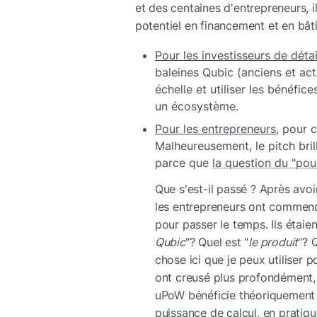
et des centaines d'entrepreneurs, i
potentiel en financement et en bâti
Pour les investisseurs de détai
baleines Qubic (anciens et ac
échelle et utiliser les bénéfic
un écosystème.
Pour les entrepreneurs
, pour 
Malheureusement, le pitch bril
parce que 
la question du "pou
Que s'est-il passé ? Après avoir l
les entrepreneurs ont commencé 
pour passer le temps. Ils étai
Qubic
"? Quel est "
le produit
"? 
chose ici que je peux utiliser po
ont creusé plus profondément, 
uPoW bénéficie théoriquement à
puissance de calcul, en pratique