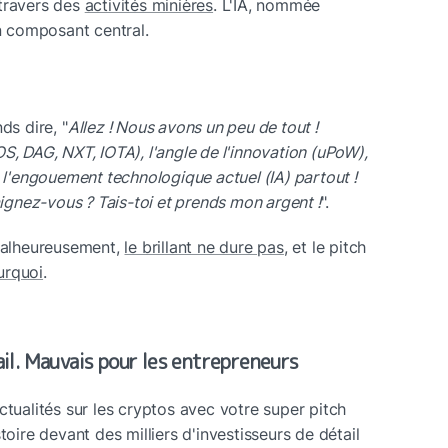
travers des 
activités minières
. L'IA, nommée 
 composant central.
ds dire, "
Allez ! Nous avons un peu de tout ! 
S, DAG, NXT, IOTA), l'angle de l'innovation (uPoW), 
 l'engouement technologique actuel (IA) partout ! 
aignez-vous ? Tais-toi et prends mon argent !
".
Malheureusement, 
le brillant ne dure pas
, et le pitch 
urquoi
.
il. Mauvais pour les entrepreneurs
ctualités sur les cryptos avec votre super pitch 
toire devant des milliers d'investisseurs de détail 