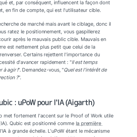
é et, par conséquent, influencent la façon dont 
t, en fin de compte, qui est l'utilisateur cible.
echerche de marché mais avant le ciblage, donc il 
ous ratez le positionnement, vous gaspillerez 
urir après le mauvais public cible. Mauvais en 
rre est nettement plus petit que celui de la 
nverser. Certains rejettent l'importance du 
essité d'avancer rapidement : "
Il est temps 
 à agir !
". Demandez-vous, "
Quel est l'intérêt de 
rection ?
".
ic : uPoW pour l'IA (Aigarth)
 met fortement l'accent sur le Proof of Work utile 
e (IA). Qubic est positionné comme 
la première 
 l'IA à grande échelle. L'uPoW étant le mécanisme 