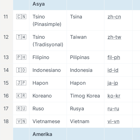
Asya
11
🇨🇳
Tsino 
Tsina
zh-cn
(Pinasimple)
12
🇹🇼
Tsino 
Taiwan
zh-tw
(Tradisyonal)
13
🇵🇭
Filipino
Pilipinas
fil-ph
14
🇮🇩
Indonesiano
Indonesia
id-id
15
🇯🇵
Hapon
Hapon
ja-jp
16
🇰🇷
Koreano
Timog Korea
ko-kr
17
🇷🇺
Ruso
Rusya
ru-ru
18
🇻🇳
Vietnamese
Vietnam
vi-vn
Amerika