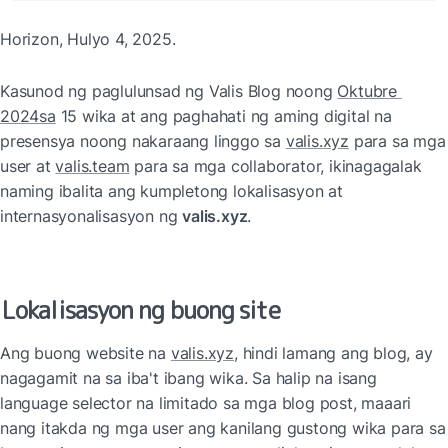
Horizon, Hulyo 4, 2025.
Kasunod ng paglulunsad ng Valis Blog noong 
Oktubre 
2024sa
 15 wika at ang paghahati ng aming digital na 
presensya noong nakaraang linggo sa 
valis.xyz
 para sa mga 
user at 
valis.team
 para sa mga collaborator, ikinagagalak 
naming ibalita ang kumpletong lokalisasyon at 
internasyonalisasyon ng 
valis.xyz
.
Lokalisasyon ng buong site
Ang buong website na 
valis.xyz
, hindi lamang ang blog, ay 
nagagamit na sa iba't ibang wika. Sa halip na isang 
language selector na limitado sa mga blog post, maaari 
nang itakda ng mga user ang kanilang gustong wika para sa 