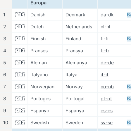
Europa
1
🇩🇰
Danish
Denmark
da-dk
B
2
🇳🇱
Dutch
Netherlands
nl-nl
3
🇫🇮
Finnish
Finland
fi-fi
B
4
🇫🇷
Pranses
Pransya
fr-fr
5
🇩🇪
Aleman
Alemanya
de-de
6
🇮🇹
Italyano
Italya
it-it
7
🇳🇴
Norwegian
Norway
no-nb
B
8
🇵🇹
Portuges
Portugal
pt-pt
B
9
🇪🇸
Espanyol
Espanya
es-es
10
🇸🇪
Swedish
Sweden
sv-se
B