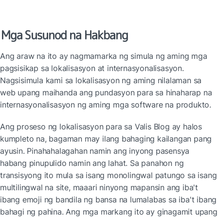
Mga Susunod na Hakbang
Ang araw na ito ay nagmamarka ng simula ng aming mga 
pagsisikap sa lokalisasyon at internasyonalisasyon. 
Nagsisimula kami sa lokalisasyon ng aming nilalaman sa 
web upang maihanda ang pundasyon para sa hinaharap na 
internasyonalisasyon ng aming mga software na produkto.
Ang proseso ng lokalisasyon para sa Valis Blog ay halos 
kumpleto na, bagaman may ilang bahaging kailangan pang 
ayusin. Pinahahalagahan namin ang inyong pasensya 
habang pinupulido namin ang lahat. Sa panahon ng 
transisyong ito mula sa isang monolingwal patungo sa isang 
multilingwal na site, maaari ninyong mapansin ang iba't 
ibang emoji ng bandila ng bansa na lumalabas sa iba't ibang 
bahagi ng pahina. Ang mga markang ito ay ginagamit upang 