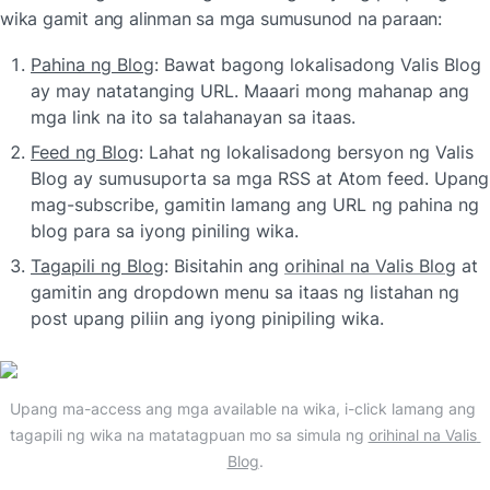
wika gamit ang alinman sa mga sumusunod na paraan:
Pahina ng Blog
: Bawat bagong lokalisadong Valis Blog 
ay may natatanging URL. Maaari mong mahanap ang 
mga link na ito sa talahanayan sa itaas.
Feed ng Blog
: Lahat ng lokalisadong bersyon ng Valis 
Blog ay sumusuporta sa mga RSS at Atom feed. Upang 
mag-subscribe, gamitin lamang ang URL ng pahina ng 
blog para sa iyong piniling wika.
Tagapili ng Blog
: Bisitahin ang 
orihinal na Valis Blog
 at 
gamitin ang dropdown menu sa itaas ng listahan ng 
post upang piliin ang iyong pinipiling wika.
Upang ma-access ang mga available na wika, i-click lamang ang 
tagapili ng wika na matatagpuan mo sa simula ng 
orihinal na Valis 
Blog
.