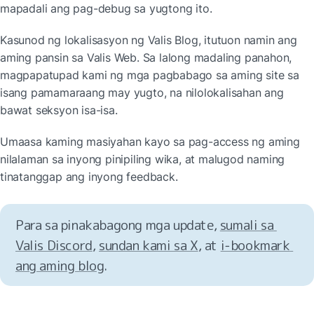
mapadali ang pag-debug sa yugtong ito.
Kasunod ng lokalisasyon ng Valis Blog, itutuon namin ang 
aming pansin sa Valis Web. Sa lalong madaling panahon, 
magpapatupad kami ng mga pagbabago sa aming site sa 
isang pamamaraang may yugto, na nilolokalisahan ang 
bawat seksyon isa-isa.
Umaasa kaming masiyahan kayo sa pag-access ng aming 
nilalaman sa inyong pinipiling wika, at malugod naming 
tinatanggap ang inyong feedback.
Para sa pinakabagong mga update, 
sumali sa 
Valis Discord
, 
sundan kami sa X
, at 
i‑bookmark 
ang aming blog
.