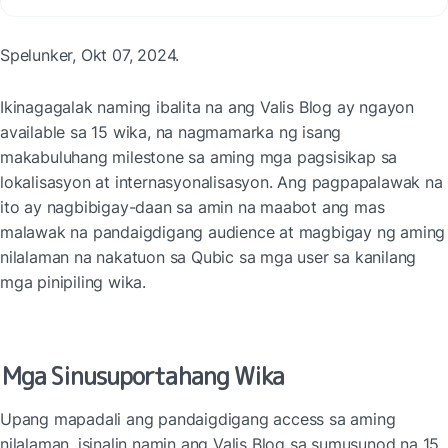
Spelunker, Okt 07, 2024.
Ikinagagalak naming ibalita na ang Valis Blog ay ngayon 
available sa 15 wika, na nagmamarka ng isang 
makabuluhang milestone sa aming mga pagsisikap sa 
lokalisasyon at internasyonalisasyon. Ang pagpapalawak na 
ito ay nagbibigay-daan sa amin na maabot ang mas 
malawak na pandaigdigang audience at magbigay ng aming 
nilalaman na nakatuon sa Qubic sa mga user sa kanilang 
mga pinipiling wika.
Mga Sinusuportahang Wika
Upang mapadali ang pandaigdigang access sa aming 
nilalaman, isinalin namin ang Valis Blog sa sumusunod na 15 