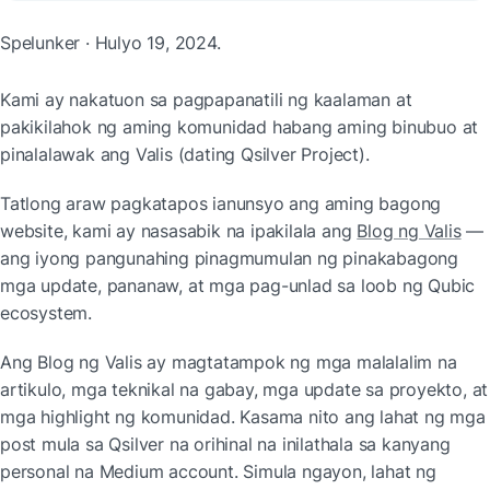
Spelunker · Hulyo 19, 2024.
Kami ay nakatuon sa pagpapanatili ng kaalaman at 
pakikilahok ng aming komunidad habang aming binubuo at 
pinalalawak ang Valis (dating Qsilver Project).
Tatlong araw pagkatapos ianunsyo ang aming bagong 
website, kami ay nasasabik na ipakilala ang 
Blog ng Valis
 — 
ang iyong pangunahing pinagmumulan ng pinakabagong 
mga update, pananaw, at mga pag-unlad sa loob ng Qubic 
ecosystem.
Ang Blog ng Valis ay magtatampok ng mga malalalim na 
artikulo, mga teknikal na gabay, mga update sa proyekto, at 
mga highlight ng komunidad. Kasama nito ang lahat ng mga 
post mula sa Qsilver na orihinal na inilathala sa kanyang 
personal na Medium account. Simula ngayon, lahat ng 