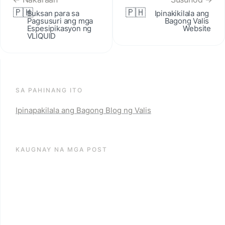
🇵🇭
🇵🇭
Buksan para sa 
Ipinakikilala ang 
Pagsusuri ang mga 
Bagong Valis 
Espesipikasyon ng 
Website
VLIQUID
SA PAHINANG ITO
Ipinapakilala ang Bagong Blog ng Valis
KAUGNAY NA MGA POST