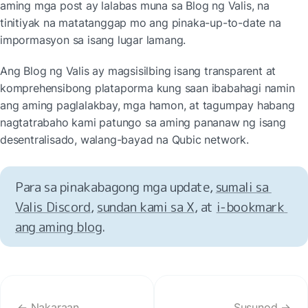
aming mga post ay lalabas muna sa Blog ng Valis, na 
tinitiyak na matatanggap mo ang pinaka-up-to-date na 
impormasyon sa isang lugar lamang.
Ang Blog ng Valis ay magsisilbing isang transparent at 
komprehensibong plataporma kung saan ibabahagi namin 
ang aming paglalakbay, mga hamon, at tagumpay habang 
nagtatrabaho kami patungo sa aming pananaw ng isang 
desentralisado, walang-bayad na Qubic network.
Para sa pinakabagong mga update, 
sumali sa 
Valis Discord
, 
sundan kami sa X
, at 
i‑bookmark 
ang aming blog
.
← Nakaraan
Susunod →