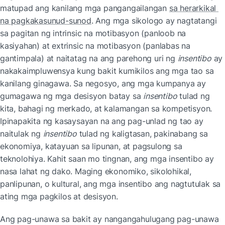
matupad ang kanilang mga pangangailangan 
sa herarkikal 
na pagkakasunud-sunod
. Ang mga sikologo ay nagtatangi 
sa pagitan ng intrinsic na motibasyon (panloob na 
kasiyahan) at extrinsic na motibasyon (panlabas na 
gantimpala) at naitatag na ang parehong uri ng 
insentibo
 ay 
nakakaimpluwensya kung bakit kumikilos ang mga tao sa 
kanilang ginagawa. Sa negosyo, ang mga kumpanya ay 
gumagawa ng mga desisyon batay sa 
insentibo
 tulad ng 
kita, bahagi ng merkado, at kalamangan sa kompetisyon. 
Ipinapakita ng kasaysayan na ang pag-unlad ng tao ay 
naitulak ng 
insentibo
 tulad ng kaligtasan, pakinabang sa 
ekonomiya, katayuan sa lipunan, at pagsulong sa 
teknolohiya. Kahit saan mo tingnan, ang mga insentibo ay 
nasa lahat ng dako. Maging ekonomiko, sikolohikal, 
panlipunan, o kultural, ang mga insentibo ang nagtutulak sa 
ating mga pagkilos at desisyon.
Ang pag-unawa sa bakit ay nangangahulugang pag-unawa 