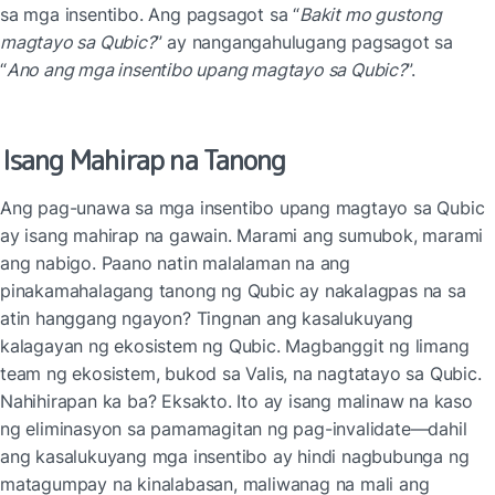
sa mga insentibo. Ang pagsagot sa “
Bakit mo gustong 
magtayo sa Qubic?
” ay nangangahulugang pagsagot sa 
“
Ano ang mga insentibo upang magtayo sa Qubic?
”.
Isang Mahirap na Tanong
Ang pag-unawa sa mga insentibo upang magtayo sa Qubic 
ay isang mahirap na gawain. Marami ang sumubok, marami 
ang nabigo. Paano natin malalaman na ang 
pinakamahalagang tanong ng Qubic ay nakalagpas na sa 
atin hanggang ngayon? Tingnan ang kasalukuyang 
kalagayan ng ekosistem ng Qubic. Magbanggit ng limang 
team ng ekosistem, bukod sa Valis, na nagtatayo sa Qubic. 
Nahihirapan ka ba? Eksakto. Ito ay isang malinaw na kaso 
ng eliminasyon sa pamamagitan ng pag-invalidate—dahil 
ang kasalukuyang mga insentibo ay hindi nagbubunga ng 
matagumpay na kinalabasan, maliwanag na mali ang 