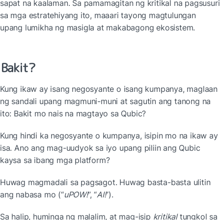
sapat na kaalaman. Sa pamamagitan ng kritikal na pagsusuri 
sa mga estratehiyang ito, maaari tayong magtulungan 
upang lumikha ng masigla at makabagong ekosistem.
Bakit?
Kung ikaw ay isang negosyante o isang kumpanya, maglaan 
ng sandali upang magmuni-muni at sagutin ang tanong na 
ito: Bakit mo nais na magtayo sa Qubic?
Kung hindi ka negosyante o kumpanya, isipin mo na ikaw ay 
isa. Ano ang mag-uudyok sa iyo upang piliin ang Qubic 
kaysa sa ibang mga platform?
Huwag magmadali sa pagsagot. Huwag basta-basta ulitin 
ang nabasa mo (“
uPOW!
”, “
AI!
”).
Sa halip, huminga ng malalim, at mag-isip 
kritikal
 tungkol sa 