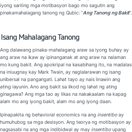
iyong sariling mga motibasyon bago mo sagutin ang 
pinakamahalagang tanong ng Qubic: “
Ang Tanong ng Bakit
”.
Isang Mahalagang Tanong
Ang dalawang pinaka-mahalagang araw sa iyong buhay ay 
ang araw na ikaw ay ipinanganak at ang araw na nalaman 
mo kung bakit. Ang apokripal na kasabihang ito, na madalas 
na iniuugnay kay Mark Twain, ay naglalarawan ng isang 
unibersal na pangangati. Lahat tayo ay nais linawin ang 
ating layunin. Ano ang bakit sa likod ng lahat ng ating 
ginagawa? Ang mga tao ay likas na nakakaalam na kapag 
alam mo ang iyong bakit, alam mo ang iyong daan.
Ipinapakita ng behavioral economics na ang 
insentibo
 ay 
humuhubog sa mga desisyon. Ang teorya ng motibasyon ay 
nagsasabi na ang mga indibidwal ay may 
insentibo
 upang 