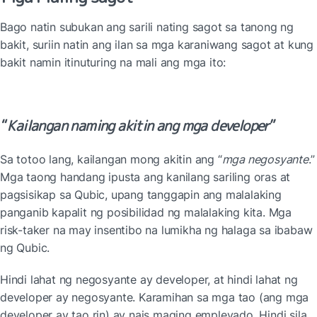
Bago natin subukan ang sarili nating sagot sa tanong ng 
bakit, suriin natin ang ilan sa mga karaniwang sagot at kung 
bakit namin itinuturing na mali ang mga ito:
“
Kailangan naming akitin ang mga developer
”
Sa totoo lang, kailangan mong akitin ang “
mga negosyante
.” 
Mga taong handang ipusta ang kanilang sariling oras at 
pagsisikap sa Qubic, upang tanggapin ang malalaking 
panganib kapalit ng posibilidad ng malalaking kita. Mga 
risk-taker na may insentibo na lumikha ng halaga sa ibabaw 
ng Qubic.
Hindi lahat ng negosyante ay developer, at hindi lahat ng 
developer ay negosyante. Karamihan sa mga tao (ang mga 
developer ay tao rin) ay nais maging empleyado. Hindi sila 