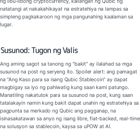
ng libu-libong cryptocurrency, kailangan ng Qubic ng 
natatangi at nakakahikayat na estratehiya na lampas sa 
simpleng pagkakaroon ng mga pangunahing kaalaman sa 
lugar.
Susunod: Tugon ng Valis
Ang aming sagot sa tanong ng "bakit" ay ilalahad sa mga 
susunod na post ng seryeng ito. Spoiler alert: ang pamagat 
na "Ang Kaso para sa isang Qubic Stablecoin" ay dapat 
magbigay sa iyo ng pahiwatig kung saan kami patungo. 
Manatiling nakatutok para sa susunod na post, kung saan 
tatalakayin namin kung bakit dapat unahin ng estratehiya sa 
pagpunta sa merkado ng Qubic ang pagganap, na 
isinasakatawan sa anyo ng isang libre, fiat-backed, real-time 
na solusyon sa stablecoin, kaysa sa uPOW at AI.