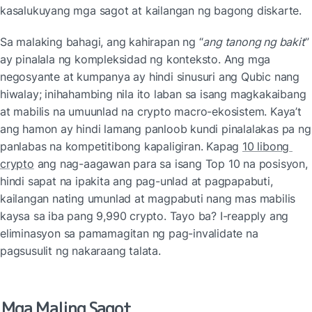
kasalukuyang mga sagot at kailangan ng bagong diskarte.
Sa malaking bahagi, ang kahirapan ng “
ang tanong ng bakit
” 
ay pinalala ng kompleksidad ng konteksto. Ang mga 
negosyante at kumpanya ay hindi sinusuri ang Qubic nang 
hiwalay; inihahambing nila ito laban sa isang magkakaibang 
at mabilis na umuunlad na crypto macro-ekosistem. Kaya’t 
ang hamon ay hindi lamang panloob kundi pinalalakas pa ng 
panlabas na kompetitibong kapaligiran. Kapag 
10 libong 
crypto
 ang nag-aagawan para sa isang Top 10 na posisyon, 
hindi sapat na ipakita ang pag-unlad at pagpapabuti, 
kailangan nating umunlad at magpabuti nang mas mabilis 
kaysa sa iba pang 9,990 crypto. Tayo ba? I-reapply ang 
eliminasyon sa pamamagitan ng pag-invalidate na 
pagsusulit ng nakaraang talata.
Mga Maling Sagot