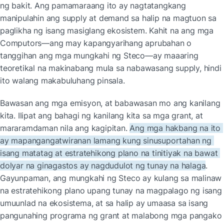
ng bakit. Ang pamamaraang ito ay nagtatangkang 
manipulahin ang supply at demand sa halip na magtuon sa 
paglikha ng isang masiglang ekosistem. Kahit na ang mga 
Computors—ang may kapangyarihang aprubahan o 
tanggihan ang mga mungkahi ng Steco—ay maaaring 
teoretikal na makinabang mula sa nabawasang supply, hindi 
ito walang makabuluhang pinsala.
Bawasan ang mga emisyon, at babawasan mo ang kanilang 
kita. Ilipat ang bahagi ng kanilang kita sa mga grant, at 
mararamdaman nila ang kagipitan. 
Ang mga hakbang na ito 
ay mapangangatwiranan lamang kung sinusuportahan ng 
isang matatag at estratehikong plano na tinitiyak na bawat 
dolyar na ginagastos ay nagdudulot ng tunay na halaga
. 
Gayunpaman, ang mungkahi ng Steco ay kulang sa malinaw 
na estratehikong plano upang tunay na magpalago ng isang 
umuunlad na ekosistema, at sa halip ay umaasa sa isang 
pangunahing programa ng grant at malabong mga pangako 