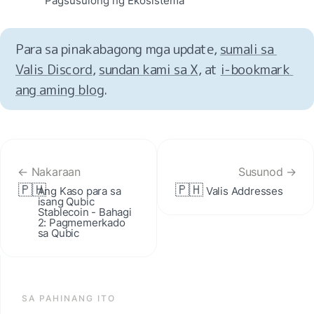
Pagsusulong ng Ekosistema
Para sa pinakabagong mga update, 
sumali sa 
Valis Discord
, 
sundan kami sa X
, at 
i‑bookmark 
ang aming blog
.
← Nakaraan
Susunod →
🇵🇭
🇵🇭
Ang Kaso para sa 
Valis Addresses
isang Qubic 
Stablecoin - Bahagi 
2: Pagmemerkado 
sa Qubic
SA PAHINANG ITO