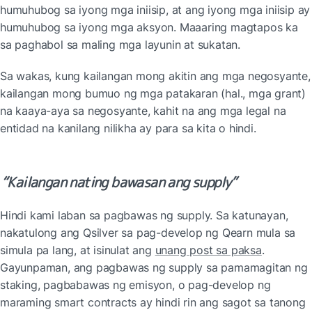
humuhubog sa iyong mga iniisip, at ang iyong mga iniisip ay 
humuhubog sa iyong mga aksyon. Maaaring magtapos ka 
sa paghabol sa maling mga layunin at sukatan.
Sa wakas, kung kailangan mong akitin ang mga negosyante, 
kailangan mong bumuo ng mga patakaran (hal., mga grant) 
na kaaya-aya sa negosyante, kahit na ang mga legal na 
entidad na kanilang nilikha ay para sa kita o hindi.
“Kailangan nating bawasan ang supply”
Hindi kami laban sa pagbawas ng supply. Sa katunayan, 
nakatulong ang Qsilver sa pag-develop ng Qearn mula sa 
simula pa lang, at isinulat ang 
unang post sa paksa
. 
Gayunpaman, ang pagbawas ng supply sa pamamagitan ng 
staking, pagbabawas ng emisyon, o pag-develop ng 
maraming smart contracts ay hindi rin ang sagot sa tanong 