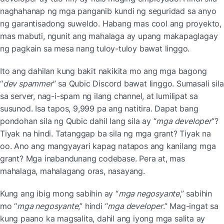
naghahanap ng mga panganib kundi ng seguridad sa anyo 
ng garantisadong suweldo. Habang mas cool ang proyekto, 
mas mabuti, ngunit ang mahalaga ay upang makapaglagay 
ng pagkain sa mesa nang tuloy-tuloy bawat linggo.
Ito ang dahilan kung bakit nakikita mo ang mga bagong 
“
dev spammer
” sa Qubic Discord bawat linggo. Sumasali sila 
sa server, nag-i-spam ng ilang channel, at lumilipat sa 
susunod. Isa tapos, 9,999 pa ang natitira. Dapat bang 
pondohan sila ng Qubic dahil lang sila ay “
mga developer
”? 
Tiyak na hindi. Tatanggap ba sila ng mga grant? Tiyak na 
oo. Ano ang mangyayari kapag natapos ang kanilang mga 
grant? Mga inabandunang codebase. Pera at, mas 
mahalaga, mahalagang oras, nasayang.
Kung ang ibig mong sabihin ay “
mga negosyante
,” sabihin 
mo “
mga negosyante
,” hindi “
mga developer
.” Mag-ingat sa 
kung paano ka magsalita, dahil ang iyong mga salita ay 