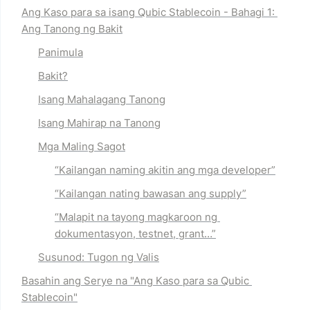
Ang Kaso para sa isang Qubic Stablecoin - Bahagi 1: 
Ang Tanong ng Bakit
Panimula
Bakit?
Isang Mahalagang Tanong
Isang Mahirap na Tanong
Mga Maling Sagot
“
Kailangan naming akitin ang mga developer
”
“Kailangan nating bawasan ang supply”
“
Malapit na tayong magkaroon ng 
dokumentasyon, testnet, grant…”
Susunod: Tugon ng Valis
Basahin ang Serye na "
Ang Kaso para sa Qubic 
Stablecoin
"