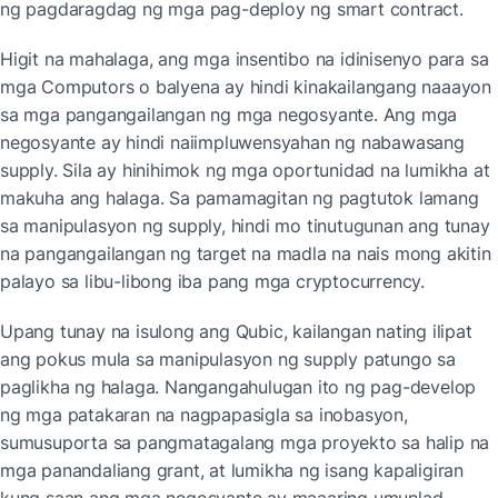
ng pagdaragdag ng mga pag-deploy ng smart contract.
Higit na mahalaga, ang mga insentibo na idinisenyo para sa 
mga Computors o balyena ay hindi kinakailangang naaayon 
sa mga pangangailangan ng mga negosyante. Ang mga 
negosyante ay hindi naiimpluwensyahan ng nabawasang 
supply. Sila ay hinihimok ng mga oportunidad na lumikha at 
makuha ang halaga. Sa pamamagitan ng pagtutok lamang 
sa manipulasyon ng supply, hindi mo tinutugunan ang tunay 
na pangangailangan ng target na madla na nais mong akitin 
palayo sa libu-libong iba pang mga cryptocurrency.
Upang tunay na isulong ang Qubic, kailangan nating ilipat 
ang pokus mula sa manipulasyon ng supply patungo sa 
paglikha ng halaga. Nangangahulugan ito ng pag-develop 
ng mga patakaran na nagpapasigla sa inobasyon, 
sumusuporta sa pangmatagalang mga proyekto sa halip na 
mga panandaliang grant, at lumikha ng isang kapaligiran 
kung saan ang mga negosyante ay maaaring umunlad. 