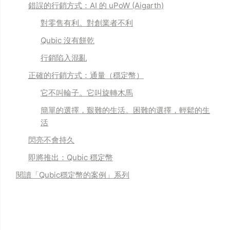
錯誤的行銷方式：AI 的 uPoW (Aigarth)
對零售有利。對創業者不利
Qubic 沒有餅乾
行銷陷入混亂
正確的行銷方式：通量（穩定幣）
它不叫輪子。它叫旋轉木馬
簡單的選擇，艱難的生活。困難的選擇，輕鬆的生
活
閃亮不會持久
即將推出：Qubic 穩定幣
閱讀「
Qubic穩定幣的案例
」系列