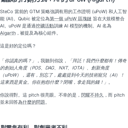
SteCo 當前的 GTM 策略強調有用的工作證明 (uPoW) 和人工智
能 (AI)。Qubic 被定位為
第一個 uPoW 區塊鏈
 旨在大規模整合 
AI。uPoW 是通過
挖礦活動
訓練 AI 模型的機制。AI 名為 
Aigarth
，被提及為核心組件。
這是好的定位嗎？
「
你認真的嗎？」
，我聽到你說，
「拜託！我們什麼都有！傳奇
的創始人角度（POS、DAG、NXT、IOTA）、創新角度
（uPoW），還有，別忘了，處處提到今天的技術寵兒（AI）！
這東西是黃金。你在抱怨什麼？閉嘴，拿走我的錢！」
。
你說得對。這 pitch 很亮眼。不幸的是，
閃耀不持久
，而 pitch 
並未回答
為什麼的問題
。
對零售有利。對創業者不利