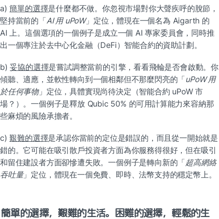
a) 
簡單的選擇
是什麼都不做。你忽視市場對你大聲疾呼的脫節，
堅持當前的「
AI 用 uPoW
」定位，體現在一個名為 Aigarth 的 
AI 上。這個選項的一個例子是成立一個 AI 專家委員會，同時推
出一個專注於去中心化金融（DeFi）智能合約的資助計劃。
b) 
妥協的選擇
是嘗試調整當前的引擎，看看飛輪是否會啟動。你
傾聽、適應，並軟性轉向到一個相鄰但不那麼閃亮的「
uPoW 用
於任何事物
」定位，具體實現尚待決定（智能合約 uPoW 市
場？）。一個例子是釋放 Qubic 50% 的可用計算能力來容納那
些麻煩的風險承擔者。
c) 
艱難的選擇
是承認你當前的定位是錯誤的，而且從一開始就是
錯的。它可能在吸引散戶投資者方面為你服務得很好，但在吸引
和留住建設者方面卻慘遭失敗。一個例子是轉向新的「
超高網絡
吞吐量
」定位，體現在一個免費、即時、法幣支持的穩定幣上。
簡單的選擇，艱難的生活。困難的選擇，輕鬆的生