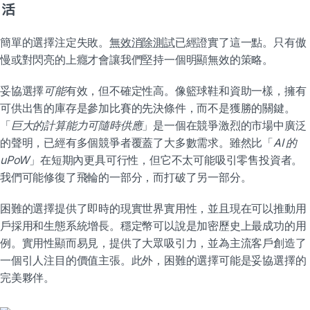
活
簡單的選擇注定失敗。
無效消除測試
已經證實了這一點。只有傲
慢或對閃亮的上癮才會讓我們堅持一個明顯無效的策略。
妥協選擇
可能
有效，但不確定性高。像籃球鞋和資助一樣，擁有
可供出售的庫存是參加比賽的先決條件，而不是獲勝的關鍵。
「
巨大的計算能力可隨時供應
」是一個在競爭激烈的市場中廣泛
的聲明，已經有多個競爭者覆蓋了大多數需求。雖然比「
AI 的 
uPoW
」在短期內更具可行性，但它不太可能吸引零售投資者。
我們可能修復了飛輪的一部分，而打破了另一部分。
困難的選擇提供了即時的現實世界實用性，並且現在可以推動用
戶採用和生態系統增長。穩定幣可以說是加密歷史上最成功的用
例。實用性顯而易見，提供了大眾吸引力，並為主流客戶創造了
一個引人注目的價值主張。此外，困難的選擇可能是妥協選擇的
完美夥伴。