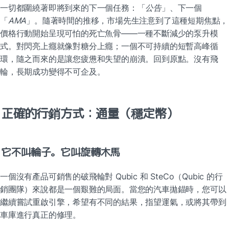
一切都圍繞著即將到來的下一個任務：「
公告
」、下一個
「
AMA
」。隨著時間的推移，市場先生注意到了這種短期焦點，
價格行動開始呈現可怕的死亡魚骨——一種不斷減少的泵升模
式。對閃亮上癮就像對糖分上癮；一個不可持續的短暫高峰循
環，隨之而來的是讓您疲憊和失望的崩潰。回到原點。沒有飛
輪，長期成功變得不可企及。
正確的行銷方式：通量（穩定幣）
它不叫輪子。它叫旋轉木馬
一個沒有產品可銷售的破飛輪對 Qubic 和 SteCo（Qubic 的行
銷團隊）來說都是一個艱難的局面。當您的汽車拋錨時，您可以
繼續嘗試重啟引擎，希望有不同的結果，指望運氣，或將其帶到
車庫進行真正的修理。