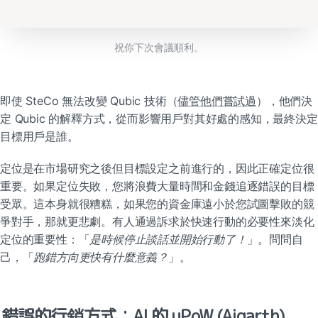
祝你下次會議順利。
即使 SteCo 無法改變 Qubic 技術（
儘管他們嘗試過
），他們決
定 Qubic 的解釋方式，從而影響用戶對其好處的感知，最終決定
目標用戶是誰。
定位是在市場研究之後但目標設定之前進行的，因此正確定位很
重要。如果定位失敗，您將浪費大量時間和金錢追逐錯誤的目標
受眾。這本身就很糟糕，如果您的資金庫遠小於您試圖擊敗的競
爭對手，那就更悲劇。有人通過訴求於快速行動的必要性來淡化
定位的重要性：「
是時候停止談話並開始行動了！
」。問問自
己，「
跑錯方向更快有什麼意義？
」。
錯誤的行銷方式：AI 的 uPoW (Aigarth)