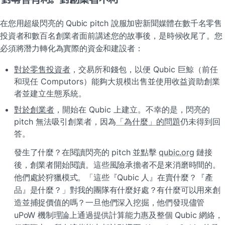
在您用超級閃亮的 Qubic pitch 說服加密新聞媒體在數千名零售
投資者和數百名創業者面前講述您的故事後，是時候收尾了。您
必須將潛力轉化為實際的資金和建設者：
對於零售投資者
，交易所和錢包，以便 Qubic 巨鯨（前任
和現任 Computors）能夠大規模出售並使用收益資助創業
者並建立生態系統。
對於創業者
，開始在 Qubic 上建立。不幸的是，閃亮的 
pitch 無法吸引創業者，因為
「為什麼」的問題
仍未得到回
答。
發生了什麼？在閱讀閃亮的 pitch 並點擊 
qubic.org
 鏈接
後，創業者開始閱讀。這些風險承擔者不是來消磨時間的。
他們處於狩獵模式。「這些『Qubic 人』在賣什麼？『產
品』是什麼？」對我的團隊有什麼好處？有什麼可以用來創
造並捕捉價值的嗎？一旦他們深入挖掘，他們發現儘管 
uPoW 機制理論上通過提供計算能力惠及整個 Qubic 網絡，