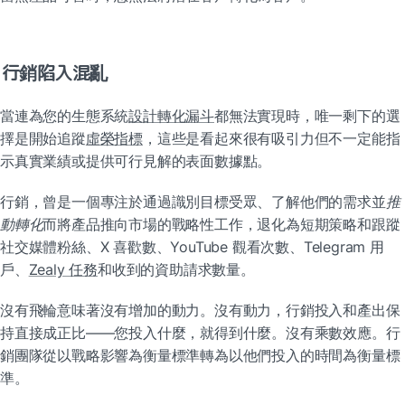
行銷陷入混亂
當連為您的生態系統
設計轉化漏斗
都無法實現時，唯一剩下的選
擇是開始追蹤
虛榮指標
，這些是看起來很有吸引力但不一定能指
示真實業績或提供可行見解的表面數據點。
行銷，曾是一個專注於通過識別目標受眾、了解他們的需求並
推
動轉化
而將產品推向市場的戰略性工作，退化為短期策略和跟蹤
社交媒體粉絲、X 喜歡數、YouTube 觀看次數、Telegram 用
戶、
Zealy 任務
和收到的資助請求數量。
沒有飛輪意味著沒有增加的動力。沒有動力，行銷投入和產出保
持直接成正比——您投入什麼，就得到什麼。沒有乘數效應。行
銷團隊從以戰略影響為衡量標準轉為以他們投入的時間為衡量標
準。