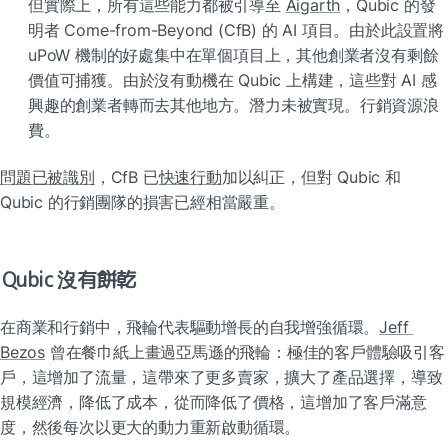
但實際上，所有這些能力都被引導至 
Aigarth
，Qubic 的發
明者 Come-from-Beyond (CfB) 的 AI 項目。由於此設置將 
uPoW 機制的好處集中在單個項目上，其他創業者沒有剩餘
價值可捕獲。由於沒有動機在 Qubic 上構建，這些對 AI 感
興趣的創業者轉而去其他地方。潛力未被實現。行銷資源浪
費。
問題已被識別
，CfB 已
快速行動
加以糾正，但對 Qubic 和 
Qubic 的行銷團隊的損害已經相當嚴重。
Qubic 沒有餅乾
在商業和行銷中，飛輪代表驅動增長的自我增強循環。
Jeff 
Bezos
 曾在餐巾紙上畫過亞馬遜的飛輪：極佳的客戶體驗吸引客
戶，這增加了流量，這帶來了更多賣家，擴大了產品選擇，導致
規模經濟，降低了成本，從而降低了價格，這增加了客戶滿意
度，然後每次以更大的動力重新啟動循環。