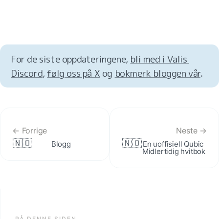
For de siste oppdateringene, 
bli med i Valis 
Discord
, 
følg oss på X
 og 
bokmerk bloggen vår
.
← Forrige
Neste →
🇳🇴
🇳🇴
Blogg
En uoffisiell Qubic 
Midlertidig hvitbok
PÅ DENNE SIDEN