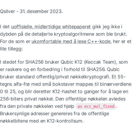
Qsilver - 31. desember 2023.
I det 
uoffisielle, midlertidige whitepaperet
 gikk jeg ikke i 
dybden på de detaljerte kryptoalgoritmene som ble brukt. 
For de som er 
ukomfortable med å lese C++-kode
, her er et 
lite tillegg:
I stedet for SHA256 bruker Qubic K12 (Keccak Team), som 
er raskere og en forbedring i forhold til SHA256. Qubic 
bruker standard offentlig/privat nøkkelkryptografi. Et 55-
tegns alfa-frø med små bokstaver mappes til binærverdiene 
0 til 25, og blir deretter K12-hashet to ganger for å lage en 
256-biters privat nøkkel. Den offentlige nøkkelen avledes 
fra den private nøkkelen ved hjelp 
. 
av ecc_mul_fixed
Brukersynlige adresser genereres fra de offentlige 
nøkkelbitene med en K12-kontrollsum.