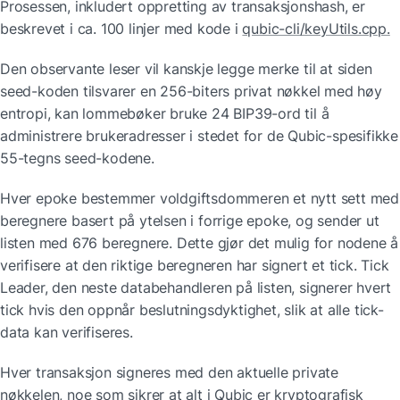
Prosessen, inkludert oppretting av transaksjonshash, er 
beskrevet i ca. 100 linjer med kode i 
qubic-cli/keyUtils.cpp.
Den observante leser vil kanskje legge merke til at siden 
seed-koden tilsvarer en 256-biters privat nøkkel med høy 
entropi, kan lommebøker bruke 24 BIP39-ord til å 
administrere brukeradresser i stedet for de Qubic-spesifikke 
55-tegns seed-kodene.
Hver epoke bestemmer voldgiftsdommeren et nytt sett med 
beregnere basert på ytelsen i forrige epoke, og sender ut 
listen med 676 beregnere. Dette gjør det mulig for nodene å 
verifisere at den riktige beregneren har signert et tick. Tick 
Leader, den neste databehandleren på listen, signerer hvert 
tick hvis den oppnår beslutningsdyktighet, slik at alle tick-
data kan verifiseres.
Hver transaksjon signeres med den aktuelle private 
nøkkelen, noe som sikrer at alt i Qubic er kryptografisk 