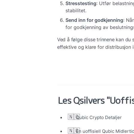
Stresstesting
: Utfør belastnin
stabilitet.
Send inn for godkjenning
: Nå
for godkjenning av beslutnings
Ved å følge disse trinnene kan du s
effektive og klare for distribusjo
Les Qsilvers "Uoffis
🇳🇴
Qubic Crypto Detaljer
🇳🇴
En uoffisiell Qubic Midlerti