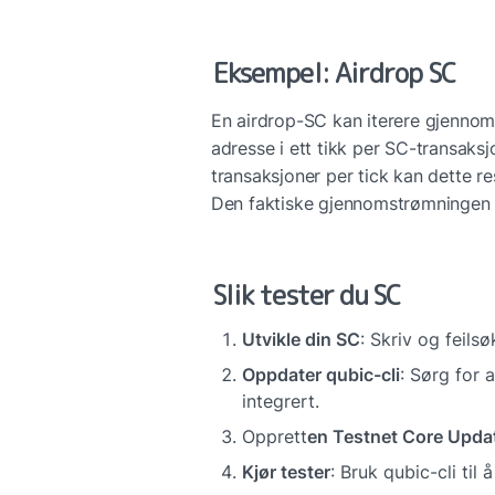
Eksempel: Airdrop SC
En airdrop-SC kan iterere gjennom e
adresse i ett tikk per SC-transaks
transaksjoner per tick kan dette res
Den faktiske gjennomstrømningen 
Slik tester du SC
Utvikle din SC
: Skriv og feils
Oppdater qubic-cli
: Sørg for 
integrert.
Opprett
en Testnet Core Upda
Kjør tester
: Bruk qubic-cli til