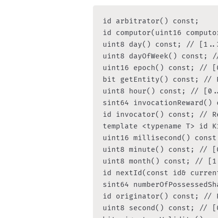
id arbitrator() const;

id computor(uint16 computo
uint8 day() const; // [1..3
uint8 dayOfWeek() const; //
uint16 epoch() const; // [0
bit getEntity() const; // 
uint8 hour() const; // [0..
sint64 invocationReward() c
id invocator() const; // R
template <typename T> id K
uint16 millisecond() const;
uint8 minute() const; // [0
uint8 month() const; // [1.
id nextId(const id& current
sint64 numberOfPossessedSha
id originator() const; // 
uint8 second() const; // [0