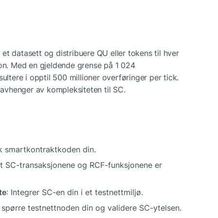
t datasett og distribuere QU eller tokens til hver 
jon. Med en gjeldende grense på 1 024 
ultere i opptil 500 millioner overføringer per tick. 
avhenger av kompleksiteten til SC.
øk smartkontraktkoden din.
at SC-transaksjonene og RCF-funksjonene er 
te
: Integrer SC-en din i et testnettmiljø.
 å spørre testnettnoden din og validere SC-ytelsen.