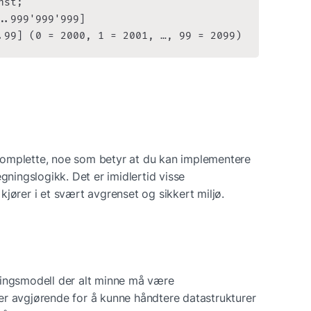
st;

.999'999'999]

.99] (0 = 2000, 1 = 2001, …, 99 = 2099)
omplette, noe som betyr at du kan implementere 
gningslogikk. Det er imidlertid visse 
jører i et svært avgrenset og sikkert miljø.
ringsmodell der alt minne må være 
r avgjørende for å kunne håndtere datastrukturer 