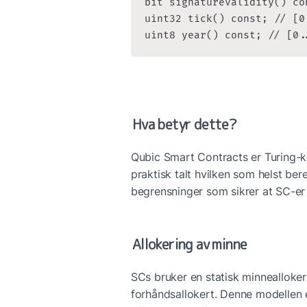
bit signatureValidity() con
uint32 tick() const; // [0.
uint8 year() const; // [0.
Hva betyr dette?
Qubic Smart Contracts er Turing-k
praktisk talt hvilken som helst bere
begrensninger som sikrer at SC-er k
Allokering av minne
SCs bruker en statisk minnealloke
forhåndsallokert. Denne modellen e