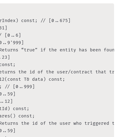
rIndex) const; // [0..675]

1]

 [0..6]

..9'999]

Returns “true” if the entity has been found, “fals
23]

onst;

eturns the id of the user/contract that triggered 
12(const T& data) const;

 // [0..999]

..59]

.12]

Id) const;

res() const;

Returns the id of the user who triggered the entir
..59]
