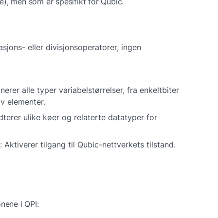
), men som er spesifikt for Qubic.
sjons- eller divisjonsoperatorer, ingen 
erer alle typer variabelstørrelser, fra enkeltbiter 
av elementer.
terer ulike køer og relaterte datatyper for 
: Aktiverer tilgang til Qubic-nettverkets tilstand.
nene i QPI: