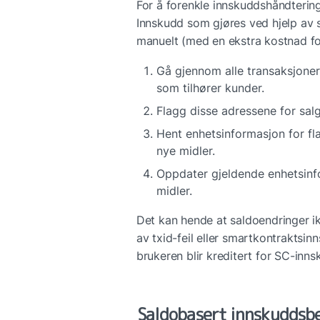
For å forenkle innskuddshåndtering
Innskudd som gjøres ved hjelp av s
manuelt (med en ekstra kostnad f
Gå gjennom alle transaksjoner 
som tilhører kunder.
Flagg disse adressene for salg
Hent enhetsinformasjon for fl
nye midler.
Oppdater gjeldende enhetsinfo
midler.
Det kan hende at saldoendringer i
av txid-feil eller smartkontraktsin
brukeren blir kreditert for SC-inns
Saldobasert innskuddsb