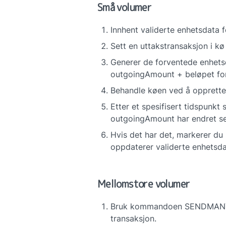
Små volumer
Innhent validerte enhetsdata 
Sett en uttakstransaksjon i kø
Generer de forventede enhets
outgoingAmount + beløpet for
Behandle køen ved å opprette
Etter et spesifisert tidspunkt
outgoingAmount har endret seg
Hvis det har det, markerer du u
oppdaterer validerte enhetsda
Mellomstore volumer
Bruk kommandoen SENDMANY SC 
transaksjon.