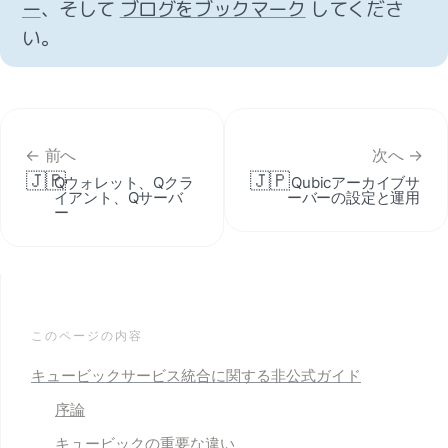
ー
、そして 
ブログをブックマーク
 してくださ
い。
← 前へ
次へ →
🇯🇵
🇯🇵
Qウォレット、Qクラ
Qubicアーカイブサ
イアント、Qサーバ
ーバーの設定と運用
ー
このページの内容
キュービックサービス統合に関する非公式ガイド
序論
キュービックの重要な違い