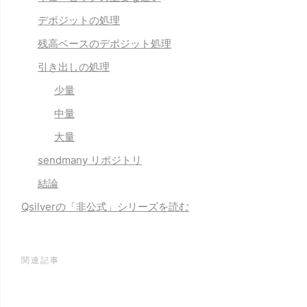
デポジットの処理
残高ベースのデポジット処理
引き出しの処理
少量
中量
大量
sendmany リポジトリ
結論
Qsilverの「
非公式
」シリーズを読む
関連記事