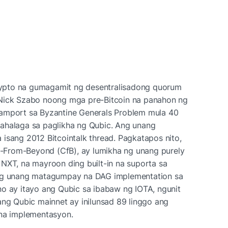
ypto na gumagamit ng desentralisadong quorum 
 Nick Szabo noong mga pre-Bitcoin na panahon ng 
amport sa Byzantine Generals Problem mula 40 
ahalaga sa paglikha ng Qubic. Ang unang 
isang 2012 Bitcointalk thread. Pagkatapos nito, 
From-Beyond (CfB), ay lumikha ng unang purely 
NXT, na mayroon ding built-in na suporta sa 
ang unang matagumpay na DAG implementation sa 
o ay itayo ang Qubic sa ibabaw ng IOTA, ngunit 
ang Qubic mainnet ay inilunsad 89 linggo ang 
 na implementasyon.