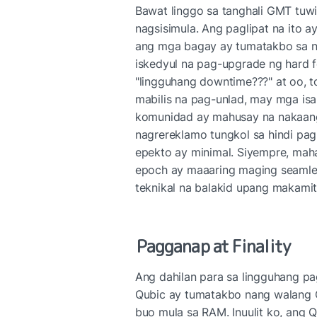
Bawat linggo sa tanghali GMT tuwi
nagsisimula. Ang paglipat na ito 
ang mga bagay ay tumatakbo sa nor
iskedyul na pag-upgrade ng hard f
"lingguhang downtime???" at oo, t
mabilis na pag-unlad, may mga isa
komunidad ay mahusay na nakaangko
nagrereklamo tungkol sa hindi pa
epekto ay minimal. Siyempre, mah
epoch ay maaaring maging seamles
teknikal na balakid upang makamit 
Pagganap at Finality
Ang dahilan para sa lingguhang pa
Qubic ay tumatakbo nang walang O
buo mula sa RAM. Inuulit ko, ang