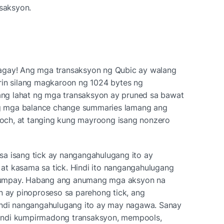
nsaksyon.
agay! Ang mga transaksyon ng Qubic ay walang 
rin silang magkaroon ng 1024 bytes ng 
g lahat ng mga transaksyon ay pruned sa bawat 
 mga balance change summaries lamang ang 
ch, at tanging kung mayroong isang nonzero 
a isang tick ay nangangahulugang ito ay 
t kasama sa tick. Hindi ito nangangahulugang 
umpay. Habang ang anumang mga aksyon na 
n ay pinoproseso sa parehong tick, ang 
indi nangangahulugang ito ay may nagawa. Sanay 
indi kumpirmadong transaksyon, mempools, 