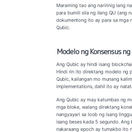
Maraming tao ang naririnig lang na
para bumili sila ng ilang QU (ang 
dokumentong ito ay para sa mga n
Qubic.
Modelo ng Konsensus ng
Ang Qubic ay hindi isang blockchain
Hindi rin ito direktang modelo n
Qubic, kailangan mo munang kalimu
implementations, dahil ito ay natat
Ang Qubic ay may katumbas ng mga 
mga bloke, walang direktang konek
nangyayari sa loob ng isang lingg
isang beses kada 5 segundo. Ang bi
nakaraang epoch ay tumakbo ito na