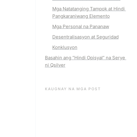
Mga Natatanging Tampok at Hindi 
Pangkaraniwang Elemento
Mga Personal na Pananaw
Desentralisasyon at Seguridad
Konklusyon
Basahin ang “
Hindi Opisyal
” na Serye 
ni Qsilver
KAUGNAY NA MGA POST