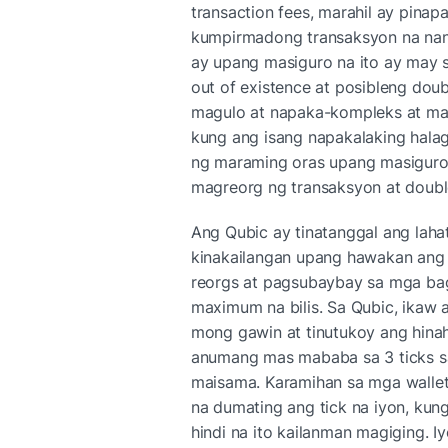
transaction fees, marahil ay pinapa
kumpirmadong transaksyon na nang
ay upang masiguro na ito ay may s
out of existence at posibleng doub
magulo at napaka-kompleks at mayro
kung ang isang napakalaking halag
ng maraming oras upang masiguro n
magreorg ng transaksyon at doubl
Ang Qubic ay tinatanggal ang lahat
kinakailangan upang hawakan ang l
reorgs at pagsubaybay sa mga baga
maximum na bilis. Sa Qubic, ikaw 
mong gawin at tinutukoy ang hinah
anumang mas mababa sa 3 ticks sa
maisama. Karamihan sa mga wallets 
na dumating ang tick na iyon, kung
hindi na ito kailanman magiging. I