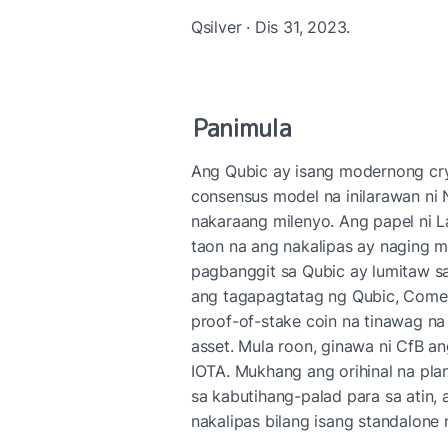
Qsilver · Dis 31, 2023.
Panimula
Ang Qubic ay isang modernong cr
consensus model na inilarawan ni
nakaraang milenyo. Ang papel ni L
taon na ang nakalipas ay naging m
pagbanggit sa Qubic ay lumitaw sa 
ang tagapagtatag ng Qubic, Come-
proof-of-stake coin na tinawag na 
asset. Mula roon, ginawa ni CfB 
IOTA. Mukhang ang orihinal na plan
sa kabutihang-palad para sa atin, 
nakalipas bilang isang standalone