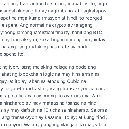
litan ang transaction fee upang mapabilis ito, mga 
angahulugang ito ay nagtrabaho, at pagkatapos 
apat na mga kumpirmasyon at hindi ito reorged 
le spent. Ang normal na crypto ay talagang 
ong lamang statistical finality. Kahit ang BTC, 
a ay transaksyon, kakailanganin mong maghintay 
a ang ilang malaking hash rate ay hindi 
e spend ito.
 ng iyon. Isang malaking halaga ng code ang 
ahat ng blockchain logic na may kinalaman sa 
y, at ito ay laban sa ethos ng Qubic na 
ay nagbo-broadcast ng isang transaksyon na nais 
arap na tick na nais mong ito ay maisama. Ang 
 hinaharap ay may mataas na tsansa na hindi 
ay may default na 10 ticks sa hinaharap. Sa oras 
 ang transaksyon ay kasama, ito ay; at kung hindi, 
yon na iyon! Walang pangangailangan na mag-alala 