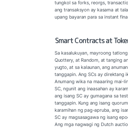
tungkol sa forks, reorgs, transact
ang transaksyon ay kasama at tala
upang bayaran para sa instant final
Smart Contracts at Tok
Sa kasalukuyan, mayroong tatlong 
Quottery, at Random, at tanging 
yugto, at sa kalaunan, ang anuma
tanggapin. Ang SCs ay direktang i
Anumang wika na maaaring mai-li
SC, ngunit ang inaasahan ay karami
ang isang SC ay gumagana sa test
tanggapin. Kung ang isang quorum 
karamihan ng pag-apruba, ang isa
SC ay magsasagawa ng isang epoch
Ang mga nagwagi ng Dutch auctio