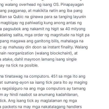
g walang overhead ng isang OS. Pinapayagan 
lang pagganap, at makikita natin ang iba pang 
ian sa Qubic na ginawa para sa tanging layunin 
agbigay ng pahiwatig kung anong antas ng 
na pagsubok ang nakamit ng higit sa 40 milyong 
aling salita, mga order ng magnitude na higit pa 
pang magawa ang ganitong bilis, mahalaga na 
c ay mahusay din doon sa instant finality. Walang 
ain reorganization (walang blockchain!), at 
 atake, dahil mayroon lamang isang single 
y na tick na posible.
a tinatawag na computors. 451 sa mga ito ang 
t sumang-ayon sa isang tick para ito ay maging 
na nagsisiguro na ang mga computors ay tamang 
 ay hindi naabot sa anumang kadahilanan, 
ick. Ang isang tick ay maglalaman ng mga 
a packets na may mga nakatalagang handlers 