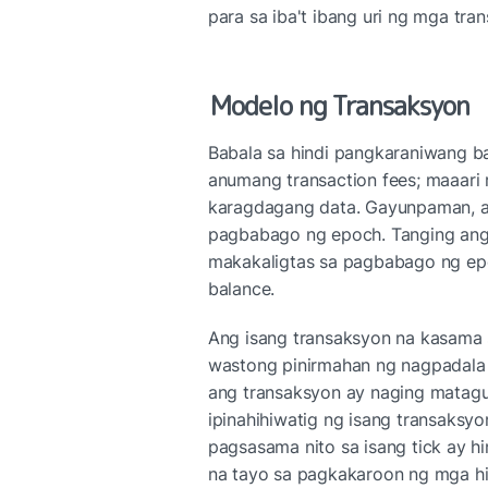
para sa iba't ibang uri ng mga tra
Modelo ng Transaksyon
Babala sa hindi pangkaraniwang b
anumang transaction fees; maaari 
karagdagang data. Gayunpaman, an
pagbabago ng epoch. Tanging ang
makakaligtas sa pagbabago ng epo
balance.
Ang isang transaksyon na kasama s
wastong pinirmahan ng nagpadala a
ang transaksyon ay naging matag
ipinahihiwatig ng isang transaksyo
pagsasama nito sa isang tick ay h
na tayo sa pagkakaroon ng mga h