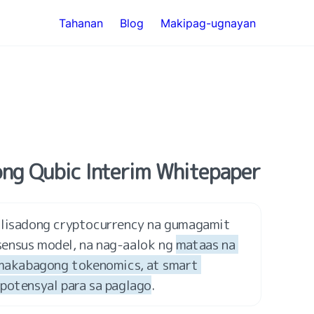
Tahanan
Blog
Makipag-ugnayan
ong Qubic Interim Whitepaper
alisadong cryptocurrency na gumagamit 
ensus model, na nag-aalok ng 
mataas na 
 makabagong tokenomics, at smart 
potensyal para sa paglago
.