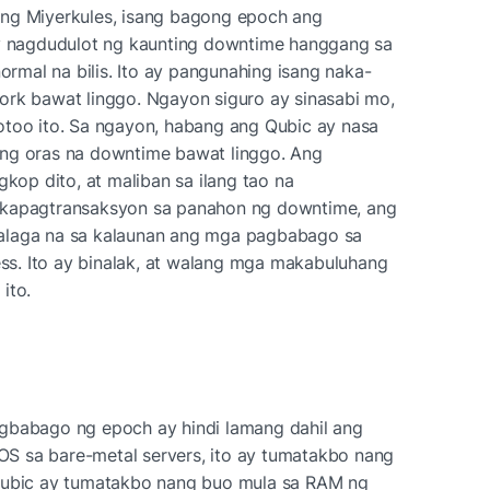
ng Miyerkules, isang bagong epoch ang 
ay nagdudulot ng kaunting downtime hanggang sa 
mal na bilis. Ito ay pangunahing isang naka-
ork bawat linggo. Ngayon siguro ay sinasabi mo, 
otoo ito. Sa ngayon, habang ang Qubic ay nasa 
ng oras na downtime bawat linggo. Ang 
p dito, at maliban sa ilang tao na 
gkapagtransaksyon sa panahon ng downtime, ang 
alaga na sa kalaunan ang mga pagbabago sa 
s. Ito ay binalak, at walang mga makabuluhang 
ito.
gbabago ng epoch ay hindi lamang dahil ang 
S sa bare-metal servers, ito ay tumatakbo nang 
 Qubic ay tumatakbo nang buo mula sa RAM ng 