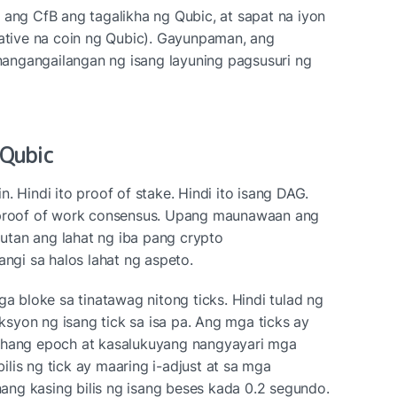
 ang CfB ang tagalikha ng Qubic, at sapat na iyon 
native na coin ng Qubic). Gayunpaman, ang 
angangailangan ng isang layuning pagsusuri ng 
 Qubic
. Hindi ito proof of stake. Hindi ito isang DAG. 
g proof of work consensus. Upang maunawaan ang 
tan ang lahat ng iba pang crypto 
angi sa halos lahat ng aspeto.
bloke sa tinatawag nitong ticks. Hindi tulad ng 
syon ng isang tick sa isa pa. Ang mga ticks ay 
uhang epoch at kasalukuyang nangyayari mga 
lis ng tick ay maaring i-adjust at sa mga 
ng kasing bilis ng isang beses kada 0.2 segundo. 