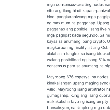
mga consensus-creating nodes nan
nito ang ilang hindi kapani-paniwa
hindi pangkaraniwang mga pagpipil
ng maximum na pagganap. Upang m
pagganap ang posible, isang live 
mga paglipat kada segundo. Sa mad
kaysa sa anumang ibang crypto. U
magkaroon ng finality, at ang Qubi
alalahanin tungkol sa isang blockch
walang posibilidad ng isang 51% na
consensus para sa anumang naibiga
Mayroong 676 espesyal na nodes n
kinakailangan upang maging sync a
valid. Mayroong isang arbitrator 
gumaganap. Kung ang isang quorum
makakakuha tayo ng isang empty t
transaksyon, na simpleng mga dat