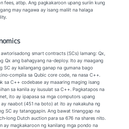
ion fees, atbp. Ang pagkakaroon upang suriin kung 
gang may nagawa ay isang maliit na halaga 
ity.
enomics
awtorisadong smart contracts (SCs) lamang: Qx, 
ang Qx ang bahagyang na-deploy. Ito ay maagang 
ng SC ay kailangang ganap na gumana bago 
kino-compila sa Qubic core code, na nasa C++. 
nk sa C++ codebase ay maaaring maging isang 
han sa kanila ay isusulat sa C++. Pagkatapos na 
net, ito ay ipapasa sa mga computors upang 
ay naabot (451 na boto) at ito ay nakakuha ng 
ng SC ay tatanggapin. Ang bawat tinanggap na 
-long Dutch auction para sa 676 na shares nito. 
n ay magkakaroon ng kanilang mga pondo na 