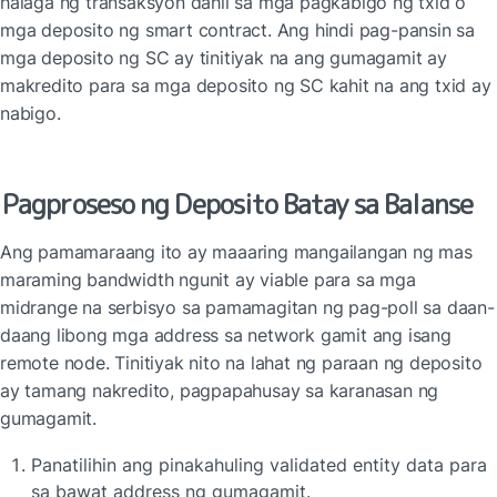
halaga ng transaksyon dahil sa mga pagkabigo ng txid o 
mga deposito ng smart contract. Ang hindi pag-pansin sa 
mga deposito ng SC ay tinitiyak na ang gumagamit ay 
makredito para sa mga deposito ng SC kahit na ang txid ay 
nabigo.
Pagproseso ng Deposito Batay sa Balanse
Ang pamamaraang ito ay maaaring mangailangan ng mas 
maraming bandwidth ngunit ay viable para sa mga 
midrange na serbisyo sa pamamagitan ng pag-poll sa daan-
daang libong mga address sa network gamit ang isang 
remote node. Tinitiyak nito na lahat ng paraan ng deposito 
ay tamang nakredito, pagpapahusay sa karanasan ng 
gumagamit.
Panatilihin ang pinakahuling validated entity data para 
sa bawat address ng gumagamit.