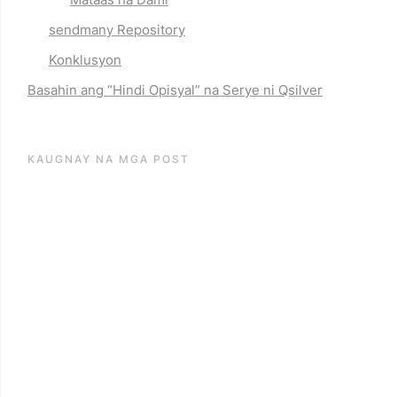
sendmany Repository
Konklusyon
Basahin ang “
Hindi Opisyal
” na Serye ni Qsilver
KAUGNAY NA MGA POST