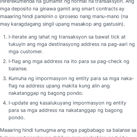
inirerekumenda na gumamit ng normal na transaksyon. Ang 
mga deposito na ginawa gamit ang smart contracts ay 
maaaring hindi pansinin o iproseso nang manu-mano (na 
may karagdagang singil upang masakop ang gastusin).
I-iterate ang lahat ng transaksyon sa bawat tick at 
tukuyin ang mga destinasyong address na pag-aari ng 
mga customer.
I-flag ang mga address na ito para sa pag-check ng 
balanse.
Kumuha ng impormasyon ng entity para sa mga naka-
flag na address upang makita kung alin ang 
nakatanggap ng bagong pondo.
I-update ang kasalukuyang impormasyon ng entity 
para sa mga address na nakatanggap ng bagong 
pondo.
Maaaring hindi tumugma ang mga pagbabago sa balanse sa 