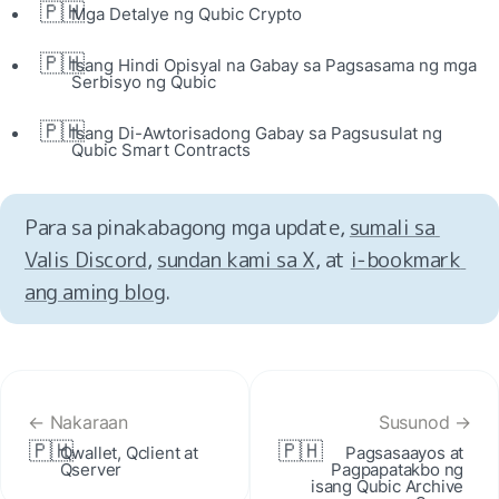
🇵🇭
Mga Detalye ng Qubic Crypto
🇵🇭
Isang Hindi Opisyal na Gabay sa Pagsasama ng mga 
Serbisyo ng Qubic
🇵🇭
Isang Di-Awtorisadong Gabay sa Pagsusulat ng 
Qubic Smart Contracts
Para sa pinakabagong mga update, 
sumali sa 
Valis Discord
, 
sundan kami sa X
, at 
i‑bookmark 
ang aming blog
.
← Nakaraan
Susunod →
🇵🇭
🇵🇭
Qwallet, Qclient at 
Pagsasaayos at 
Qserver
Pagpapatakbo ng 
isang Qubic Archive 