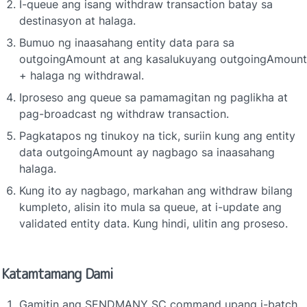
I-queue ang isang withdraw transaction batay sa 
destinasyon at halaga.
Bumuo ng inaasahang entity data para sa 
outgoingAmount at ang kasalukuyang outgoingAmount 
+ halaga ng withdrawal.
Iproseso ang queue sa pamamagitan ng paglikha at 
pag-broadcast ng withdraw transaction.
Pagkatapos ng tinukoy na tick, suriin kung ang entity 
data outgoingAmount ay nagbago sa inaasahang 
halaga.
Kung ito ay nagbago, markahan ang withdraw bilang 
kumpleto, alisin ito mula sa queue, at i-update ang 
validated entity data. Kung hindi, ulitin ang proseso.
Katamtamang Dami
Gamitin ang SENDMANY SC command upang i-batch 