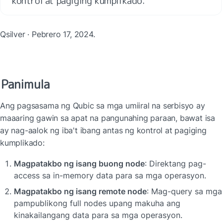
kontrol at pagiging kumplikado.
Qsilver · Pebrero 17, 2024.
Panimula
Ang pagsasama ng Qubic sa mga umiiral na serbisyo ay 
maaaring gawin sa apat na pangunahing paraan, bawat isa 
ay nag-aalok ng iba't ibang antas ng kontrol at pagiging 
kumplikado:
Magpatakbo ng isang buong node
: Direktang pag-
access sa in-memory data para sa mga operasyon.
Magpatakbo ng isang remote node
: Mag-query sa mga 
pampublikong full nodes upang makuha ang 
kinakailangang data para sa mga operasyon.