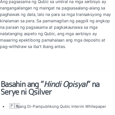
Ang pagsasama ng Qubic sa umiiral na mga serbisyo ay 
nangangailangan ng maingat na pagsasaalang-alang sa 
paghawak ng data, lalo na para sa mga transaksyong may 
kinalaman sa pera. Sa pamamagitan ng pagpili ng angkop 
na paraan ng pagsasama at pagkakaunawa sa mga 
natatanging aspeto ng Qubic, ang mga serbisyo ay 
maaaring epektibong pamahalaan ang mga deposito at 
pag-withdraw sa iba't ibang antas.
Basahin ang “
Hindi Opisyal
” na 
Serye ni Qsilver
🇵🇭
Isang Di-Pampublikong Qubic Interim Whitepaper