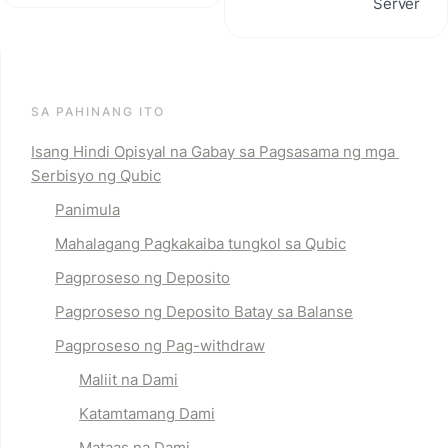
Server
SA PAHINANG ITO
Isang Hindi Opisyal na Gabay sa Pagsasama ng mga 
Serbisyo ng Qubic
Panimula
Mahalagang Pagkakaiba tungkol sa Qubic
Pagproseso ng Deposito
Pagproseso ng Deposito Batay sa Balanse
Pagproseso ng Pag-withdraw
Maliit na Dami
Katamtamang Dami
Mataas na Dami