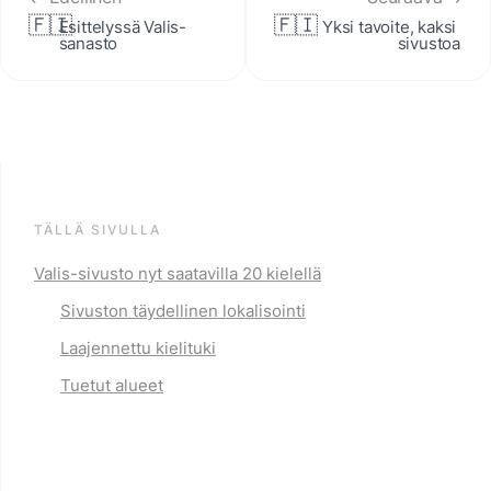
🇫🇮
🇫🇮
Esittelyssä Valis-
Yksi tavoite, kaksi 
sanasto
sivustoa
TÄLLÄ SIVULLA
Valis-sivusto nyt saatavilla 20 kielellä
Sivuston täydellinen lokalisointi
Laajennettu kielituki
Tuetut alueet