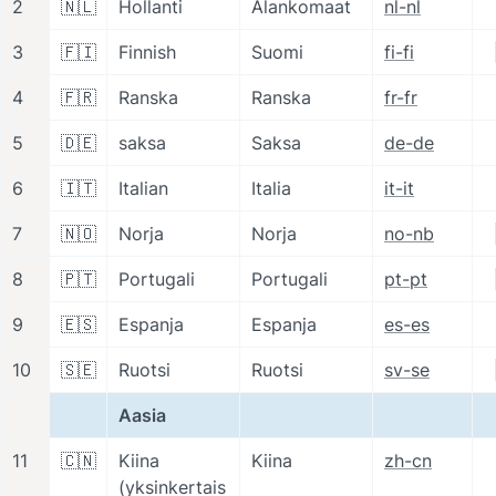
2
🇳🇱
Hollanti
Alankomaat
nl-nl
3
🇫🇮
Finnish
Suomi
fi-fi
4
🇫🇷
Ranska
Ranska
fr-fr
5
🇩🇪
saksa
Saksa
de-de
6
🇮🇹
Italian
Italia
it-it
7
🇳🇴
Norja
Norja
no-nb
8
🇵🇹
Portugali
Portugali
pt-pt
9
🇪🇸
Espanja
Espanja
es-es
10
🇸🇪
Ruotsi
Ruotsi
sv-se
Aasia
11
🇨🇳
Kiina 
Kiina
zh-cn
(yksinkertais