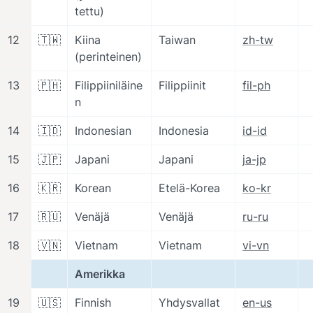
tettu)
12
🇹🇼
Kiina 
Taiwan
zh-tw
(perinteinen)
13
🇵🇭
Filippiiniläine
Filippiinit
fil-ph
n
14
🇮🇩
Indonesian
Indonesia
id-id
15
🇯🇵
Japani
Japani
ja-jp
16
🇰🇷
Korean
Etelä-Korea
ko-kr
17
🇷🇺
Venäjä
Venäjä
ru-ru
18
🇻🇳
Vietnam
Vietnam
vi-vn
Amerikka
19
🇺🇸
Finnish
Yhdysvallat
en-us