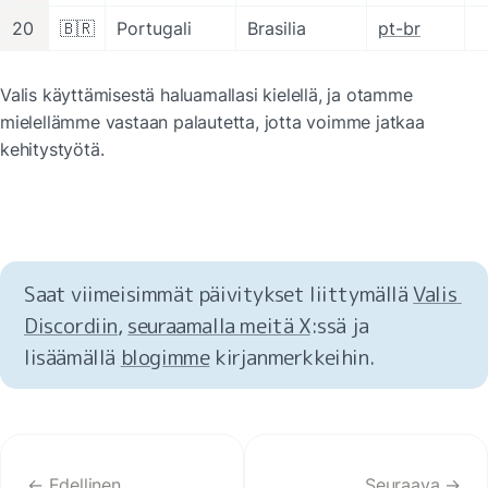
20
🇧🇷
Portugali
Brasilia
pt-br
Valis käyttämisestä haluamallasi kielellä, ja otamme 
mielellämme vastaan palautetta, jotta voimme jatkaa 
kehitystyötä.
Saat viimeisimmät päivitykset liittymällä 
Valis 
Discordiin
, 
seuraamalla meitä X
:ssä ja 
lisäämällä 
blogimme
 kirjanmerkkeihin.
← Edellinen
Seuraava →