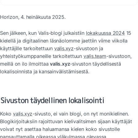
Horizon, 4. heinäkuuta 2025.
Sen jälkeen, kun Valis-blogi julkaistiin 
lokakuussa 2024
 15 
kielellä ja digitaalinen läsnäolomme jaettiin viime viikolla 
käyttäjille tarkoitettuun 
valis.xyz
-sivustoon ja 
yhteistyökumppaneille tarkoitettuun 
valis.team
-sivustoon, 
meillä on ilo ilmoittaa 
valis.xyz
-sivuston täydellisestä 
lokalisoinnista ja kansainvälistämisestä.
Sivuston täydellinen lokalisointi
Koko 
valis.xyz
-sivusto, ei vain blogi, on nyt monikielinen. 
Blogikirjoituksiin rajoittuvan kielivalitsimen sijaan käyttäjät 
voivat nyt asettaa haluamansa kielen koko sivustolle 
napsauttamalla oikeassa yläkulmassa olevassa 