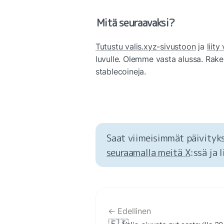
Mitä seuraavaksi?
Tutustu valis.xyz-sivustoon
 ja 
liity
luvulle. Olemme vasta alussa. Rak
stablecoineja.
Saat viimeisimmät päivityks
seuraamalla meitä X
:ssä ja 
← Edellinen
🇫🇮