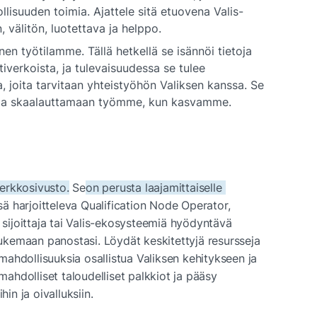
lisuuden toimia. Ajattele sitä etuovena Valis-
 välitön, luotettava ja helppo.
nen työtilamme. Tällä hetkellä se isännöi tietoja 
tiverkoista, ja tulevaisuudessa se tulee 
, joita tarvitaan yhteistyöhön Valiksen kanssa. Se 
 ja skaalauttamaan työmme, kun kasvamme.
erkkosivusto.
 Se
on perusta laajamittaiselle 
ssä harjoitteleva Qualification Node Operator, 
ijoittaja tai Valis-ekosysteemiä hyödyntävä 
 tukemaan panostasi. Löydät keskitettyjä resursseja 
ahdollisuuksia osallistua Valiksen kehitykseen ja 
hdolliset taloudelliset palkkiot ja pääsy 
hin ja oivalluksiin.