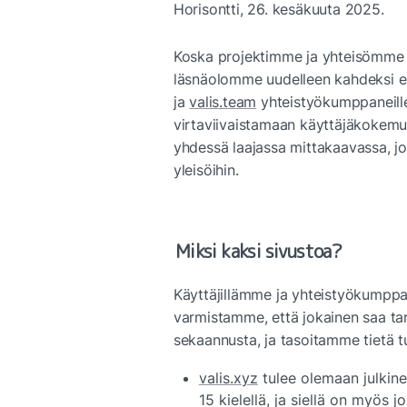
Horisontti, 26. kesäkuuta 2025.
Koska projektimme ja yhteisömme ka
läsnäolomme uudelleen kahdeksi eri
ja 
valis.team
 yhteistyökumppaneill
virtaviivaistamaan käyttäjäkokem
yhdessä laajassa mittakaavassa, jo
yleisöihin.
Miksi kaksi sivustoa?
Käyttäjillämme ja yhteistyökumppane
varmistamme, että jokainen saa tarv
sekaannusta, ja tasoitamme tietä tu
valis.xyz
 tulee olemaan julkin
15 kielellä, ja siellä on myös j