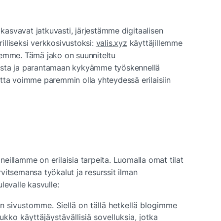
svavat jatkuvasti, järjestämme digitaalisen 
lliseksi verkkosivustoksi: 
valis.xyz
 käyttäjillemme 
emme. Tämä jako on suunniteltu 
usta ja parantamaan kykyämme työskennellä 
tta voimme paremmin olla yhteydessä erilaisiin 
illamme on erilaisia tarpeita. Luomalla omat tilat 
itsemansa työkalut ja resurssit ilman 
levalle kasvulle:
en sivustomme. Siellä on tällä hetkellä blogimme 
oukko käyttäjäystävällisiä sovelluksia, jotka 