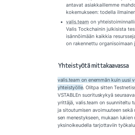
antavat asiakkaillemme mahdol
kokemukseen: todella ilmainen,
valis.team
 on yhteistoiminnalli
Valis Tockchainin julkisista tes
isännöimään kaikkia resursseja
on rakennettu organisoimaan
Yhteistyötä mittakaavassa
valis.team on enemmän kuin uusi v
yhteistyölle
. Olitpa sitten Testneti
VSTABLEn suorituskykyä seuraava s
yrittäjä, valis.team on suunniteltu
ja sitoutumisen avoimuuteen sekä m
sen menestykseen, mukaan lukien ma
yksinoikeudella tarjottaviin työkalui