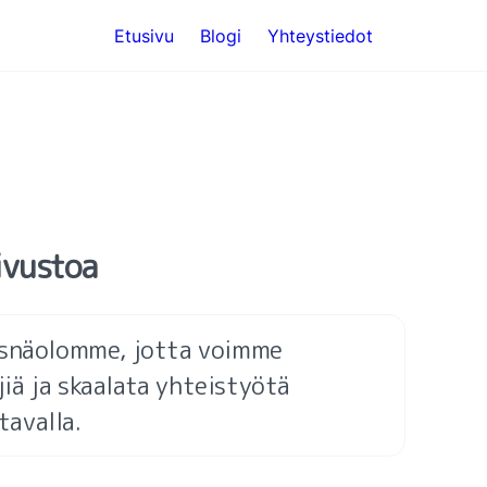
Etusivu
Blogi
Yhteystiedot
sivustoa
äsnäolomme, jotta voimme 
ä ja skaalata yhteistyötä 
avalla.