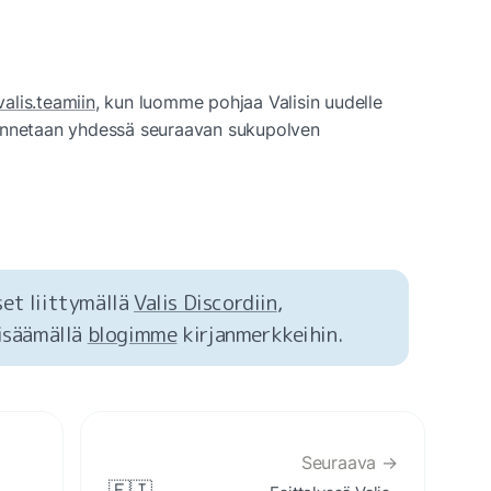
 valis.teamiin
, kun luomme pohjaa Valisin uudelle 
ennetaan yhdessä seuraavan sukupolven 
et liittymällä 
Valis Discordiin
, 
lisäämällä 
blogimme
 kirjanmerkkeihin.
Seuraava →
🇫🇮