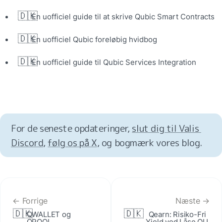
🇩🇰
En uofficiel guide til at skrive Qubic Smart Contracts
🇩🇰
En uofficiel Qubic foreløbig hvidbog
🇩🇰
En uofficiel guide til Qubic Services Integration
For de seneste opdateringer, 
slut dig til Valis 
Discord
, 
følg os på X
, og bogmærk vores blog.
← Forrige
Næste →
🇩🇰
🇩🇰
QWALLET og 
Qearn: Risiko-Fri 
QPOOL 
Yield ved Låse QU