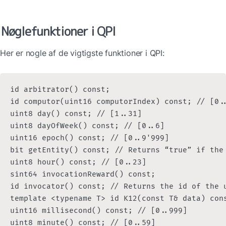
Nøglefunktioner i QPI
Her er nogle af de vigtigste funktioner i QPI:
id arbitrator() const;

id computor(uint16 computorIndex) const; // [0..
uint8 day() const; // [1..31]

uint8 dayOfWeek() const; // [0..6]

uint16 epoch() const; // [0..9'999]

bit getEntity() const; // Returns “true” if the 
uint8 hour() const; // [0..23]

sint64 invocationReward() const;

id invocator() const; // Returns the id of the 
template <typename T> id K12(const T& data) cons
uint16 millisecond() const; // [0..999]

uint8 minute() const; // [0..59]
