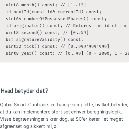
uint8 month() const; // [1..12]

id nextId(const id& currentId) const;

sint64 numberOfPossessedShares() const;

id originator() const; // Returns the id of the
uint8 second() const; // [0..59]

bit signatureValidity() const;

uint32 tick() const; // [0..999'999'999]

uint8 year() const; // [0..99] (0 = 2000, 1 = 2
Hvad betyder det?
Qubic Smart Contracts er Turing-komplette, hvilket betyder, 
at du kan implementere stort set enhver beregningslogik. 
Visse begrænsninger sikrer dog, at SC'er kører i et meget 
afgrænset og sikkert miljø.