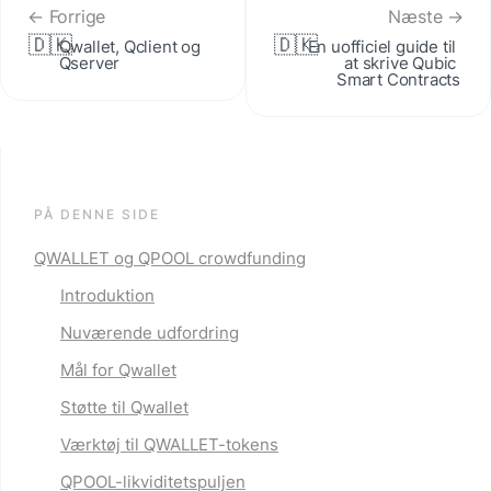
← Forrige
Næste →
🇩🇰
🇩🇰
Qwallet, Qclient og 
En uofficiel guide til 
Qserver
at skrive Qubic 
Smart Contracts
PÅ DENNE SIDE
QWALLET og QPOOL crowdfunding
Introduktion
Nuværende udfordring
Mål for Qwallet
Støtte til Qwallet
Værktøj til QWALLET-tokens
QPOOL-likviditetspuljen