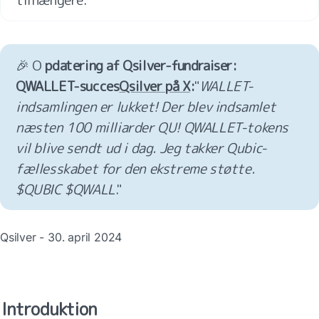
🎉 O 
pdatering af Qsilver-fundraiser: 
QWALLET-succes
Qsilver på X
:
"
WALLET-
indsamlingen er lukket! Der blev indsamlet 
næsten 100 milliarder QU! QWALLET-tokens 
vil blive sendt ud i dag. Jeg takker Qubic-
fællesskabet for den ekstreme støtte. 
$QUBIC $QWALL
."
Qsilver - 30. april 2024
Introduktion