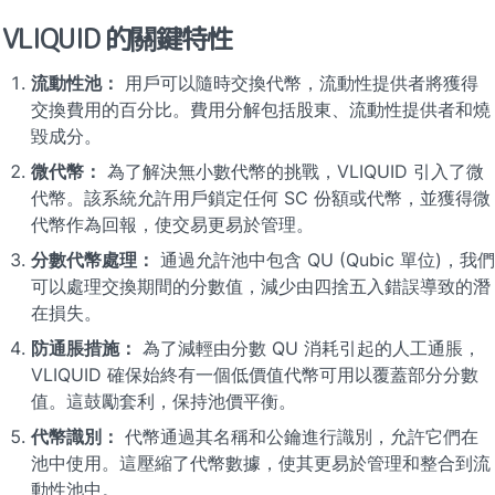
VLIQUID 的關鍵特性
流動性池：
 用戶可以隨時交換代幣，流動性提供者將獲得
交換費用的百分比。費用分解包括股東、流動性提供者和燒
毀成分。
微代幣：
 為了解決無小數代幣的挑戰，VLIQUID 引入了微
代幣。該系統允許用戶鎖定任何 SC 份額或代幣，並獲得微
代幣作為回報，使交易更易於管理。
分數代幣處理：
 通過允許池中包含 QU (Qubic 單位)，我們
可以處理交換期間的分數值，減少由四捨五入錯誤導致的潛
在損失。
防通脹措施：
 為了減輕由分數 QU 消耗引起的人工通脹，
VLIQUID 確保始終有一個低價值代幣可用以覆蓋部分分數
值。這鼓勵套利，保持池價平衡。
代幣識別：
 代幣通過其名稱和公鑰進行識別，允許它們在
池中使用。這壓縮了代幣數據，使其更易於管理和整合到流
動性池中。