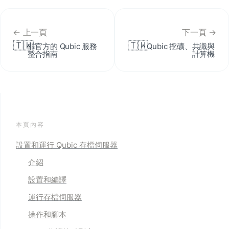
← 上一頁
下一頁 →
🇹🇼
🇹🇼
非官方的 Qubic 服務
Qubic 挖礦、共識與
整合指南
計算機
本頁內容
設置和運行 Qubic 存檔伺服器
介紹
設置和編譯
運行存檔伺服器
操作和腳本