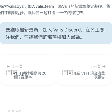
探索valis.xyz
，
加入valis.team
，為Valis的新篇章奠定基礎。我
們才剛剛起步。讓我們一起打造下一代的穩定幣。
要獲取最新更新，
加入 Valis Discord
、
在 X 上關
注我們
，並
將我們的部落格加入書籤
。
← 上一頁
下一頁 →
🇹🇼
🇹🇼
Valis 網站現提供 20 
介紹 Valis 現金流量
種語言版本
表報告
本頁內容