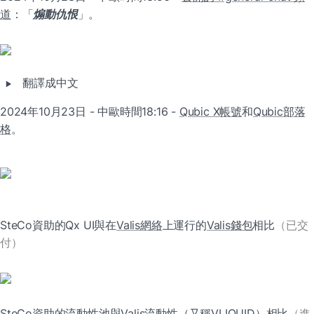
道
：「
煽動仇恨
」。
‣
翻譯成中文
2024年10月23日 - 中歐時間18:16 - 
Qubic X帳號
和
Qubic部落
格
。
SteCo資助的Qx UI與在
Valis網絡
上運行的
Valis錢包
相比
（已交
付）
SteCo資助的流動性池與
Valis流動性
（又稱
VLIQUID
）相比
（進