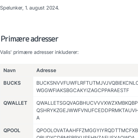
Spelunker, 1. august 2024.
Primære adresser
Valis' primære adresser inkluderer:
Navn
Adresse
BUCKS
BUCKSNVVFUWFLRFTUTMJVJVQBIEKCNL
WGGWFIAKSBGCAKYIZAGCPPARAESTF
QWALLET
QWALLETSGQVAGBHUCVVVXWZXMBKQBP
QSHRYKZGEJWWFVNUFCEDDPRMKTAUV
A
QPOOL
QPOOLOVATAAHFFZMGGYIYRQDTTMCFXB
QBUDYCDBMSBRYUSEHNZAFUSYAQWQA