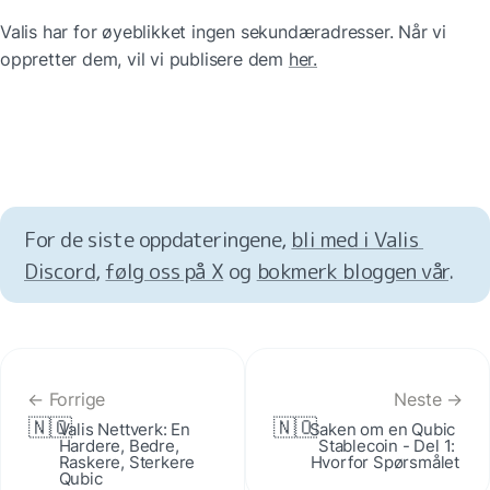
Valis har for øyeblikket ingen sekundæradresser. Når vi 
oppretter dem, vil vi publisere dem 
her.
For de siste oppdateringene, 
bli med i Valis 
Discord
, 
følg oss på X
 og 
bokmerk bloggen vår
.
← Forrige
Neste →
🇳🇴
🇳🇴
Valis Nettverk: En 
Saken om en Qubic 
Hardere, Bedre, 
Stablecoin - Del 1: 
Raskere, Sterkere 
Hvorfor Spørsmålet
Qubic