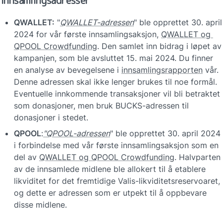
Innsamlingsadresser
QWALLET:
 "
QWALLET-adressen
" ble opprettet 30. april 
2024 for vår første innsamlingsaksjon, 
QWALLET og 
QPOOL Crowdfunding
. Den samlet inn bidrag i løpet av 
kampanjen, som ble avsluttet 15. mai 2024. Du finner 
en analyse av bevegelsene i 
innsamlingsrapporten
 vår. 
Denne adressen skal ikke lenger brukes til noe formål. 
Eventuelle innkommende transaksjoner vil bli betraktet 
som donasjoner, men bruk BUCKS-adressen til 
donasjoner i stedet.
QPOOL
:
"QPOOL-adressen
" ble opprettet 30. april 2024 
i forbindelse med vår første innsamlingsaksjon som en 
del av 
QWALLET og QPOOL Crowdfunding
. Halvparten 
av de innsamlede midlene ble allokert til å etablere 
likviditet for det fremtidige Valis-likviditetsreservoaret, 
og dette er adressen som er utpekt til å oppbevare 
disse midlene.