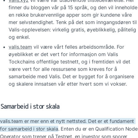
valis.xyz
 vil være vår utadvendte tilstedeværelse. Her 
finner du bloggen vår på 15 språk, og den vil inneholde 
en rekke brukervennlige apper som gir kundene våre 
mer selvstendighet. Tenk på det som inngangsdøren til 
Valis-opplevelsen: virkelig gratis, øyeblikkelig, pålitelig 
og enkel.
valis.team
 vil være vårt felles arbeidsområde. For 
øyeblikket er det vert for informasjon om Valis 
Tockchains offentlige testnett, og i fremtiden vil det 
være vert for alle ressursene som kreves for å 
samarbeide med Valis. Det er bygget for å organisere 
og skalere innsatsen vår etter hvert som vi vokser.
Samarbeid i stor skala
valis.team er mer enn et nytt nettsted. Det er et fundament 
for samarbeid i stor skala
. Enten du er en Qualification Node 
Operator som trener på Testnet, en investor som sporer 