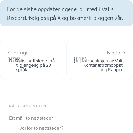
For de siste oppdateringene, 
bli med i Valis 
Discord
, 
følg oss på X
 og 
bokmerk bloggen vår
.
← Forrige
Neste →
🇳🇴
🇳🇴
Valis-nettstedet nå 
Introduksjon av Valis 
tilgjengelig på 20 
Kontantstrømoppstil
språk
ling Rapport
PÅ DENNE SIDEN
Ett mål, to nettsteder
Hvorfor to nettsteder?