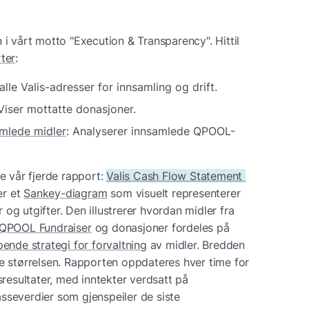
 i vårt motto "Execution & Transparency". Hittil 
ter
:
 alle Valis-adresser for innsamling og drift.
 Viser mottatte donasjoner.
mlede midler
: Analyserer innsamlede QPOOL-
e vår fjerde rapport: 
Valis Cash Flow Statement 
r et 
Sankey-diagram
 som visuelt representerer 
den økonomiske flyten av inntekter og utgifter. Den illustrerer hvordan midler fra 
QPOOL Fundraiser
 og donasjoner fordeles på 
pende strategi for forvaltning
 av midler. Bredden 
ve størrelsen. Rapporten oppdateres hver time for 
sresultater, med inntekter verdsatt på 
sseverdier som gjenspeiler de siste 