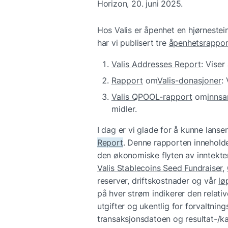
Horizon, 20. juni 2025.
Hos Valis er åpenhet en hjørnestein
har vi publisert tre 
åpenhetsrappor
Valis Addresses Report
: Viser
Rapport
 om
Valis-donasjoner
:
Valis QPOOL-rapport
 om
innsa
midler.
I dag er vi glade for å kunne lanser
Report
. Denne rapporten inneholde
Valis Stablecoins Seed Fundraiser
, 
reserver, driftskostnader og vår 
lø
på hver strøm indikerer den relati
utgifter og ukentlig for forvaltning
transaksjonsdatoen og resultat-/ka