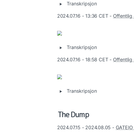
‣
Transkripsjon
2024.07.16 - 13:36 CET - 
Offentlig
‣
Transkripsjon
2024.07.16 - 18:58 CET - 
Offentlig
‣
Transkripsjon
The Dump
2024.07.15 - 2024.08.05 - 
GATEIO 