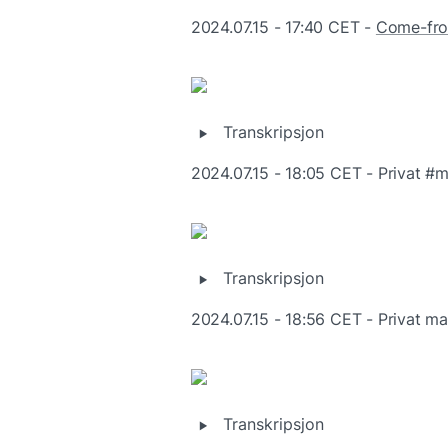
2024.07.15 - 17:40 CET - 
Come-fro
‣
Transkripsjon
2024.07.15 - 18:05 CET - Privat #m
‣
Transkripsjon
2024.07.15 - 18:56 CET - Privat ma
‣
Transkripsjon