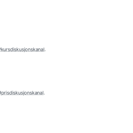
#kursdiskusjonskanal
.
#prisdiskusjonskanal
.