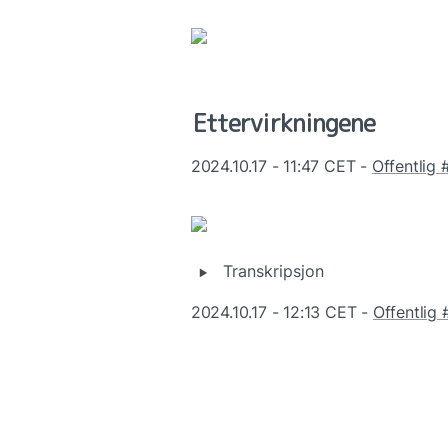
Ettervirkningene
2024.10.17 - 11:47 CET - 
Offentlig 
‣
Transkripsjon
2024.10.17 - 12:13 CET - 
Offentlig 