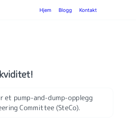
Hjem
Blogg
Kontakt
kviditet!
for et pump-and-dump-opplegg 
eering Committee (SteCo).