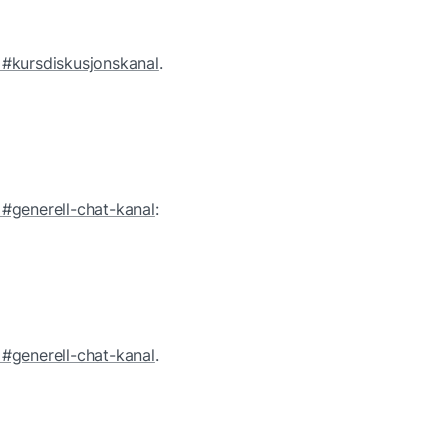
g #kursdiskusjonskanal
.
 #generell-chat-kanal
:
 #generell-chat-kanal
.