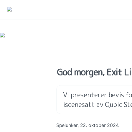
God morgen, Exit Li
Vi presenterer bevis 
iscenesatt av Qubic St
Spelunker, 22. oktober 2024.