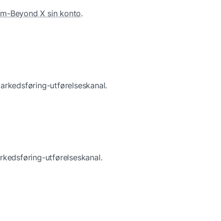
m-Beyond X sin konto
.
arkedsføring-utførelseskanal.
rkedsføring-utførelseskanal.