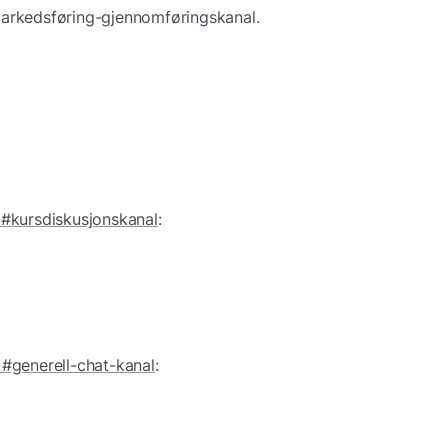
markedsføring-gjennomføringskanal.
 #kursdiskusjonskanal
:
 #generell-chat-kanal
: