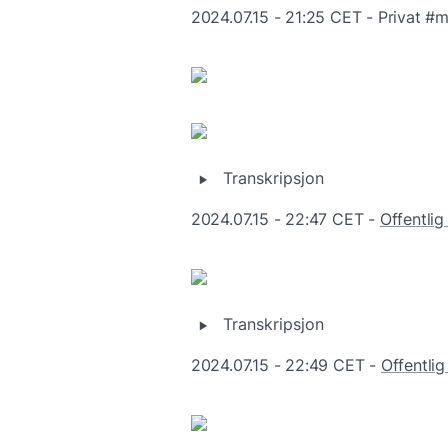
2024.07.15 - 21:25 CET - Privat #
‣
Transkripsjon
2024.07.15 - 22:47 CET - 
Offentlig
‣
Transkripsjon
2024.07.15 - 22:49 CET - 
Offentlig