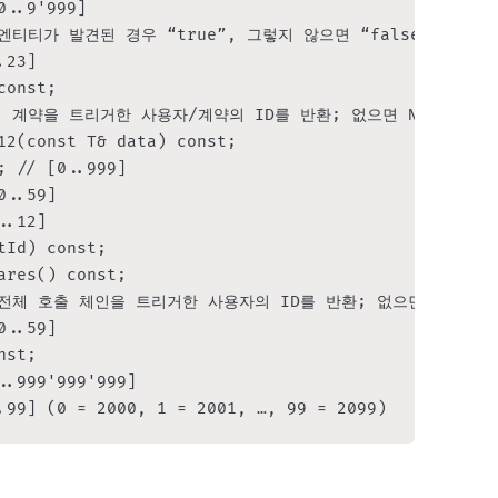
..9'999]

// 엔티티가 발견된 경우 “true”, 그렇지 않으면 “false”를 반환

23]

onst;

// 이 계약을 트리거한 사용자/계약의 ID를 반환; 없으면 NULL_ID 반
12(const T& data) const;

 // [0..999]

..59]

.12]

Id) const;

res() const;

 // 전체 호출 체인을 트리거한 사용자의 ID를 반환; 없으면 NULL_ID
..59]

st;

.999'999'999]

.99] (0 = 2000, 1 = 2001, …, 99 = 2099)