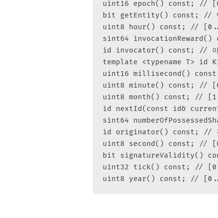
uint16 epoch() const; // [0
bit getEntity() const; 
uint8 hour() const; // [0..
sint64 invocationReward() c
id invocator() const; 
template <typename T> id K
uint16 millisecond() const;
uint8 minute() const; // [0
uint8 month() const; // [1.
id nextId(const id& current
sint64 numberOfPossessedSha
id originator() const;
uint8 second() const; // [0
bit signatureValidity() con
uint32 tick() const; // [0.
uint8 year() const; // [0.