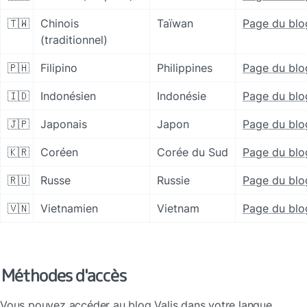
🇹🇼
Chinois 
Taïwan
Page du blo
(traditionnel)
🇵🇭
Filipino
Philippines
Page du blo
🇮🇩
Indonésien
Indonésie
Page du blo
🇯🇵
Japonais
Japon
Page du blo
🇰🇷
Coréen
Corée du Sud
Page du blo
🇷🇺
Russe
Russie
Page du blo
🇻🇳
Vietnamien
Vietnam
Page du blo
Méthodes d'accès
Vous pouvez accéder au blog Valis dans votre langue 