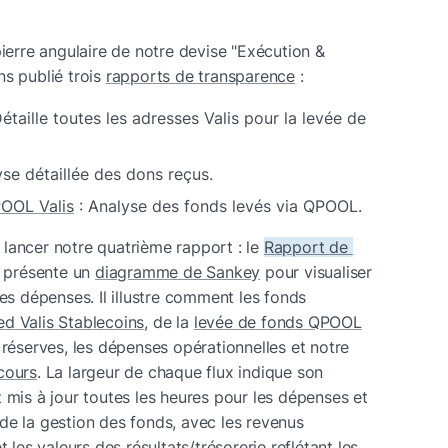
pierre angulaire de notre devise "Exécution & 
s publié trois 
rapports de transparence
 :
Détaille toutes les adresses Valis pour la levée de 
yse détaillée des dons reçus.
POOL Valis
 : Analyse des fonds levés via QPOOL.
lancer notre quatrième rapport : le 
Rapport de 
 présente un 
diagramme de Sankey
 pour visualiser 
es dépenses. Il illustre comment les fonds 
ed Valis Stablecoins
, de la 
levée de fonds QPOOL
et des dons sont répartis entre les réserves, les dépenses opérationnelles et notre 
cours
. La largeur de chaque flux indique son 
 mis à jour toutes les heures pour les dépenses et 
de la gestion des fonds, avec les revenus 
 les valeurs des résultats/trésorerie reflétant les 