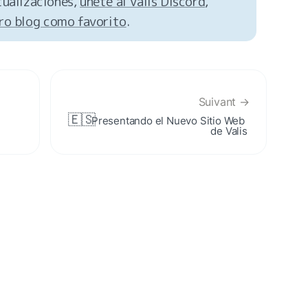
ualizaciones, 
únete al Valis Discord
, 
ro blog como favorito
.
Suivant →
🇪🇸
Presentando el Nuevo Sitio Web 
de Valis