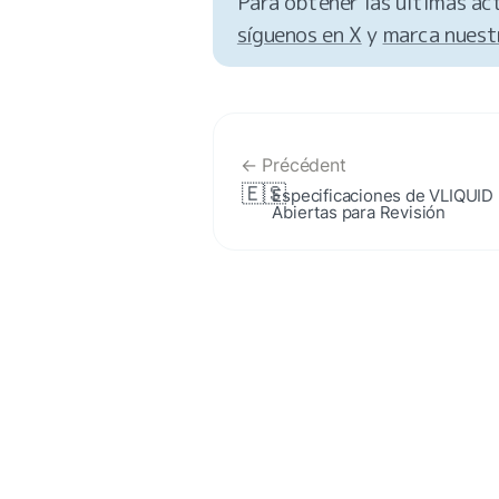
Para obtener las últimas act
síguenos en X
 y 
marca nuest
← Précédent
🇪🇸
Especificaciones de VLIQUID 
Abiertas para Revisión