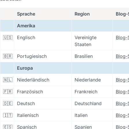
Sprache
Region
Blog-
Amerika
🇺🇸
Englisch
Vereinigte 
Blog-
Staaten
🇧🇷
Portugiesisch
Brasilien
Blog-
Europa
🇳🇱
Niederländisch
Niederlande
Blog-
🇫🇷
Französisch
Frankreich
Blog-
🇩🇪
Deutsch
Deutschland
Blog-
🇮🇹
Italienisch
Italien
Blog-
🇪🇸
Spanisch
Spanien
Blog-