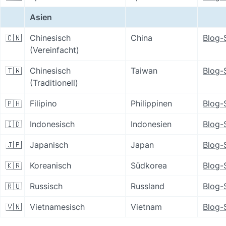
Asien
🇨🇳
Chinesisch 
China
Blog-
(Vereinfacht)
🇹🇼
Chinesisch 
Taiwan
Blog-
(Traditionell)
🇵🇭
Filipino
Philippinen
Blog-
🇮🇩
Indonesisch
Indonesien
Blog-
🇯🇵
Japanisch
Japan
Blog-
🇰🇷
Koreanisch
Südkorea
Blog-
🇷🇺
Russisch
Russland
Blog-
🇻🇳
Vietnamesisch
Vietnam
Blog-