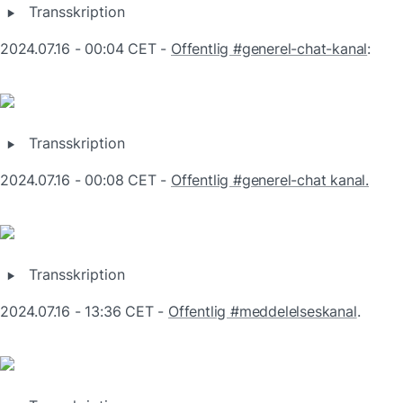
‣
Transskription
2024.07.16 - 00:04 CET - 
Offentlig #generel-chat-kanal
:
‣
Transskription
2024.07.16 - 00:08 CET - 
Offentlig #generel-chat kanal.
‣
Transskription
2024.07.16 - 13:36 CET - 
Offentlig #meddelelseskanal
.