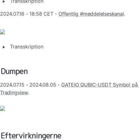
‣
Transskription
2024.07.16 - 18:58 CET - 
Offentlig #meddelelseskanal
.
‣
Transskription
Dumpen
2024.07.15 - 2024.08.05 - 
GATEIO QUBIC-USDT Symbol på 
Tradingview
.
Eftervirkningerne