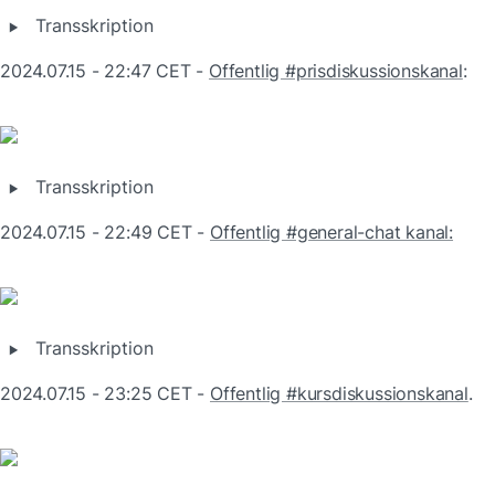
‣
Transskription
2024.07.15 - 22:47 CET - 
Offentlig #prisdiskussionskanal
:
‣
Transskription
2024.07.15 - 22:49 CET - 
Offentlig #general-chat kanal:
‣
Transskription
2024.07.15 - 23:25 CET - 
Offentlig #kursdiskussionskanal
.