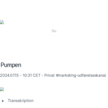
Du
Pumpen
2024.07.15 - 10:31 CET - Privat #marketing-udførelseskanal.
‣
Transskription