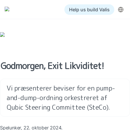
Help us build Valis
Godmorgen, Exit Likviditet!
Vi præsenterer beviser for en pump-
and-dump-ordning orkestreret af 
Qubic Steering Committee (SteCo).
Spelunker, 22. oktober 2024.