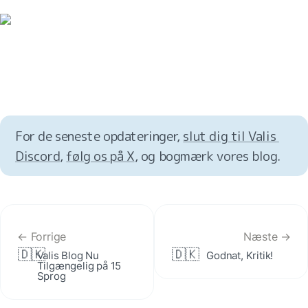
For de seneste opdateringer, 
slut dig til Valis 
Discord
, 
følg os på X
, og bogmærk vores blog.
← Forrige
Næste →
🇩🇰
🇩🇰
Valis Blog Nu 
Godnat, Kritik!
Tilgængelig på 15 
Sprog