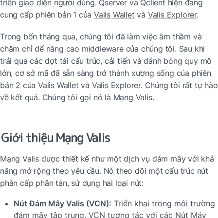
triển giao diện người dùng
. Qserver và Qclient hiện đang 
cung cấp phiên bản 1 của 
Valis Wallet
 và 
Valis Explorer
.
Trong bốn tháng qua, chúng tôi đã làm việc âm thầm và 
chăm chỉ để nâng cao middleware của chúng tôi. Sau khi 
trải qua các đợt tái cấu trúc, cải tiến và đánh bóng quy mô 
lớn, cơ sở mã đã sẵn sàng trở thành xương sống của phiên 
bản 2 của Valis Wallet và Valis Explorer. Chúng tôi rất tự hào 
về kết quả. Chúng tôi gọi nó là Mạng Valis.
Giới thiệu Mạng Valis
Mạng Valis được thiết kế như một dịch vụ đám mây với khả 
năng mở rộng theo yêu cầu. Nó theo dõi một cấu trúc nút 
phân cấp phân tán, sử dụng hai loại nút:
Nút Đám Mây Valis (VCN):
 Triển khai trong môi trường 
đám mây tập trung, VCN tương tác với các Nút Máy 