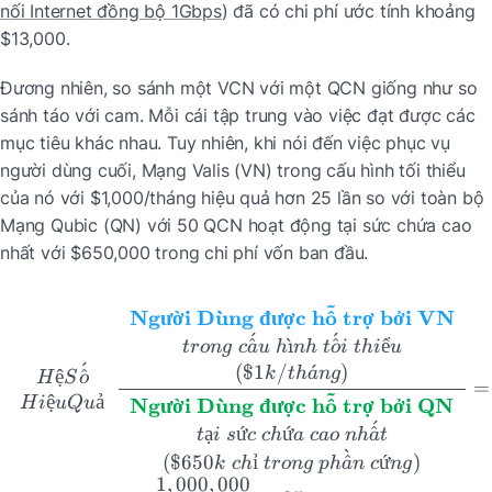
nối Internet đồng bộ 1Gbps
) đã có chi phí ước tính khoảng 
$13,000.
Đương nhiên, so sánh một VCN với một QCN giống như so 
sánh táo với cam. Mỗi cái tập trung vào việc đạt được các 
mục tiêu khác nhau. Tuy nhiên, khi nói đến việc phục vụ 
người dùng cuối, Mạng Valis (VN) trong cấu hình tối thiểu 
của nó với $1,000/tháng hiệu quả hơn 25 lần so với toàn bộ 
Mạng Qubic (QN) với 50 QCN hoạt động tại sức chứa cao 
nhất với $650,000 trong chi phí vốn ban đầu.
˜
\begin{array}{c} Hệ Số \\ 
ˋ
ˆ
Ng
ư
ời D
u
ng
đư
ợc h
o
trợ bởi VN
ˊ
ˊ
^
ˋ
ı
^
ể
t
ro
n
g
c
a
u
h
nh
t
o
i
t
hi
u
ˊ
(
$1
/
ˊ
)
k
t
h
a
n
g
ệ
^
H
S
o
=
˜
ệ
ả
ˋ
ˆ
H
i
u
Q
u
Ng
ư
ời D
u
ng
đư
ợc h
o
trợ bởi QN
ˊ
ạ
ứ
ứ
^
t
i
s
c
c
h
a
c
a
o
nh
a
t
ˋ
(
$650
ỉ
^
ứ
)
k
c
h
t
ro
n
g
p
h
a
n
c
n
g
1
,
000
,
000