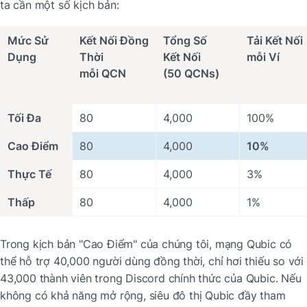
ta cần một số kịch bản:
Mức Sử 
Kết Nối Đồng 
Tổng Số

Tải Kết Nối

Dụng
Thời

Kết Nối

mỗi Ví
mỗi QCN
(50 QCNs)
Tối Đa
80
4,000
100%
Cao Điểm
80
4,000
10%
Thực Tế
80
4,000
3%
Thấp
80
4,000
1%
Trong kịch bản "Cao Điểm" của chúng tôi, mạng Qubic có 
thể hỗ trợ 40,000 người dùng đồng thời, chỉ hơi thiếu so với 
43,000 thành viên trong Discord chính thức của Qubic. Nếu 
không có khả năng mở rộng, siêu đô thị Qubic đầy tham 