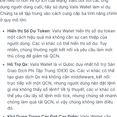
Để hiểu rõ hơn về lợi ích của Mạng Valis đối với các ứng 
dụng người dùng cuối, hãy sử dụng Valis Wallet làm ví dụ. 
Chúng ta sẽ tập trung vào cách cung cấp ba tính năng chính 
ở quy mô lớn:
Hiển thị Số Dư Token
: Valis Wallet hiển thị số dư token 
một cách hiệu quả mà không cần sự can thiệp của 
người dùng. Các ví khác có thể hiển thị số dư. Tuy 
nhiên, chúng thường ngắt kết nối và yêu cầu làm mới 
thủ công để giảm tải QCN.
Hỗ Trợ Qx
: Valis Wallet là ví Qubic duy nhất hỗ trợ Sàn 
Giao Dịch Phi Tập Trung (DEX) Qx. Các ví khác có thể 
tạo giao dịch Qx mà không cần middleware, kết nối 
trực tiếp với một QCN, nhưng người dùng nên đặt lệnh 
gì mà không thấy sổ lệnh? Về lý thuyết, các ví khác có 
thể yêu cầu lấy sổ lệnh mỗi tick, nhưng chúng sẽ nhanh 
chóng làm quá tải QCN, vì vậy chúng không làm điều 
đó.
Khả Dụng Trong Các Đợt Cao Điểm
: Valis Wallet vẫn 