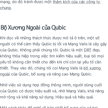
mạng, do đó tránh được một 
thảm kịch của các công ty 
chung
.
Bộ Xương Ngoài của Qubic
Khi đọc về những thách thức được mô tả ở trên, một số 
người có thể cảm thấy Qubic bị lỗi và Mạng Valis là cây gậy 
của Qubic. Không phải chúng tôi. Qubic là một 
DRT
 đẹp, 
không thỏa hiệp trong việc tìm kiếm hiệu suất, loại bỏ mọi 
yếu tố không cần thiết cho đến khi chỉ còn lại yếu tố cần 
thiết. Thay vào đó, chúng tôi coi Mạng Valis là 
bộ xương 
ngoài
 của Qubic, bổ sung và nâng cao Mạng Qubic.
Nhờ việc sử dụng hợp đồng thông minh, người dùng cuối 
của Qubic có được hiệu suất và, nhờ Mạng Valis, khả năng 
mở rộng và khả năng sử dụng. Hiệu quả và hiệu quả.
Một cách khác để nghĩ về bản chất bổ sung của cả hai 