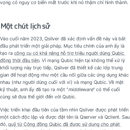
vọng có nguy cơ biến mất trước khi nó thậm chí hình thành.
Một chút lịch sử
Vào cuối năm 2023, Qsilver đã xác định vấn đề này và bắt 
đầu phát triển một giải pháp. Mục tiêu chính của anh ấy là 
tạo ra 
công cụ có khả năng hỗ trợ triệu người dùng Qubic 
đồng thời đầu tiên
. Vì mạng Qubic hiện tại không thể xử lý 
khối lượng này trực tiếp, Qsilver đã thiết kế các lớp trung 
gian để hoạt động như một cầu nối giữa các ứng dụng khác 
nhau (như người dùng cuối với ví) và mạng Qubic. Về mặt 
kỹ thuật, anh ấy đã tạo ra một "
middleware
" có thể cuối 
cùng sẽ đưa thế giới đến với Qubic.
Việc triển khai đầu tiên của tầm nhìn Qsilver được phát triển 
một cách độc lập và được đặt tên là Qserver và Qclient. Sau 
đó, 
quỹ từ Cộng đồng Qubic đã được sử dụng cho phát 