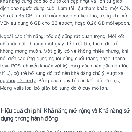
khả năng cung cấp số dư token cập nhật và lịch sử giao 
dịch cho người dùng cuối. Làm tài liệu tham khảo, một QCN 
yêu cầu 35 GB lưu trữ mỗi epoch dữ liệu thô, trong khi mỗi 
VEN sử dụng 6 GB cho 23 epoch, hoặc 0.26 GB mỗi epoch.
Ngoài các tính năng, tốc độ cũng rất quan trọng. Mỗi kết 
nối mới mất khoảng một giây để thiết lập, thêm độ trễ 
không mong muốn. Một giây có vẻ không nhiều nhưng, khi 
nói đến các ứng dụng người dùng cuối (đăng nhập, thanh 
toán POS, chuyển khoản với kỳ vọng xác nhận gần như tức 
thì…), độ trễ bổ sung đó trở nên khá đáng chú ý, vượt xa 
ngưỡng Doherty
. Bằng cách duy trì các kết nối liên tục, 
Mạng Valis loại bỏ giây bổ sung đó ở quy mô lớn.
Hiệu quả chi phí, Khả năng mở rộng và Khả năng sử 
dụng trong hành động