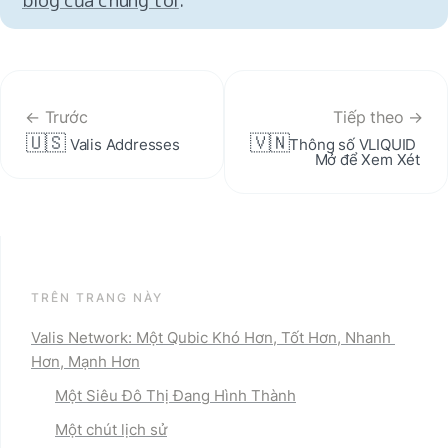
← Trước
Tiếp theo →
🇺🇸
🇻🇳
Valis Addresses
Thông số VLIQUID 
Mở để Xem Xét
TRÊN TRANG NÀY
Valis Network: Một Qubic Khó Hơn, Tốt Hơn, Nhanh 
Hơn, Mạnh Hơn
Một Siêu Đô Thị Đang Hình Thành
Một chút lịch sử