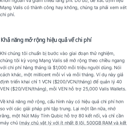
khôn ngoan và giảm thiểu lãng phí. Do đó, để xác định liệu 
Mạng Valis có thành công hay không, chúng ta phải xem xét 
chi phí.
Khả năng mở rộng hiệu quả về chi phí
Khi chúng tôi chuẩn bị bước vào giai đoạn thử nghiệm, 
chúng tôi kỳ vọng Mạng Valis sẽ mở rộng theo chiều ngang 
với chi phí hàng tháng là $1,000 mỗi triệu người dùng. Nói 
cách khác, một millicent mỗi ví và mỗi tháng. Ví dụ này giả 
định triển khai chỉ 1 VCN ($200/VCN/tháng) để quản lý 40 
VEN ($20/VEN/tháng), mỗi VEN hỗ trợ 25,000 Valis Wallets.
Về khả năng mở rộng, cấu hình này có hiệu quả chi phí hơn 
so với các giải pháp phi tập trung. Lại một lần nữa, nhớ 
rằng, một Nút Máy Tính Qubic hỗ trợ 80 kết nối, và chỉ cần 
máy chủ (
máy chủ vật lý với ít nhất 8 lõi, 500GB RAM và kết 