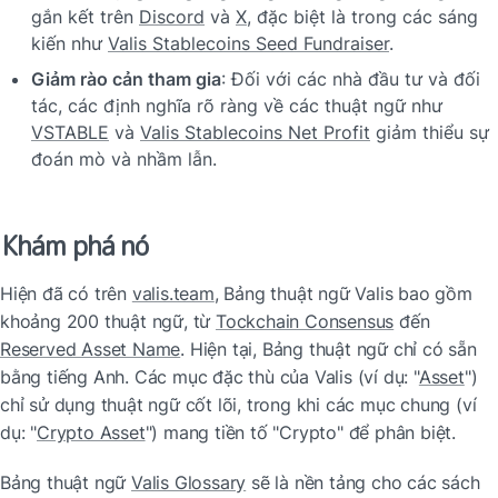
gắn kết trên 
Discord
 và 
X
, đặc biệt là trong các sáng 
kiến như 
Valis Stablecoins Seed Fundraiser
.
Giảm rào cản tham gia
: Đối với các nhà đầu tư và đối 
tác, các định nghĩa rõ ràng về các thuật ngữ như 
VSTABLE
 và 
Valis Stablecoins Net Profit
 giảm thiểu sự 
đoán mò và nhầm lẫn.
Khám phá nó
Hiện đã có trên 
valis.team
, Bảng thuật ngữ Valis bao gồm 
khoảng 200 thuật ngữ, từ 
Tockchain Consensus
 đến 
Reserved Asset Name
. Hiện tại, Bảng thuật ngữ chỉ có sẵn 
bằng tiếng Anh. Các mục đặc thù của Valis (ví dụ: "
Asset
") 
chỉ sử dụng thuật ngữ cốt lõi, trong khi các mục chung (ví 
dụ: "
Crypto Asset
") mang tiền tố "Crypto" để phân biệt.
Bảng thuật ngữ 
Valis Glossary
 sẽ là nền tảng cho các sách 