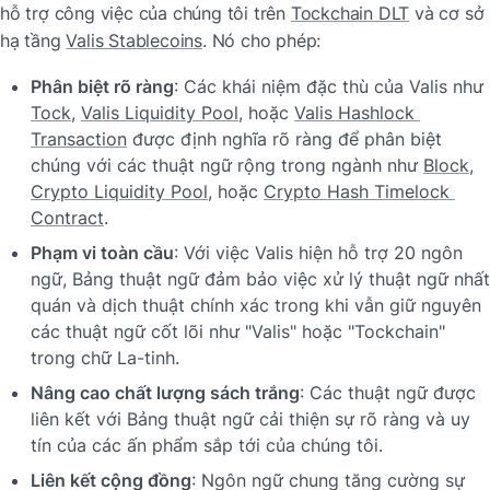
hỗ trợ công việc của chúng tôi trên 
Tockchain DLT
 và cơ sở 
hạ tầng 
Valis Stablecoins
. Nó cho phép:
Phân biệt rõ ràng
: Các khái niệm đặc thù của Valis như 
Tock
, 
Valis Liquidity Pool
, hoặc 
Valis Hashlock 
Transaction
 được định nghĩa rõ ràng để phân biệt 
chúng với các thuật ngữ rộng trong ngành như 
Block
, 
Crypto Liquidity Pool
, hoặc 
Crypto Hash Timelock 
Contract
.
Phạm vi toàn cầu
: Với việc Valis hiện hỗ trợ 20 ngôn 
ngữ, Bảng thuật ngữ đảm bảo việc xử lý thuật ngữ nhất 
quán và dịch thuật chính xác trong khi vẫn giữ nguyên 
các thuật ngữ cốt lõi như "Valis" hoặc "Tockchain" 
trong chữ La-tinh.
Nâng cao chất lượng sách trắng
: Các thuật ngữ được 
liên kết với Bảng thuật ngữ cải thiện sự rõ ràng và uy 
tín của các ấn phẩm sắp tới của chúng tôi.
Liên kết cộng đồng
: Ngôn ngữ chung tăng cường sự 