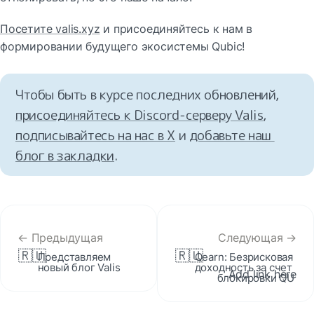
Посетите valis.xyz
 и присоединяйтесь к нам в 
формировании будущего экосистемы Qubic!
Чтобы быть в курсе последних обновлений, 
присоединяйтесь к Discord‑серверу Valis
, 
подписывайтесь на нас в X
 и 
добавьте наш 
блог в закладки
.
← Предыдущая
Следующая →
🇷🇺
🇷🇺
Представляем 
Qearn: Безрисковая 
новый блог Valis
доходность за счет 
 Add link here
блокировки QU